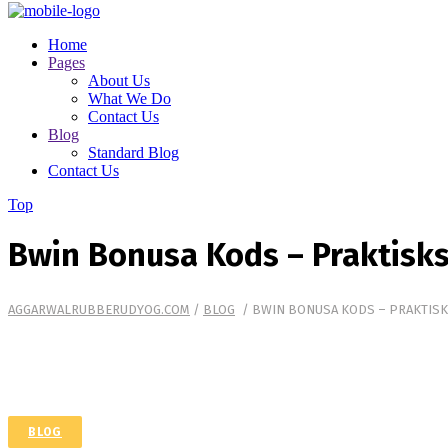
Home
Pages
About Us
What We Do
Contact Us
Blog
Standard Blog
Contact Us
Top
Bwin Bonusa Kods – Praktisks
AGGARWALRUBBERUDYOG.COM
/
BLOG
/
BWIN BONUSA KODS – PRAKTISKS
BLOG