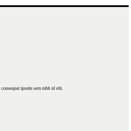
consequat ipsutis sem nibh id elit.