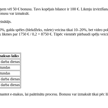
m vēl 50 € bonusu. Tavs kopējais bilance ir 100 €. Likmju izvirzīšana
bonusu var izmaksāt.
inātājs.
00%, galda spēles (blekdžeks, rulete) veicina tikai 10–20%, bet video pok
iek likmes par 1750 € / 0,2 = 8750 €. Tāpēc vienmēr pārbaudi spēļu veic
maksas laiks
 darba dienas
stundas
stundas
 darba dienas
 darba dienas
mantot e-makus, lai paātrinātu procesu. Bonusu var izmaksāt tikai pēc li