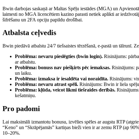
Bwin darbojas saskaņā ar Maltas Spēļu iestādes (MGA) un Apvienotās 
laimesti no MGA licencētiem kazino parasti netiek aplikti ar iedzīvotā
šifrēšanu un 2FA opciju papildu drošībai.
Atbalsta ceļvedis
Bwin piedāvā atbalstu 24/7 tiešsaistes tērzēšanā, e-pastā un tālrunī. Z
Problēma: nevaru pieslēgties (bwin login).
Risinājums: pārbau
ar atbalstu.
Problēma: bonuss nav piešķirts pēc iemaksas.
Risinājums: pā
un laiku.
Problēma: izmaksa ir iesaldēta vai noraidīta.
Risinājums: vis
Problēma: nevaru atrast spēli.
Risinājums: Bwin ir liela spēļu 
Problēma: kļūda, veicot likmi tiešraides derībās.
Risinājums: 
kešatmiņu.
Pro padomi
Lai maksimāli izmantotu bonusu, izvēlies spēles ar augstu RTP (atgri
“Keno” un “Skrāpējamās” kartiņas bieži vien ir ar zemu RTP (ap 90%) u
10–20%.