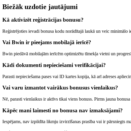
Biežāk uzdotie jautājumi
Kā aktivizēt reģistrācijas bonusu?
Reģistrējoties ievadi bonusa kodu norādītajā laukā un veic minimālo i
Vai Bwin ir pieejams mobilajā ierīcē?
Bwin piedāvā mobilajām ierīcēm optimizētu tīmekļa vietni un progresīv
Kādi dokumenti nepieciešami verifikācijai?
Parasti nepieciešama pases vai ID kartes kopija, kā arī adreses apl
Vai varu izmantot vairākus bonusus vienlaikus?
Nē, parasti vienlaikus ir aktīvs tikai viens bonuss. Pirms jauna bonusa
Kāpēc mani laimesti no bonusa nav izmaksājami?
Iespējams, nav izpildīta likmju izvirzīšanas prasība vai ir pārsniegt