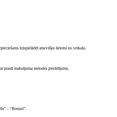
eciešams lejupielādēt atsevišķu lietotni no veikala.
var prasīt maksājuma metodes pierādījumu.
fils” – “Bonusi”.