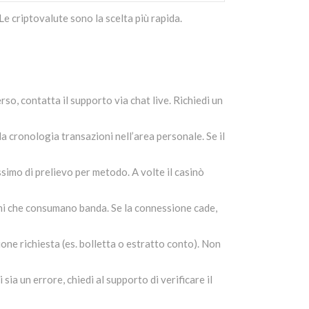
e criptovalute sono la scelta più rapida.
rso, contatta il supporto via chat live. Richiedi un
la cronologia transazioni nell’area personale. Se il
assimo di prelievo per metodo. A volte il casinò
oni che consumano banda. Se la connessione cade,
ne richiesta (es. bolletta o estratto conto). Non
 sia un errore, chiedi al supporto di verificare il