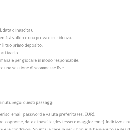
 data di nascita).
entità valido e una prova di residenza.
il tuo primo deposito.
 attivarlo.
ttimanale per giocare in modo responsabile.
are una sessione di scommesse live.
inuti. Segui questi passaggi:
Inserisci email, password e valuta preferita (es. EUR).
ome, cognome, data di nascita (devi essere maggiorenne), indirizzo e 
 e le condizioni. Spunta la casella per il bonus di benvenuto se desid