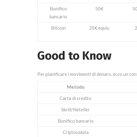
Bonifico
50€
50
bancario
Bitcoin
20€ equiv.
2
Good to Know
Per pianificare i movimenti di denaro, ecco un con
Metodo
Carta di credito
Skrill/Neteller
Bonifico bancario
Criptovaluta