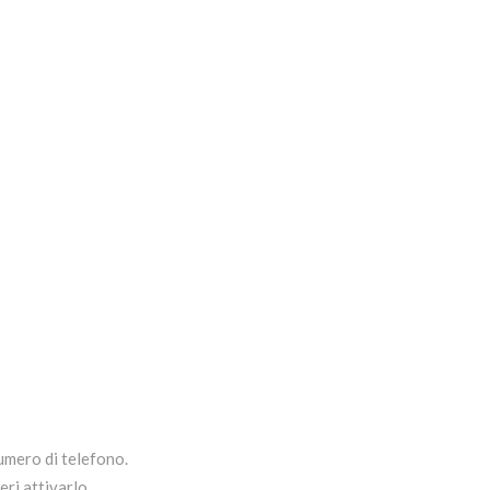
numero di telefono.
eri attivarlo.