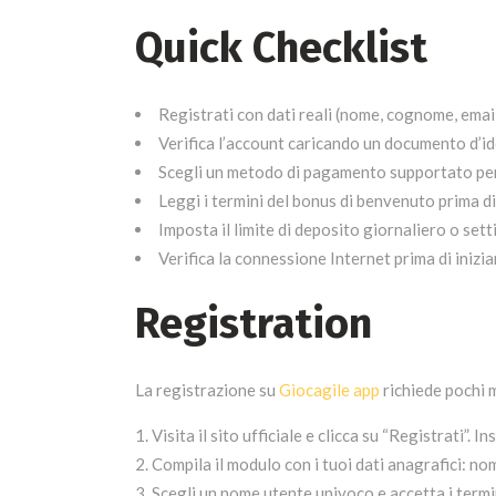
Quick Checklist
Registrati con dati reali (nome, cognome, email,
Verifica l’account caricando un documento d’id
Scegli un metodo di pagamento supportato per 
Leggi i termini del bonus di benvenuto prima di
Imposta il limite di deposito giornaliero o se
Verifica la connessione Internet prima di inizi
Registration
La registrazione su
Giocagile app
richiede pochi m
Visita il sito ufficiale e clicca su “Registrati”. 
Compila il modulo con i tuoi dati anagrafici: n
Scegli un nome utente univoco e accetta i termini