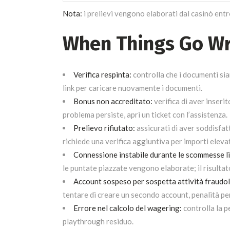
Nota:
i prelievi vengono elaborati dal casinò entr
When Things Go W
Verifica respinta:
controlla che i documenti sian
link per caricare nuovamente i documenti.
Bonus non accreditato:
verifica di aver inseri
problema persiste, apri un ticket con l’assistenza.
Prelievo rifiutato:
assicurati di aver soddisfatt
richiede una verifica aggiuntiva per importi elevat
Connessione instabile durante le scommesse li
le puntate piazzate vengono elaborate; il risultato
Account sospeso per sospetta attività fraudo
tentare di creare un secondo account, penalità p
Errore nel calcolo del wagering:
controlla la pe
playthrough residuo.