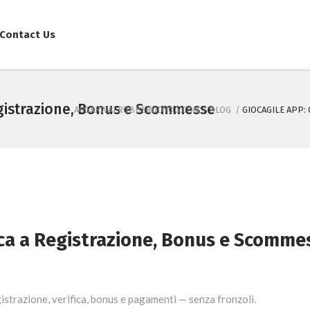
Contact Us
egistrazione, Bonus e Scommesse
AGGARWALRUBBERUDYOG.COM
/
BLOG
/
GIOCAGILE APP:
ica a Registrazione, Bonus e Scomme
strazione, verifica, bonus e pagamenti — senza fronzoli.