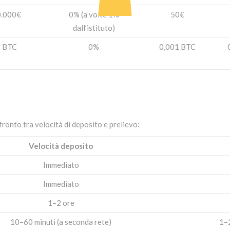
.000€
0% (a volte 1%
50€
dall’istituto)
 BTC
0%
0,001 BTC
fronto tra velocità di deposito e prelievo:
Velocità deposito
Immediato
Immediato
1–2 ore
10–60 minuti (a seconda rete)
1–2