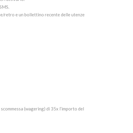
 SMS.
nte/retro e un bollettino recente delle utenze
i scommessa (wagering) di 35x l’importo del