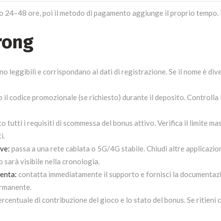
o 24–48 ore, poi il metodo di pagamento aggiunge il proprio tempo. L
rong
o leggibili e corrispondano ai dati di registrazione. Se il nome è dive
to il codice promozionale (se richiesto) durante il deposito. Controlla 
o tutti i requisiti di scommessa del bonus attivo. Verifica il limite m
i.
ve:
passa a una rete cablata o 5G/4G stabile. Chiudi altre applicazi
 sarà visibile nella cronologia.
lenta:
contatta immediatamente il supporto e fornisci la documentazio
ermanente.
rcentuale di contribuzione del gioco e lo stato del bonus. Se ritieni ci