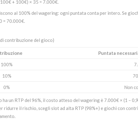
(100€ + 100€) × 35 = 7.000€.
iscono al 100% del wagering: ogni puntata conta per intero. Se gioch
10 = 70.000€.
di contribuzione del gioco)
tribuzione
Puntata necessari
100%
7
10%
70
0%
Non co
oco ha un RTP del 96%, il costo atteso del wagering è 7.000€ × (1 – 0
 ridurre il rischio, scegli slot ad alta RTP (98%+) e giochi con cont
lamento.