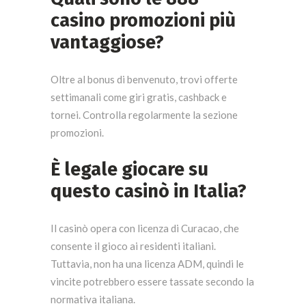
casino promozioni più
vantaggiose?
Oltre al bonus di benvenuto, trovi offerte
settimanali come giri gratis, cashback e
tornei. Controlla regolarmente la sezione
promozioni.
È legale giocare su
questo casinò in Italia?
Il casinò opera con licenza di Curacao, che
consente il gioco ai residenti italiani.
Tuttavia, non ha una licenza ADM, quindi le
vincite potrebbero essere tassate secondo la
normativa italiana.