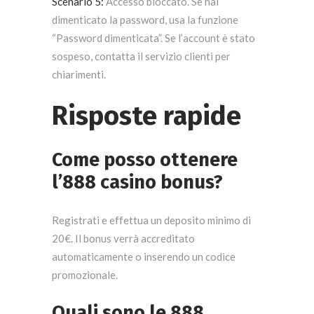
Scenario 5:
Accesso bloccato. Se hai
dimenticato la password, usa la funzione
“Password dimenticata”. Se l’account è stato
sospeso, contatta il servizio clienti per
chiarimenti.
Risposte rapide
Come posso ottenere
l’888 casino bonus?
Registrati e effettua un deposito minimo di
20€. Il bonus verrà accreditato
automaticamente o inserendo un codice
promozionale.
Quali sono le 888