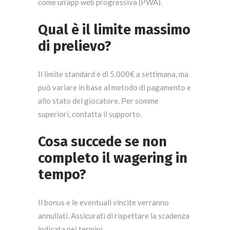
come un’app web progressiva (PWA).
Qual è il limite massimo
di prelievo?
Il limite standard è di 5.000€ a settimana, ma
può variare in base al metodo di pagamento e
allo stato del giocatore. Per somme
superiori, contatta il supporto.
Cosa succede se non
completo il wagering in
tempo?
Il bonus e le eventuali vincite verranno
annullati. Assicurati di rispettare la scadenza
indicata nei termini.