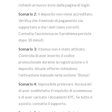
richiedi un nuovo invio dalla pagina di login.
Scenario 2:
Il deposito non viene accreditato.
Verifica che il metodo di pagamento sia
supportato e che i dati siano corretti.
Contatta l’assistenza se il problema persiste
dopo 30 minuti.
Scenario 3:
Il bonus non è stato attivato.
Controlla di aver inserito il codice
promozionale durante la registrazione o il
deposito. Alcune offerte richiedono
l’attivazione manuale nella sezione “Bonus”.
Scenario 4:
Impossibile prelevare. Assicurati
di aver soddisfatto il requisito di scommessa
e di aver caricato i documenti KYC. Se tutto è
a posto, contatta il supporto.