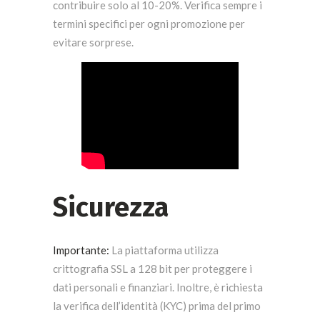
contribuire solo al 10-20%. Verifica sempre i
termini specifici per ogni promozione per
evitare sorprese.
Sicurezza
Importante:
La piattaforma utilizza
crittografia SSL a 128 bit per proteggere i
dati personali e finanziari. Inoltre, è richiesta
la verifica dell’identità (KYC) prima del primo