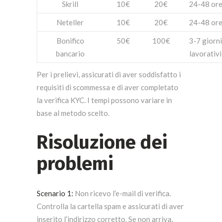
Skrill
10€
20€
24-48 or
Neteller
10€
20€
24-48 or
Bonifico
50€
100€
3-7 giorni
bancario
lavorativi
Per i prelievi, assicurati di aver soddisfatto i
requisiti di scommessa e di aver completato
la verifica KYC. I tempi possono variare in
base al metodo scelto.
Risoluzione dei
problemi
Scenario 1:
Non ricevo l’e-mail di verifica.
Controlla la cartella spam e assicurati di aver
inserito l’indirizzo corretto. Se non arriva,