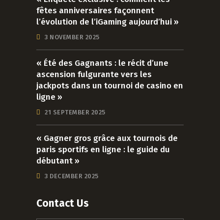
fêtes anniversaires façonnent
l’évolution de l’iGaming aujourd’hui »
3 NOVEMBER 2025
« Été des Gagnants : le récit d’une
ascension fulgurante vers les
jackpots dans un tournoi de casino en
ligne »
21 SEPTEMBER 2025
« Gagner gros grâce aux tournois de
paris sportifs en ligne : le guide du
débutant »
3 DECEMBER 2025
Contact Us