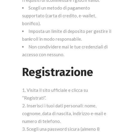
i requisiti di scommessa e i giochi validi.
Scegli un metodo di pagamento
supportato (carta di credito, e-wallet,
bonifico).
Imposta un limite di deposito per gestire il
bankroll in modo responsabile.
Non condividere mai le tue credenziali di
accesso con nessuno.
Registrazione
Visita il sito ufficiale e clicca su
“Registrati”.
Inserisci i tuoi dati personali: nome,
cognome, data di nascita, indirizzo e-mail e
numero di telefono.
Scegli una password sicura (almeno 8