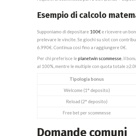
Esempio di calcolo matem
Supponiamo di depositare
100€
e ricevere un bon
prelevare le vincite. Se giochi su slot con contr
6.990€. Continua così fino a raggiungere 0€.
Per chi preferisce le
planetwin scommesse
, il bo
al 100%, mentre le multiple con quota totale ≥2.00
Tipologia bonus
Welcome (1° deposito)
Reload (2° deposito)
Free bet per scommesse
Domande comuni