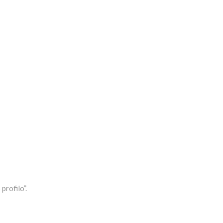
profilo”.