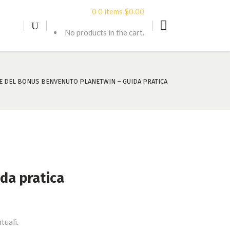
0
0 items
$
0.00
No products in the cart.
NE DEL BONUS BENVENUTO PLANETWIN – GUIDA PRATICA
da pratica
tuali.