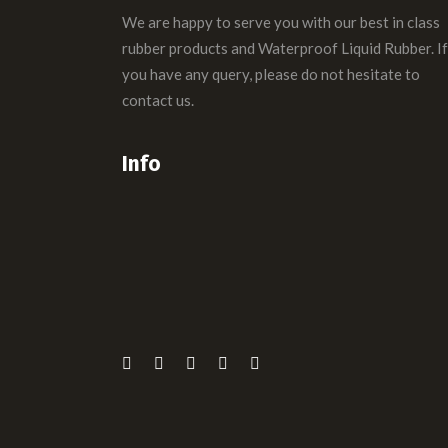
We are happy to serve you with our best in class
rubber products and Waterproof Liquid Rubber. If
you have any query, please do not hesitate to
contact us.
Info