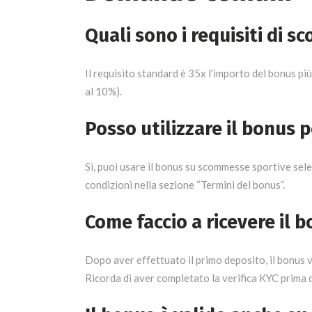
Quali sono i requisiti di
Il requisito standard è 35x l’importo del bonus p
al 10%).
Posso utilizzare il bonus
Sì, puoi usare il bonus su scommesse sportive sel
condizioni nella sezione “Termini del bonus”.
Come faccio a ricevere il 
Dopo aver effettuato il primo deposito, il bonus v
Ricorda di aver completato la verifica KYC prima d