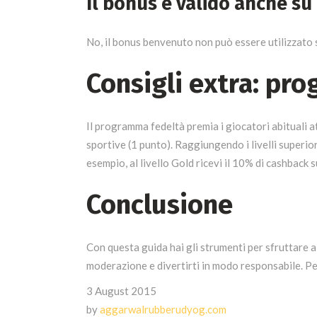
Il bonus è valido anche su 
No, il bonus benvenuto non può essere utilizzato su
Consigli extra: pr
Il programma fedeltà premia i giocatori abituali a
sportive (1 punto). Raggiungendo i livelli superio
esempio, al livello Gold ricevi il 10% di cashback 
Conclusione
Con questa guida hai gli strumenti per sfruttare a
moderazione e divertirti in modo responsabile. Per 
3 August 2015
by
aggarwalrubberudyog.com