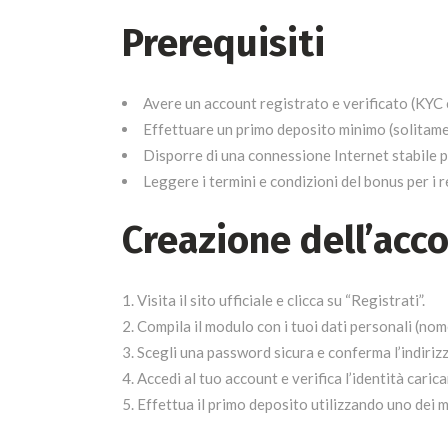
Prerequisiti
Avere un account registrato e verificato (KYC
Effettuare un primo deposito minimo (solitam
Disporre di una connessione Internet stabile 
Leggere i termini e condizioni del bonus per i 
Creazione dell’acc
Visita il sito ufficiale e clicca su “Registrati”.
Compila il modulo con i tuoi dati personali (nom
Scegli una password sicura e conferma l’indirizzo
Accedi al tuo account e verifica l’identità caric
Effettua il primo deposito utilizzando uno dei me