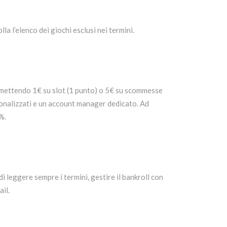
a l’elenco dei giochi esclusi nei termini.
commettendo 1€ su slot (1 punto) o 5€ su scommesse
rsonalizzati e un account manager dedicato. Ad
%.
i leggere sempre i termini, gestire il bankroll con
il.