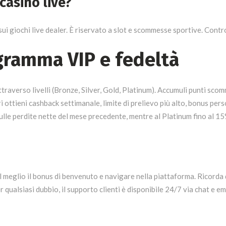
casino live?
i giochi live dealer. È riservato a slot e scommesse sportive. Controll
ogramma VIP e fedeltà
ttraverso livelli (Bronze, Silver, Gold, Platinum). Accumuli punti s
ri ottieni cashback settimanale, limite di prelievo più alto, bonus pe
sulle perdite nette del mese precedente, mentre al Platinum fino al 15
l meglio il bonus di benvenuto e navigare nella piattaforma. Ricorda d
qualsiasi dubbio, il supporto clienti è disponibile 24/7 via chat e ema