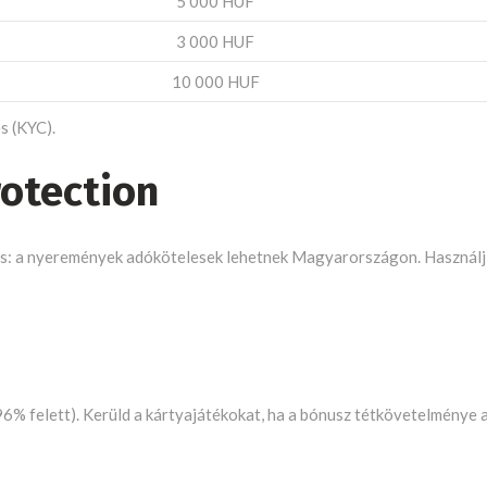
5 000 HUF
3 000 HUF
10 000 HUF
s (KYC).
rotection
os: a nyeremények adókötelesek lehetnek Magyarországon. Használj fe
% felett). Kerüld a kártyajátékokat, ha a bónusz tétkövetelménye a