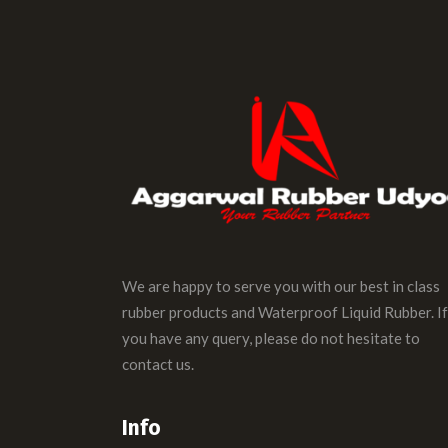
We are happy to serve you with our best in class
rubber products and Waterproof Liquid Rubber. If
you have any query, please do not hesitate to
contact us.
Info