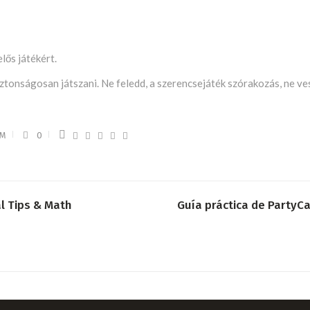
elős játékért.
biztonságosan játszani. Ne feledd, a szerencsejáték szórakozás, ne 
OM
0
al Tips & Math
Guía práctica de PartyCa