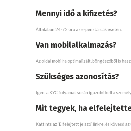
Mennyi idő a kifizetés?
Általában 24-72 óra az e-pénztárcák esetén.
Van mobilalkalmazás?
Az oldal mobilra optimalizált, böngészőből is has
Szükséges azonosítás?
Igen, a KYC folyamat során igazolni kell a szemé
Mit tegyek, ha elfelejtett
Kattints az ‘Elfelejtett jelszó’ linkre, és kövesd az