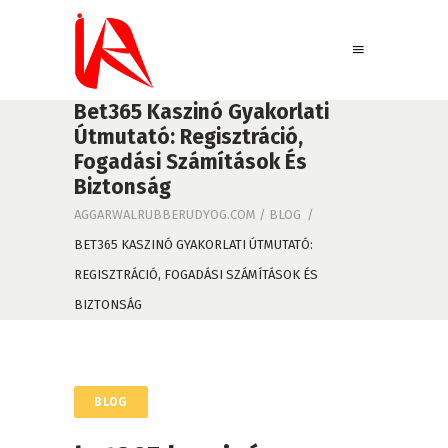
Bet365 Kaszinó Gyakorlati
Útmutató: Regisztráció,
Fogadási Számítások És
Biztonság
AGGARWALRUBBERUDYOG.COM
/
BLOG
/
BET365 KASZINÓ GYAKORLATI ÚTMUTATÓ:
REGISZTRÁCIÓ, FOGADÁSI SZÁMÍTÁSOK ÉS
BIZTONSÁG
BLOG