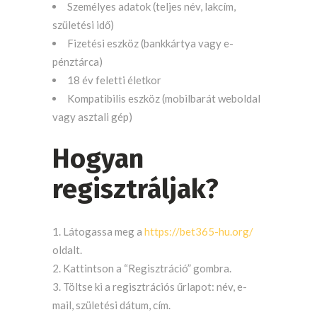
Személyes adatok (teljes név, lakcím,
születési idő)
Fizetési eszköz (bankkártya vagy e-
pénztárca)
18 év feletti életkor
Kompatibilis eszköz (mobilbarát weboldal
vagy asztali gép)
Hogyan
regisztráljak?
Látogassa meg a
https://bet365-hu.org/
oldalt.
Kattintson a “Regisztráció” gombra.
Töltse ki a regisztrációs űrlapot: név, e-
mail, születési dátum, cím.