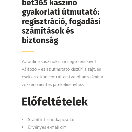
bet365 kaszinó
gyakorlati útmutató:
regisztráció, fogadási
számítások és
biztonság
Az online kaszinók minősége rendkívül
változó – ez az útmutató kiszűri a zajt, és
csak arra koncentrál, ami valóban számít a
zökkenőmentes játékélményhez.
Előfeltételek
Stabil internetkapcsolat
Érvényes e-mail cím