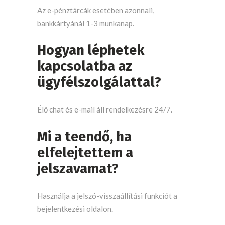
Az e-pénztárcák esetében azonnali,
bankkártyánál 1-3 munkanap.
Hogyan léphetek
kapcsolatba az
ügyfélszolgálattal?
Élő chat és e-mail áll rendelkezésre 24/7.
Mi a teendő, ha
elfelejtettem a
jelszavamat?
Használja a jelszó-visszaállítási funkciót a
bejelentkezési oldalon.