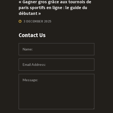
« Gagner gros grâce aux tournois de
paris sportifs en ligne : le guide du
débutant »
3 DECEMBER 2025
Contact Us