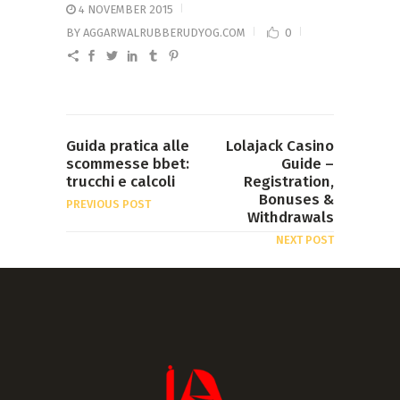
4 NOVEMBER 2015
BY
AGGARWALRUBBERUDYOG.COM
0
Guida pratica alle
Lolajack Casino
scommesse bbet:
Guide –
trucchi e calcoli
Registration,
Bonuses &
PREVIOUS POST
Withdrawals
NEXT POST