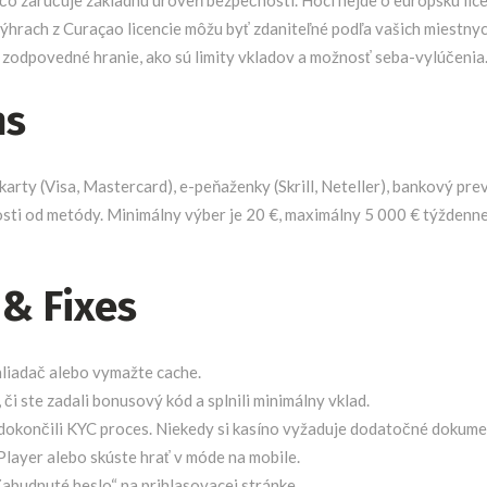
 čo zaručuje základnú úroveň bezpečnosti. Hoci nejde o európsku lice
i výhrach z Curaçao licencie môžu byť zdaniteľné podľa vašich miest
zodpovedné hranie, ako sú limity vkladov a možnosť seba-vylúčenia
ns
arty (Visa, Mastercard), e-peňaženky (Skrill, Neteller), bankový pr
osti od metódy. Minimálny výber je 20 €, maximálny 5 000 € týždenn
& Fixes
hliadač alebo vymažte cache.
 či ste zadali bonusový kód a splnili minimálny vklad.
 dokončili KYC proces. Niekedy si kasíno vyžaduje dodatočné dokume
Player alebo skúste hrať v móde na mobile.
abudnuté heslo“ na prihlasovacej stránke.