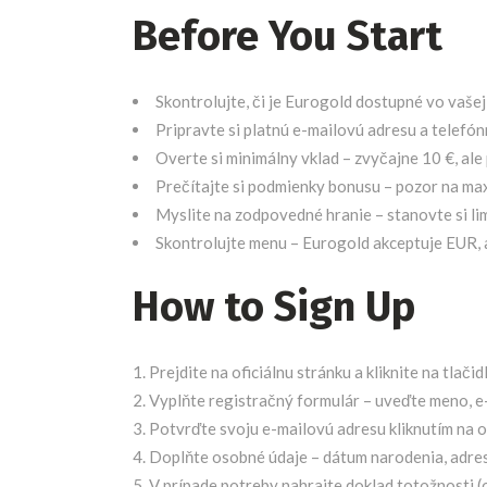
Before You Start
Skontrolujte, či je Eurogold dostupné vo vašej 
Pripravte si platnú e-mailovú adresu a telefón
Overte si minimálny vklad – zvyčajne 10 €, ale
Prečítajte si podmienky bonusu – pozor na ma
Myslite na zodpovedné hranie – stanovte si lim
Skontrolujte menu – Eurogold akceptuje EUR, 
How to Sign Up
Prejdite na oficiálnu stránku a kliknite na tlačid
Vyplňte registračný formulár – uveďte meno, e-m
Potvrďte svoju e-mailovú adresu kliknutím na 
Doplňte osobné údaje – dátum narodenia, adre
V prípade potreby nahrajte doklad totožnosti (