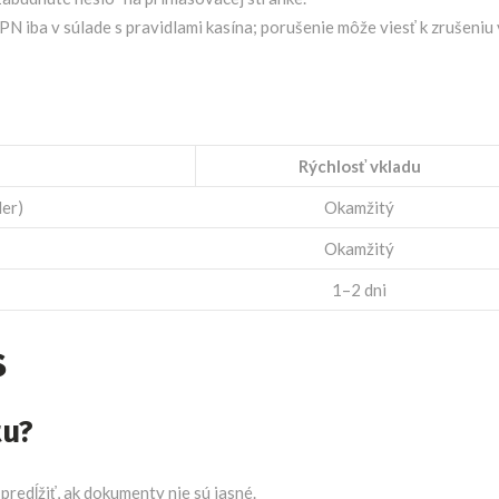
 iba v súlade s pravidlami kasína; porušenie môže viesť k zrušeniu 
Rýchlosť vkladu
ler)
Okamžitý
Okamžitý
1–2 dni
s
tu?
redĺžiť, ak dokumenty nie sú jasné.