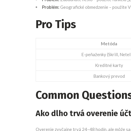
Problém:
Geografické obmedzenie – použite VPN
Pro Tips
Metóda
E-peňaženky (Skrill, Netel
Kreditné karty
Bankový prevod
Common Question
Ako dlho trvá overenie úč
Overenie zvyčajne trvá 24–48 hodín, ale môže sa p