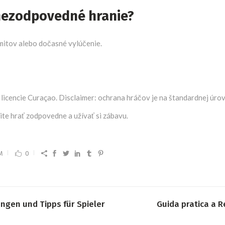
 nezodpovedné hranie?
mitov alebo dočasné vylúčenie.
licencie Curaçao. Disclaimer: ochrana hráčov je na štandardnej úrov
te hrať zodpovedne a užívať si zábavu.
M
0
ungen und Tipps für Spieler
Guida pratica a R