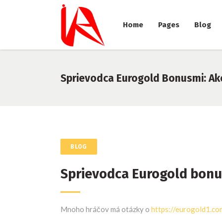
Home
Pages
Blog
Sprievodca Eurogold Bonusmi: Ak
BLOG
Sprievodca Eurogold bonus
Mnoho hráčov má otázky o
https://eurogold1.co