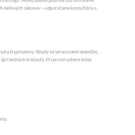
nciu (napr. MGA), kasíno používa SSL šifrovanie
nych daňových zákonov – odporúčame konzultáciu s
.
evod a kryptomeny. Vklady sú spracované okamžite,
e (pri bežných hráčoch). Pri prvom výbere môže
nty.