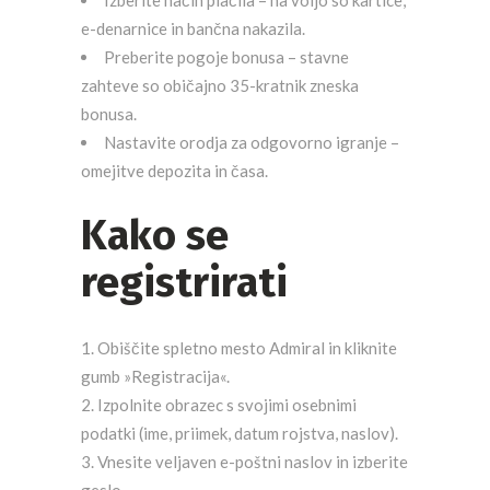
Izberite način plačila – na voljo so kartice,
e-denarnice in bančna nakazila.
Preberite pogoje bonusa – stavne
zahteve so običajno 35-kratnik zneska
bonusa.
Nastavite orodja za odgovorno igranje –
omejitve depozita in časa.
Kako se
registrirati
Obiščite spletno mesto Admiral in kliknite
gumb »Registracija«.
Izpolnite obrazec s svojimi osebnimi
podatki (ime, priimek, datum rojstva, naslov).
Vnesite veljaven e-poštni naslov in izberite