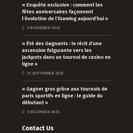
« Enquête exclusive : comment les
fêtes anniversaires façonnent
l’évolution de l’iGaming aujourd’hui »
3 NOVEMBER 2025
« Été des Gagnants : le récit d’une
ascension fulgurante vers les
jackpots dans un tournoi de casino en
ligne »
21 SEPTEMBER 2025
« Gagner gros grâce aux tournois de
paris sportifs en ligne : le guide du
débutant »
3 DECEMBER 2025
Contact Us