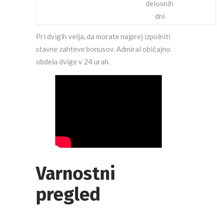
delovnih
dni
Pri dvigih velja, da morate najprej izpolniti
stavne zahteve bonusov. Admiral običajno
obdela dvige v 24 urah.
Varnostni
pregled