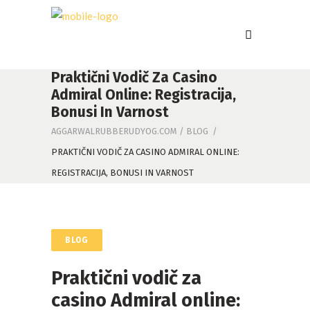
Praktični Vodič Za Casino
Admiral Online: Registracija,
Bonusi In Varnost
AGGARWALRUBBERUDYOG.COM
/
BLOG
/
PRAKTIČNI VODIČ ZA CASINO ADMIRAL ONLINE:
REGISTRACIJA, BONUSI IN VARNOST
BLOG
Praktični vodič za
casino Admiral online: