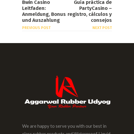
Bwin Casino
Guía práctica de
Leitfaden:
PartyCasino –
Anmeldung, Bonus
registro, cálculos y
und Auszahlung
consejos
PREVIOUS POST
NEXT POST
We are happy to serve you with our best in
class rubber products and Waterproof Liquid