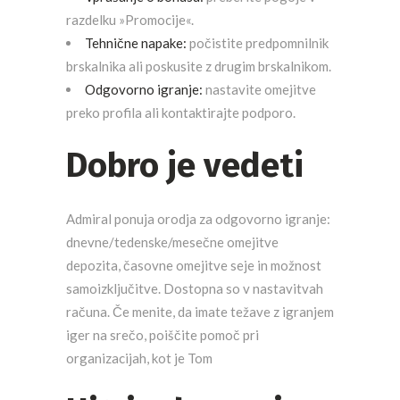
razdelku »Promocije«.
Tehnične napake:
počistite predpomnilnik
brskalnika ali poskusite z drugim brskalnikom.
Odgovorno igranje:
nastavite omejitve
preko profila ali kontaktirajte podporo.
Dobro je vedeti
Admiral ponuja orodja za odgovorno igranje:
dnevne/tedenske/mesečne omejitve
depozita, časovne omejitve seje in možnost
samoizključitve. Dostopna so v nastavitvah
računa. Če menite, da imate težave z igranjem
iger na srečo, poiščite pomoč pri
organizacijah, kot je Tom