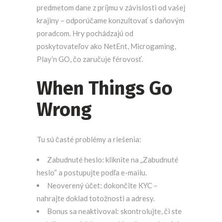
predmetom dane z príjmu v závislosti od vašej
krajiny – odporúčame konzultovať s daňovým
poradcom. Hry pochádzajú od
poskytovateľov ako NetEnt, Microgaming,
Play’n GO, čo zaručuje férovosť.
When Things Go
Wrong
Tu sú časté problémy a riešenia:
Zabudnuté heslo: kliknite na „Zabudnuté
heslo“ a postupujte podľa e-mailu.
Neoverený účet: dokončite KYC –
nahrajte doklad totožnosti a adresy.
Bonus sa neaktivoval: skontrolujte, či ste