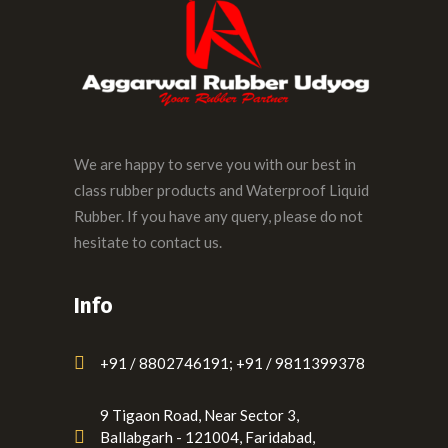
We are happy to serve you with our best in
class rubber products and Waterproof Liquid
Rubber. If you have any query, please do not
hesitate to contact us.
Info
+91 / 8802746191; +91 / 9811399378
9 Tigaon Road, Near Sector 3,
Ballabgarh - 121004, Faridabad,