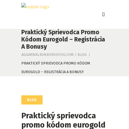
Praktický Sprievodca Promo
Kódom Eurogold – Registrácia
A Bonusy
AGGARWALRUBBERUDYOG.COM
/
BLOG
/
PRAKTICKÝ SPRIEVODCA PROMO KÓDOM
EUROGOLD – REGISTRÁCIA A BONUSY
BLOG
Praktický sprievodca
promo kódom eurogold