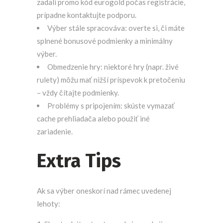
zadali promo kód eurogold počas registrácie,
prípadne kontaktujte podporu.
Výber stále spracováva: overte si, či máte
splnené bonusové podmienky a minimálny
výber.
Obmedzenie hry: niektoré hry (napr. živé
rulety) môžu mať nižší príspevok k pretočeniu
– vždy čítajte podmienky.
Problémy s pripojením: skúste vymazať
cache prehliadača alebo použiť iné
zariadenie.
Extra Tips
Ak sa výber oneskorí nad rámec uvedenej
lehoty: