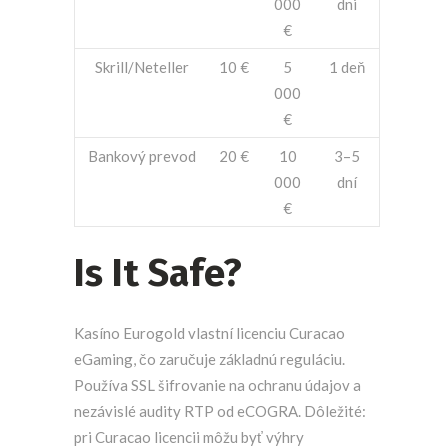
000
dni
€
Skrill/Neteller
10 €
5
1 deň
000
€
Bankový prevod
20 €
10
3–5
000
dní
€
Is It Safe?
Kasíno Eurogold vlastní licenciu Curacao
eGaming, čo zaručuje základnú reguláciu.
Používa SSL šifrovanie na ochranu údajov a
nezávislé audity RTP od eCOGRA. Dôležité:
pri Curacao licencii môžu byť výhry