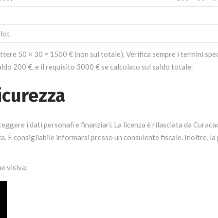
slot
tere 50 × 30 = 1500 € (non sul totale). Verifica sempre i termini spec
aldo 200 €, e il requisito 3000 € se calcolato sul saldo totale.
icurezza
teggere i dati personali e finanziari. La licenza è rilasciata da Cura
a. È consigliabile informarsi presso un consulente fiscale. Inoltre, l
e visiva: