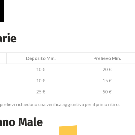
arie
Deposito Min.
Prelievo Min.
10 €
20 €
10 €
15 €
25 €
50 €
relievi richiedono una verifica aggiuntiva per il primo ritiro.
nno Male