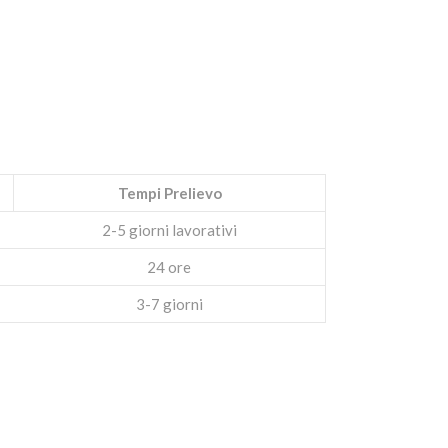
Tempi Prelievo
2-5 giorni lavorativi
24 ore
3-7 giorni