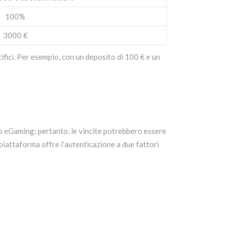
100%
3000 €
ifici. Per esempio, con un deposito di 100 € e un
cao eGaming; pertanto, le vincite potrebbero essere
a piattaforma offre l’autenticazione a due fattori