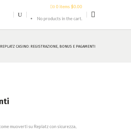
0 items
$
0.00
0
No products in the cart.
 REPLATZ CASINO: REGISTRAZIONE, BONUS E PAGAMENTI
nti
 come muoverti su Replatz con sicurezza,