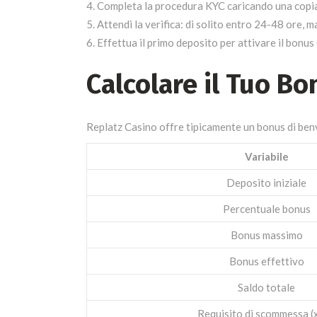
Completa la procedura KYC caricando una copia 
Attendi la verifica: di solito entro 24-48 ore, m
Effettua il primo deposito per attivare il bonus 
Calcolare il Tuo Bo
Replatz Casino offre tipicamente un bonus di benv
Variabile
Deposito iniziale
Percentuale bonus
Bonus massimo
Bonus effettivo
Saldo totale
Requisito di scommessa (