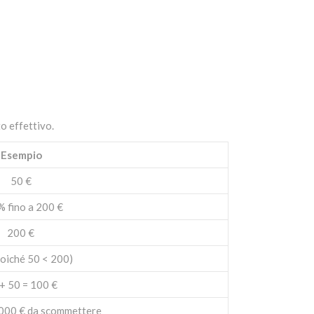
o effettivo.
Esempio
50 €
 fino a 200 €
200 €
poiché 50 < 200)
+ 50 = 100 €
3000 € da scommettere