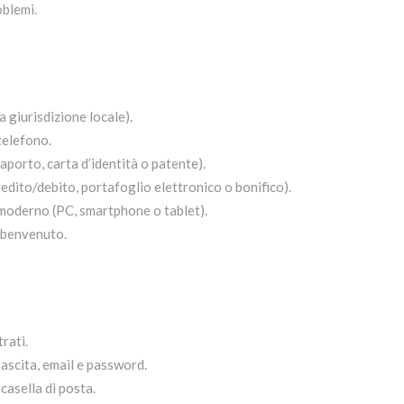
oblemi.
 giurisdizione locale).
telefono.
aporto, carta d’identità o patente).
dito/debito, portafoglio elettronico o bonifico).
 moderno (PC, smartphone o tablet).
i benvenuto.
trati.
ascita, email e password.
 casella di posta.