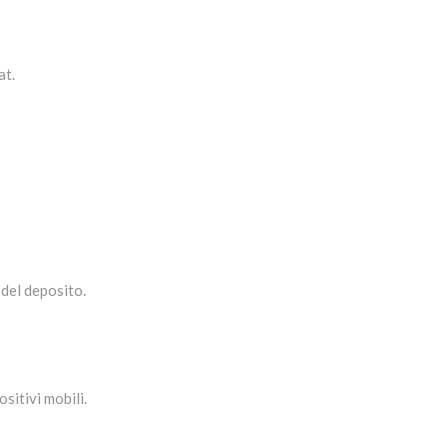
at.
 del deposito.
sitivi mobili.