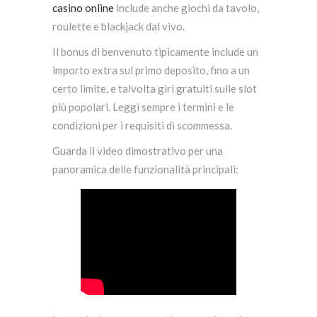
casino online
include anche giochi da tavolo,
roulette e blackjack dal vivo.
Il bonus di benvenuto tipicamente include un
importo extra sul primo deposito, fino a un
certo limite, e talvolta giri gratuiti sulle slot
più popolari. Leggi sempre i termini e le
condizioni per i requisiti di scommessa.
Guarda il video dimostrativo per una
panoramica delle funzionalità principali: