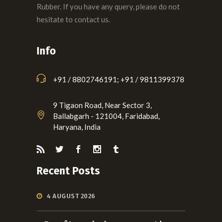
Rubber. If you have any query, please do not
hesitate to contact us.
Info
+91 / 8802746191; +91 / 9811399378
9 Tigaon Road, Near Sector 3,
Ballabgarh - 121004, Faridabad,
Haryana, India
Recent Posts
4 AUGUST 2026