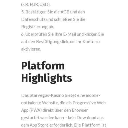
(z.B. EUR, USD).
Bestätigen Sie die AGB und den
Datenschutz und schließen Sie die
Registrierung ab.
Überprüfen Sie Ihre E-Mail und klicken Sie
auf den Bestätigungslink, um Ihr Konto zu
aktivieren.
Platform
Highlights
Das Starvegas-Kasino bietet eine mobile-
optimierte Website, die als Progressive Web
App (PWA) direkt über den Browser
gestartet werden kann – kein Download aus
dem App Store erforderlich. Die Plattform ist