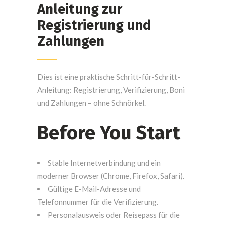
Anleitung zur
Registrierung und
Zahlungen
Dies ist eine praktische Schritt-für-Schritt-
Anleitung: Registrierung, Verifizierung, Boni
und Zahlungen – ohne Schnörkel.
Before You Start
Stable Internetverbindung und ein
moderner Browser (Chrome, Firefox, Safari).
Gültige E-Mail-Adresse und
Telefonnummer für die Verifizierung.
Personalausweis oder Reisepass für die