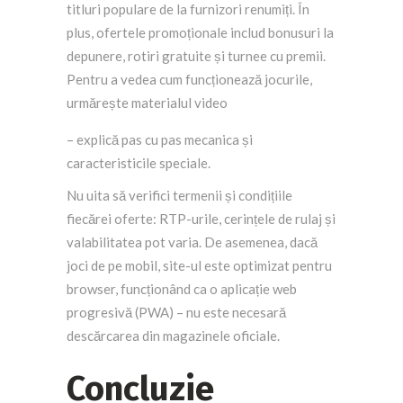
titluri populare de la furnizori renumiți. În
plus, ofertele promoționale includ bonusuri la
depunere, rotiri gratuite și turnee cu premii.
Pentru a vedea cum funcționează jocurile,
urmărește materialul video
– explică pas cu pas mecanica și
caracteristicile speciale.
Nu uita să verifici termenii și condițiile
fiecărei oferte: RTP-urile, cerințele de rulaj și
valabilitatea pot varia. De asemenea, dacă
joci de pe mobil, site-ul este optimizat pentru
browser, funcționând ca o aplicație web
progresivă (PWA) – nu este necesară
descărcarea din magazinele oficiale.
Concluzie