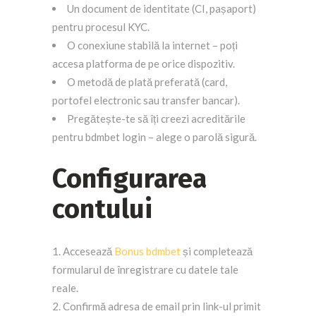
Un document de identitate (CI, pașaport)
pentru procesul KYC.
O conexiune stabilă la internet – poți
accesa platforma de pe orice dispozitiv.
O metodă de plată preferată (card,
portofel electronic sau transfer bancar).
Pregătește-te să îți creezi acreditările
pentru bdmbet login – alege o parolă sigură.
Configurarea
contului
Accesează
Bonus bdmbet
și completează
formularul de înregistrare cu datele tale
reale.
Confirmă adresa de email prin link-ul primit