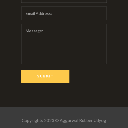
Copyrights 2023 © Aggarwal Rubber Udyog