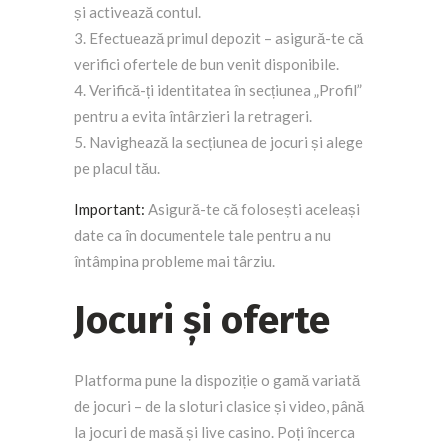
și activează contul.
Efectuează primul depozit – asigură-te că
verifici ofertele de bun venit disponibile.
Verifică-ți identitatea în secțiunea „Profil”
pentru a evita întârzieri la retrageri.
Navighează la secțiunea de jocuri și alege
pe placul tău.
Important:
Asigură-te că folosești aceleași
date ca în documentele tale pentru a nu
întâmpina probleme mai târziu.
Jocuri și oferte
Platforma pune la dispoziție o gamă variată
de jocuri – de la sloturi clasice și video, până
la jocuri de masă și live casino. Poți încerca