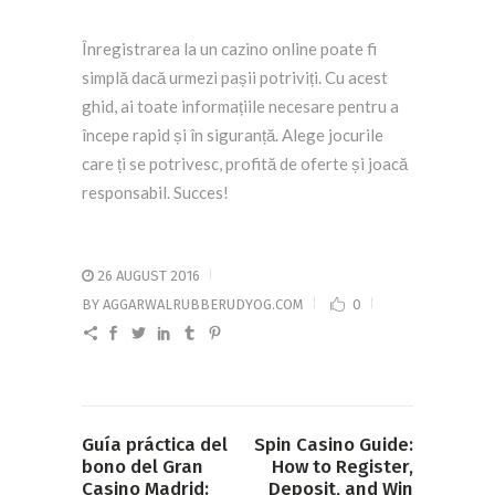
Înregistrarea la un cazino online poate fi
simplă dacă urmezi pașii potriviți. Cu acest
ghid, ai toate informațiile necesare pentru a
începe rapid și în siguranță. Alege jocurile
care ți se potrivesc, profită de oferte și joacă
responsabil. Succes!
26 AUGUST 2016
BY
AGGARWALRUBBERUDYOG.COM
0
Guía práctica del
Spin Casino Guide:
bono del Gran
How to Register,
Casino Madrid:
Deposit, and Win