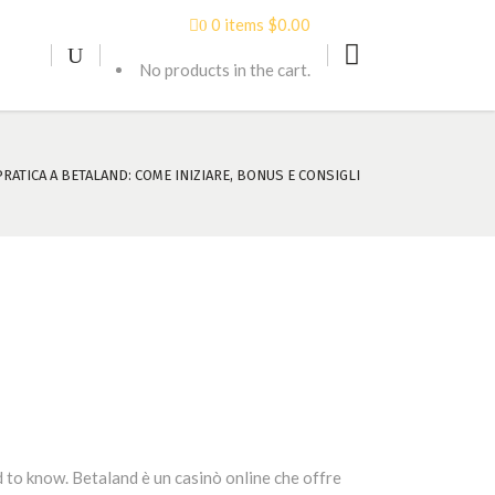
0 items
$
0.00
0
No products in the cart.
PRATICA A BETALAND: COME INIZIARE, BONUS E CONSIGLI
d to know. Betaland è un casinò online che offre