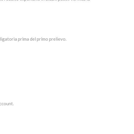
ligatoria prima del primo prelievo.
account.