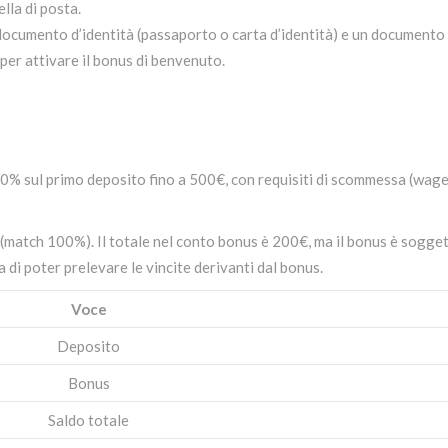
ella di posta.
documento d’identità (passaporto o carta d’identità) e un documento d
 per attivare il bonus di benvenuto.
00% sul primo deposito fino a 500€, con requisiti di scommessa (wage
match 100%). Il totale nel conto bonus è 200€, ma il bonus è sogget
i poter prelevare le vincite derivanti dal bonus.
Voce
Deposito
Bonus
Saldo totale