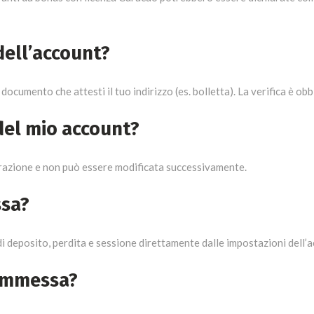
dell’account?
ocumento che attesti il tuo indirizzo (es. bolletta). La verifica è obb
del mio account?
trazione e non può essere modificata successivamente.
ssa?
 di deposito, perdita e sessione direttamente dalle impostazioni dell’
commessa?