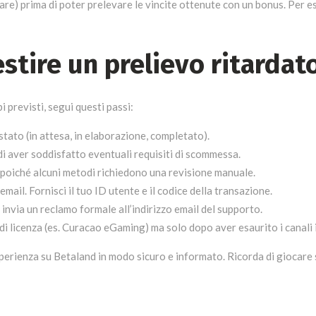
re) prima di poter prelevare le vincite ottenute con un bonus. Per es
stire un prelievo ritardat
i previsti, segui questi passi:
stato (in attesa, in elaborazione, completato).
di aver soddisfatto eventuali requisiti di scommessa.
 poiché alcuni metodi richiedono una revisione manuale.
email. Fornisci il tuo ID utente e il codice della transazione.
, invia un reclamo formale all’indirizzo email del supporto.
di licenza (es. Curacao eGaming) ma solo dopo aver esaurito i canali i
esperienza su Betaland in modo sicuro e informato. Ricorda di giocar