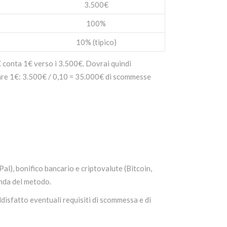
3.500€
100%
10% (tipico)
 conta 1€ verso i 3.500€. Dovrai quindi
tare 1€: 3.500€ / 0,10 = 35.000€ di scommesse
Pal), bonifico bancario e criptovalute (Bitcoin,
onda del metodo.
oddisfatto eventuali requisiti di scommessa e di