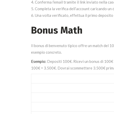
Conferma l’email tramite il link inviato nella cas
Completa la verifica dell’account caricando un 
Una volta verificato, effettua il primo deposito
Bonus Math
Il bonus di benvenuto tipico offre un match del 1
esempio concreto.
Esempio:
Depositi 100€. Ricevi un bonus di 100€ (
100€ = 3.500€. Dovrai scommettere 3.500€ prima d