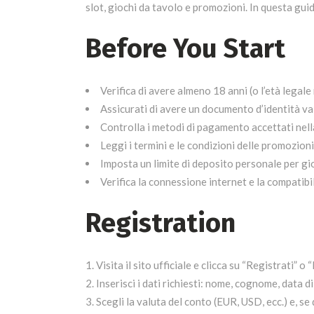
slot, giochi da tavolo e promozioni. In questa gui
Before You Start
Verifica di avere almeno 18 anni (o l’età legale
Assicurati di avere un documento d’identità val
Controlla i metodi di pagamento accettati nell
Leggi i termini e le condizioni delle promozioni
Imposta un limite di deposito personale per g
Verifica la connessione internet e la compatibi
Registration
Visita il sito ufficiale e clicca su “Registrati” o “I
Inserisci i dati richiesti: nome, cognome, data d
Scegli la valuta del conto (EUR, USD, ecc.) e, se 