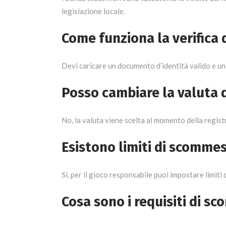
legislazione locale.
Come funziona la verifica 
Devi caricare un documento d’identità valido e un d
Posso cambiare la valuta 
No, la valuta viene scelta al momento della regis
Esistono limiti di scomme
Sì, per il gioco responsabile puoi impostare limiti
Cosa sono i requisiti di s