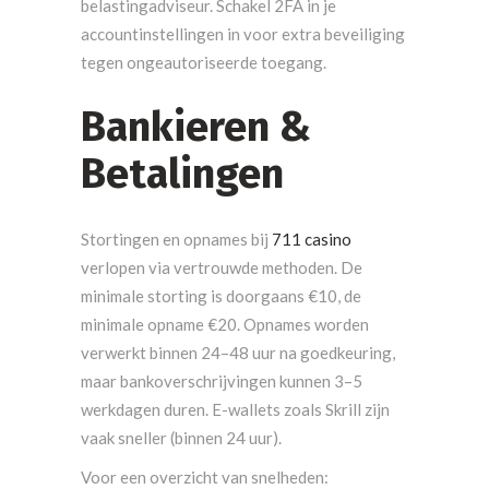
belastingadviseur. Schakel 2FA in je
accountinstellingen in voor extra beveiliging
tegen ongeautoriseerde toegang.
Bankieren &
Betalingen
Stortingen en opnames bij
711 casino
verlopen via vertrouwde methoden. De
minimale storting is doorgaans €10, de
minimale opname €20. Opnames worden
verwerkt binnen 24–48 uur na goedkeuring,
maar bankoverschrijvingen kunnen 3–5
werkdagen duren. E-wallets zoals Skrill zijn
vaak sneller (binnen 24 uur).
Voor een overzicht van snelheden: