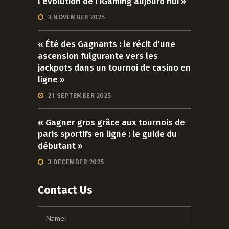
l’évolution de l’iGaming aujourd’hui »
3 NOVEMBER 2025
« Été des Gagnants : le récit d’une
ascension fulgurante vers les
jackpots dans un tournoi de casino en
ligne »
21 SEPTEMBER 2025
« Gagner gros grâce aux tournois de
paris sportifs en ligne : le guide du
débutant »
3 DECEMBER 2025
Contact Us