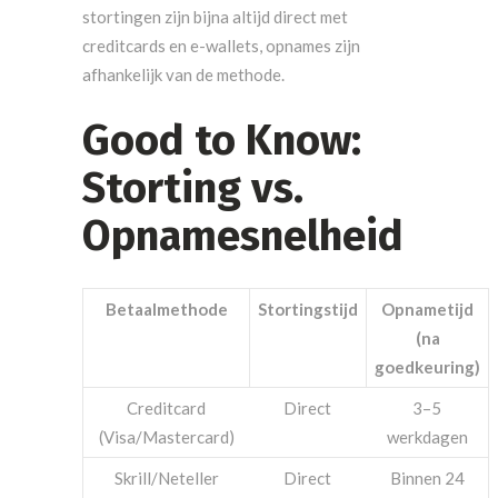
stortingen zijn bijna altijd direct met
creditcards en e-wallets, opnames zijn
afhankelijk van de methode.
Good to Know:
Storting vs.
Opnamesnelheid
Betaalmethode
Stortingstijd
Opnametijd
(na
goedkeuring)
Creditcard
Direct
3–5
(Visa/Mastercard)
werkdagen
Skrill/Neteller
Direct
Binnen 24