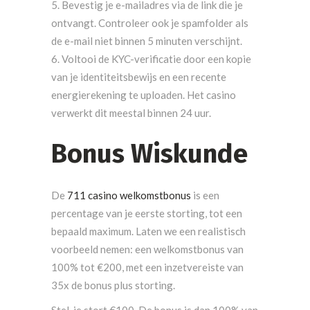
Bevestig je e-mailadres via de link die je
ontvangt. Controleer ook je spamfolder als
de e-mail niet binnen 5 minuten verschijnt.
Voltooi de KYC-verificatie door een kopie
van je identiteitsbewijs en een recente
energierekening te uploaden. Het casino
verwerkt dit meestal binnen 24 uur.
Bonus Wiskunde
De
711 casino welkomstbonus
is een
percentage van je eerste storting, tot een
bepaald maximum. Laten we een realistisch
voorbeeld nemen: een welkomstbonus van
100% tot €200, met een inzetvereiste van
35x de bonus plus storting.