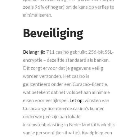
zoals 96% of hoger) om de kans op verlies te
minimaliseren.
Beveiliging
Belangrijk:
711 casino gebruikt 256-bit SSL-
encryptie – dezelfde standaard als banken.
Dit zorgt ervoor dat je gegevens veilig
worden verzonden. Het casino is
gelicentieerd onder een Curacao-licentie,
wat betekent dat het voldoet aan minimale
eisen voor eerlijk spel.
Let op:
winsten van
Curacao-gelicentieerde casino’s kunnen
onderworpen zijn aan lokale
inkomstenbelasting in Nederland (afhankelijk
van je persoonlijke situatie). Raadpleeg een