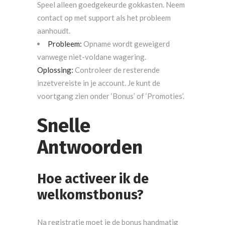
Speel alleen goedgekeurde gokkasten. Neem
contact op met support als het probleem
aanhoudt.
Probleem:
Opname wordt geweigerd
vanwege niet-voldane wagering.
Oplossing:
Controleer de resterende
inzetvereiste in je account. Je kunt de
voortgang zien onder ‘Bonus’ of ‘Promoties’.
Snelle
Antwoorden
Hoe activeer ik de
welkomstbonus?
Na registratie moet je de bonus handmatig