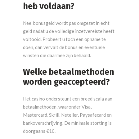
heb voldaan?
Nee, bonusgeld wordt pas omgezet in echt
geld nadat u de volledige inzetvereiste heeft
voltooid. Probeert u toch een opname te
doen, dan vervalt de bonus en eventuele
winsten die daarmee zijn behaald.
Welke betaalmethoden
worden geaccepteerd?
Het casino ondersteunt een breed scala aan
betaalmethoden, waaronder Visa,
Mastercard, Skrill, Neteller, Paysafecard en
bankoverschrijving. De minimale storting is
doorgaans €10.