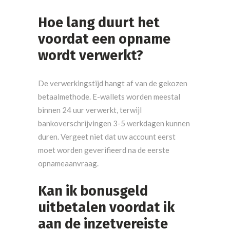
Hoe lang duurt het
voordat een opname
wordt verwerkt?
De verwerkingstijd hangt af van de gekozen
betaalmethode. E-wallets worden meestal
binnen 24 uur verwerkt, terwijl
bankoverschrijvingen 3-5 werkdagen kunnen
duren. Vergeet niet dat uw account eerst
moet worden geverifieerd na de eerste
opnameaanvraag.
Kan ik bonusgeld
uitbetalen voordat ik
aan de inzetvereiste