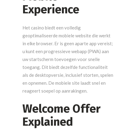
Experience
Het casino biedt een volledig
geoptimaliseerde mobiele website die werkt
in elke browser. Er is geen aparte app vereist;
u kunt een progressieve webapp (PWA) aan
uw startscherm toevoegen voor snelle
toegang. Dit biedt dezelfde functionaliteit
als de desktopversie, inclusief storten, spelen
en opnemen. De mobiele site laadt snel en
reageert soepel op aanrakingen.
Welcome Offer
Explained