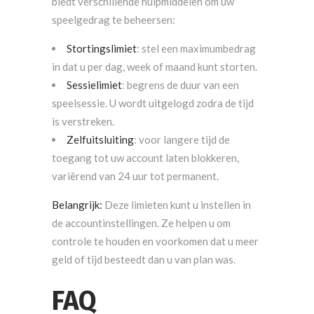
biedt verschillende hulpmiddelen om uw
speelgedrag te beheersen:
Stortingslimiet
: stel een maximumbedrag
in dat u per dag, week of maand kunt storten.
Sessielimiet
: begrens de duur van een
speelsessie. U wordt uitgelogd zodra de tijd
is verstreken.
Zelfuitsluiting
: voor langere tijd de
toegang tot uw account laten blokkeren,
variërend van 24 uur tot permanent.
Belangrijk:
Deze limieten kunt u instellen in
de accountinstellingen. Ze helpen u om
controle te houden en voorkomen dat u meer
geld of tijd besteedt dan u van plan was.
FAQ