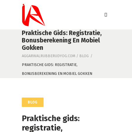
Praktische Gids: Registratie,
Bonusberekening En Mobiel
Gokken
AGGARWALRUBBERUDYOG.COM
/
BLOG
/
PRAKTISCHE GIDS: REGISTRATIE,
BONUSBEREKENING EN MOBIEL GOKKEN
BLOG
Praktische gids:
registratie,