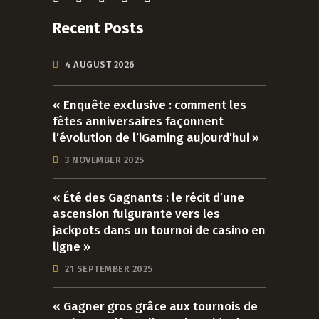
Recent Posts
4 AUGUST 2026
« Enquête exclusive : comment les
fêtes anniversaires façonnent
l’évolution de l’iGaming aujourd’hui »
3 NOVEMBER 2025
« Été des Gagnants : le récit d’une
ascension fulgurante vers les
jackpots dans un tournoi de casino en
ligne »
21 SEPTEMBER 2025
« Gagner gros grâce aux tournois de