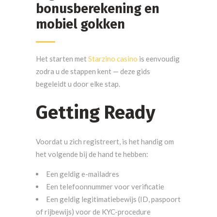
bonusberekening en
mobiel gokken
Het starten met
Starzino casino
is eenvoudig
zodra u de stappen kent — deze gids
begeleidt u door elke stap.
Getting Ready
Voordat u zich registreert, is het handig om
het volgende bij de hand te hebben:
Een geldig e-mailadres
Een telefoonnummer voor verificatie
Een geldig legitimatiebewijs (ID, paspoort
of rijbewijs) voor de KYC-procedure