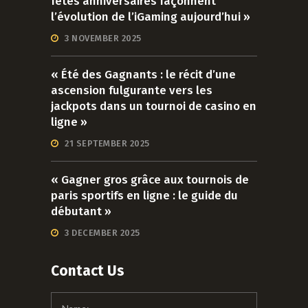
fêtes anniversaires façonnent
l’évolution de l’iGaming aujourd’hui »
3 NOVEMBER 2025
« Été des Gagnants : le récit d’une
ascension fulgurante vers les
jackpots dans un tournoi de casino en
ligne »
21 SEPTEMBER 2025
« Gagner gros grâce aux tournois de
paris sportifs en ligne : le guide du
débutant »
3 DECEMBER 2025
Contact Us