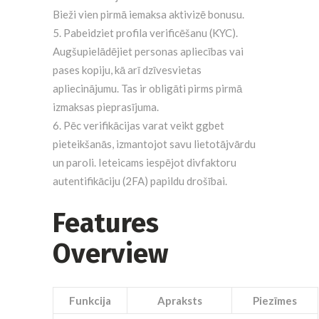
Bieži vien pirmā iemaksa aktivizē bonusu.
Pabeidziet profila verificēšanu (KYC).
Augšupielādējiet personas apliecības vai
pases kopiju, kā arī dzīvesvietas
apliecinājumu. Tas ir obligāti pirms pirmā
izmaksas pieprasījuma.
Pēc verifikācijas varat veikt ggbet
pieteikšanās, izmantojot savu lietotājvārdu
un paroli. Ieteicams iespējot divfaktoru
autentifikāciju (2FA) papildu drošībai.
Features
Overview
Funkcija
Apraksts
Piezīmes