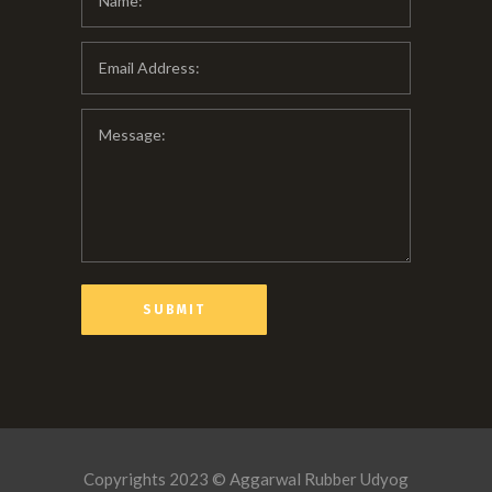
Copyrights 2023 © Aggarwal Rubber Udyog