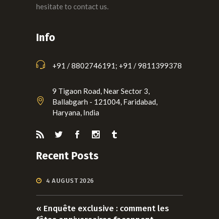
hesitate to contact us.
Info
+91 / 8802746191; +91 / 9811399378
9 Tigaon Road, Near Sector 3,
Ballabgarh - 121004, Faridabad,
Haryana, India
Recent Posts
4 AUGUST 2026
« Enquête exclusive : comment les