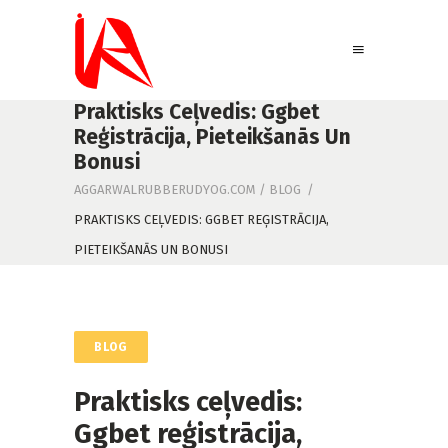
Praktisks Ceļvedis: Ggbet
Reģistrācija, Pieteikšanās Un
Bonusi
AGGARWALRUBBERUDYOG.COM
/
BLOG
/
PRAKTISKS CEĻVEDIS: GGBET REĢISTRĀCIJA,
PIETEIKŠANĀS UN BONUSI
BLOG
Praktisks ceļvedis:
Ggbet reģistrācija,