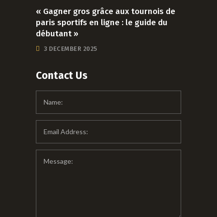
« Gagner gros grâce aux tournois de
paris sportifs en ligne : le guide du
débutant »
3 DECEMBER 2025
Contact Us