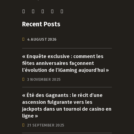
Recent Posts
4 AUGUST 2026
« Enquête exclusive : comment les
fêtes anniversaires façonnent
l’évolution de l’iGaming aujourd’hui »
3 NOVEMBER 2025
« Été des Gagnants : le récit d’une
ascension fulgurante vers les
jackpots dans un tournoi de casino en
ligne »
21 SEPTEMBER 2025