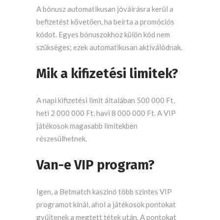
A bónusz automatikusan jóváírásra kerül a
befizetést követően, ha beírta a promóciós
kódot. Egyes bónuszokhoz külön kód nem
szükséges; ezek automatikusan aktiválódnak.
Mik a kifizetési limitek?
A napi kifizetési limit általában 500 000 Ft,
heti 2 000 000 Ft, havi 8 000 000 Ft. A VIP
játékosok magasabb limitekben
részesülhetnek.
Van-e VIP program?
Igen, a Betmatch kaszinó több szintes VIP
programot kínál, ahol a játékosok pontokat
gyűjtenek a megtett tétek után. A pontokat