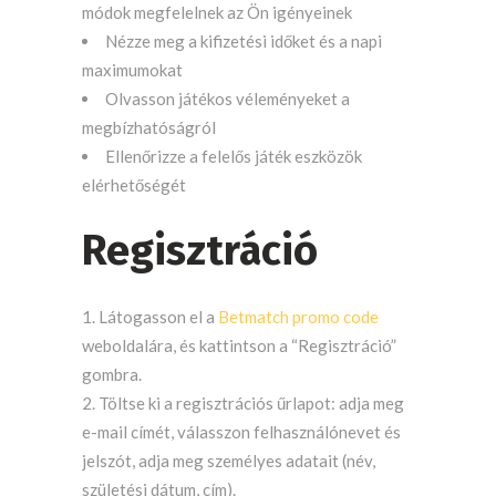
módok megfelelnek az Ön igényeinek
Nézze meg a kifizetési időket és a napi
maximumokat
Olvasson játékos véleményeket a
megbízhatóságról
Ellenőrizze a felelős játék eszközök
elérhetőségét
Regisztráció
Látogasson el a
Betmatch promo code
weboldalára, és kattintson a “Regisztráció”
gombra.
Töltse ki a regisztrációs űrlapot: adja meg
e-mail címét, válasszon felhasználónevet és
jelszót, adja meg személyes adatait (név,
születési dátum, cím).