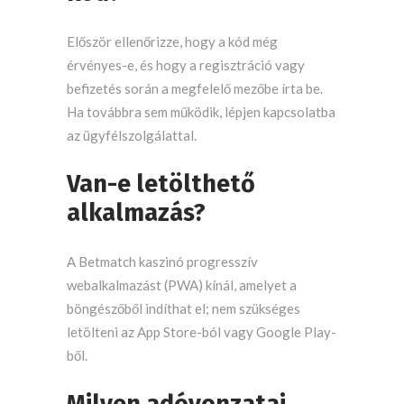
Először ellenőrizze, hogy a kód még
érvényes-e, és hogy a regisztráció vagy
befizetés során a megfelelő mezőbe írta be.
Ha továbbra sem működik, lépjen kapcsolatba
az ügyfélszolgálattal.
Van-e letölthető
alkalmazás?
A Betmatch kaszinó progresszív
webalkalmazást (PWA) kínál, amelyet a
böngészőből indíthat el; nem szükséges
letölteni az App Store-ból vagy Google Play-
ből.