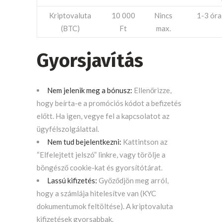
Kriptovaluta
10 000
Nincs
1-3 óra
(BTC)
Ft
max.
Gyorsjavítás
Nem jelenik meg a bónusz:
Ellenőrizze,
hogy beírta-e a promóciós kódot a befizetés
előtt. Ha igen, vegye fel a kapcsolatot az
ügyfélszolgálattal.
Nem tud bejelentkezni:
Kattintson az
“Elfelejtett jelszó” linkre, vagy törölje a
böngésző cookie-kat és gyorsítótárat.
Lassú kifizetés:
Győződjön meg arról,
hogy a számlája hitelesítve van (KYC
dokumentumok feltöltése). A kriptovaluta
kifizetések gyorsabbak.