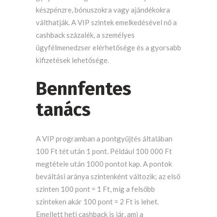
készpénzre, bónuszokra vagy ajándékokra
válthatják. A VIP szintek emelkedésével nő a
cashback százalék, a személyes
ügyfélmenedzser elérhetősége és a gyorsabb
kifizetések lehetősége.
Bennfentes
tanács
A VIP programban a pontgyűjtés általában
100 Ft tét után 1 pont. Például 100 000 Ft
megtétele után 1000 pontot kap. A pontok
beváltási aránya szintenként változik; az első
szinten 100 pont = 1 Ft, míg a felsőbb
szinteken akár 100 pont = 2 Ft is lehet.
Emellett heti cashback is jár, ami a