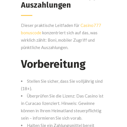
Auszahlungen
Dieser praktische Leitfaden für
Casino777
bonuscode
konzentriert sich auf das, was
wirklich zählt: Boni, mobiler Zugriff und
pünktliche Auszahlungen.
Vorbereitung
Stellen Sie sicher, dass Sie volljährig sind
(18+).
Überprüfen Sie die Lizenz: Das Casino ist
in Curacao lizenziert. Hinweis: Gewinne
können in Ihrem Heimatland steuerpflichtig
sein – informieren Sie sich vorab.
Halten Sie ein Zahlungsmittel bereit