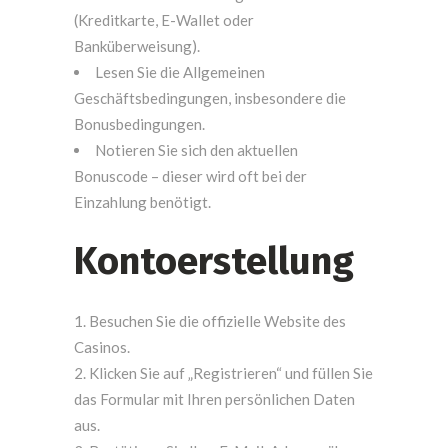
(Kreditkarte, E-Wallet oder
Banküberweisung).
Lesen Sie die Allgemeinen
Geschäftsbedingungen, insbesondere die
Bonusbedingungen.
Notieren Sie sich den aktuellen
Bonuscode – dieser wird oft bei der
Einzahlung benötigt.
Kontoerstellung
Besuchen Sie die offizielle Website des
Casinos.
Klicken Sie auf „Registrieren“ und füllen Sie
das Formular mit Ihren persönlichen Daten
aus.