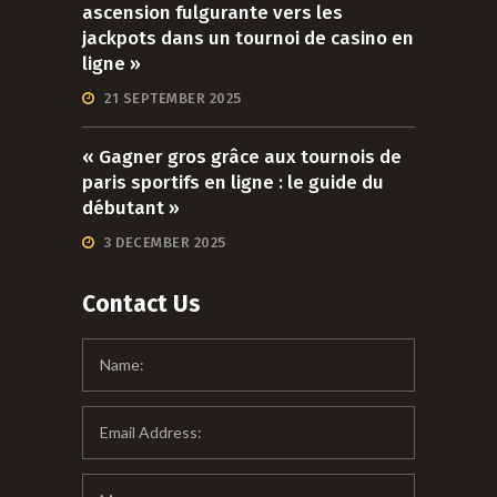
ascension fulgurante vers les
jackpots dans un tournoi de casino en
ligne »
21 SEPTEMBER 2025
« Gagner gros grâce aux tournois de
paris sportifs en ligne : le guide du
débutant »
3 DECEMBER 2025
Contact Us