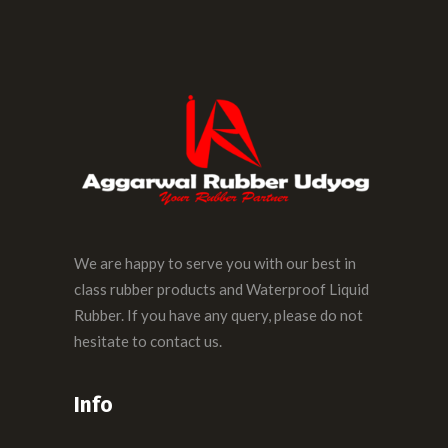
We are happy to serve you with our best in
class rubber products and Waterproof Liquid
Rubber. If you have any query, please do not
hesitate to contact us.
Info