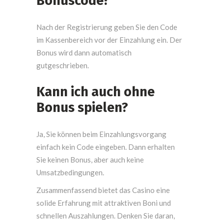
Bonuscode?
Nach der Registrierung geben Sie den Code
im Kassenbereich vor der Einzahlung ein. Der
Bonus wird dann automatisch
gutgeschrieben.
Kann ich auch ohne
Bonus spielen?
Ja, Sie können beim Einzahlungsvorgang
einfach kein Code eingeben. Dann erhalten
Sie keinen Bonus, aber auch keine
Umsatzbedingungen.
Zusammenfassend bietet das Casino eine
solide Erfahrung mit attraktiven Boni und
schnellen Auszahlungen. Denken Sie daran,