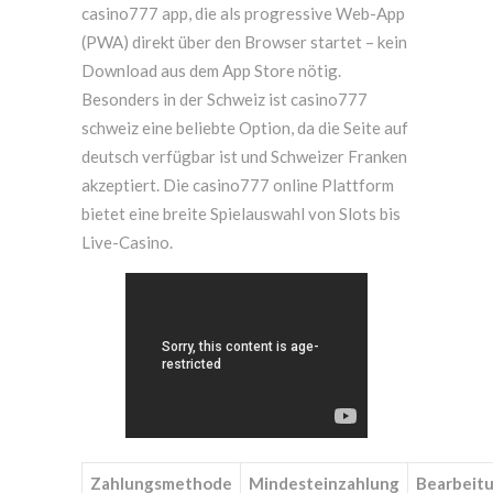
casino777 app, die als progressive Web-App
(PWA) direkt über den Browser startet – kein
Download aus dem App Store nötig.
Besonders in der Schweiz ist casino777
schweiz eine beliebte Option, da die Seite auf
deutsch verfügbar ist und Schweizer Franken
akzeptiert. Die casino777 online Plattform
bietet eine breite Spielauswahl von Slots bis
Live-Casino.
Zahlungsmethode
Mindesteinzahlung
Bearbeitu