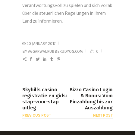
verantwortungsvoll zu spielen und sich vorab
über die steuerlichen Regelungen in Ihrem
Land zu informieren.
20 JANUARY 2017
BY
AGGARWALRUBBERUDYOG.COM
0
Skyhills casino
Bizzo Casino Login
registratie en gids:
& Bonus: Vom
stap-voor-stap
Einzahlung bis zur
uitleg
Auszahlung
PREVIOUS POST
NEXT POST