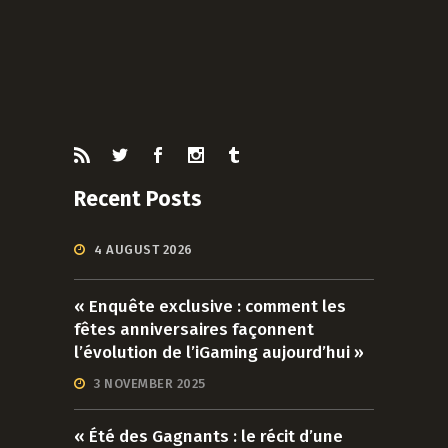
Recent Posts
4 AUGUST 2026
« Enquête exclusive : comment les
fêtes anniversaires façonnent
l’évolution de l’iGaming aujourd’hui »
3 NOVEMBER 2025
« Été des Gagnants : le récit d’une