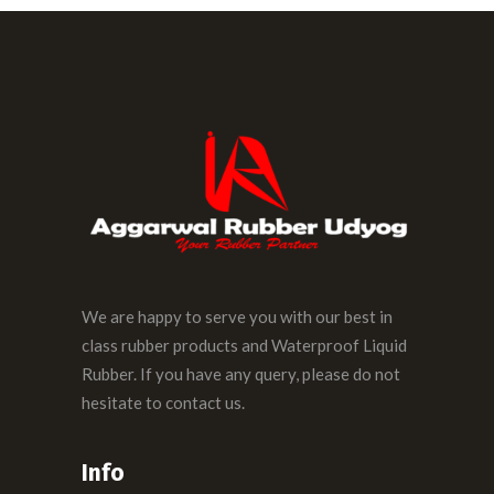
We are happy to serve you with our best in
class rubber products and Waterproof Liquid
Rubber. If you have any query, please do not
hesitate to contact us.
Info