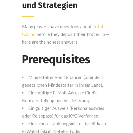
und Strategien
Many players have questions about
Total
Casino
before they deposit their first euro —
here are the honest answers.
Prerequisites
Mindestalter von 18 Jahren (oder dem
gesetzlichen Mindestalter in Ihrem Land).
Eine gültige E-Mail-Adresse für die
Kontoerstellung und Verifizierung.
Ein gültiger Ausweis (Personalausweis
oder Reisepass) für das KYC-Verfahren.
Ein sicheres Zahlungsmittel: Kreditkarte,
E-Wallet (Skrill, Neteller) oder