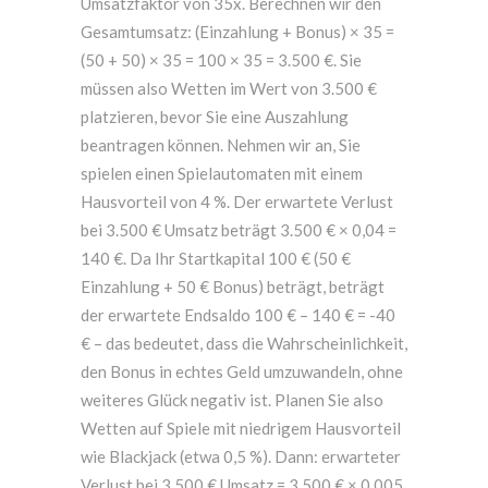
Umsatzfaktor von 35x. Berechnen wir den
Gesamtumsatz: (Einzahlung + Bonus) × 35 =
(50 + 50) × 35 = 100 × 35 = 3.500 €. Sie
müssen also Wetten im Wert von 3.500 €
platzieren, bevor Sie eine Auszahlung
beantragen können. Nehmen wir an, Sie
spielen einen Spielautomaten mit einem
Hausvorteil von 4 %. Der erwartete Verlust
bei 3.500 € Umsatz beträgt 3.500 € × 0,04 =
140 €. Da Ihr Startkapital 100 € (50 €
Einzahlung + 50 € Bonus) beträgt, beträgt
der erwartete Endsaldo 100 € – 140 € = -40
€ – das bedeutet, dass die Wahrscheinlichkeit,
den Bonus in echtes Geld umzuwandeln, ohne
weiteres Glück negativ ist. Planen Sie also
Wetten auf Spiele mit niedrigem Hausvorteil
wie Blackjack (etwa 0,5 %). Dann: erwarteter
Verlust bei 3.500 € Umsatz = 3.500 € × 0,005