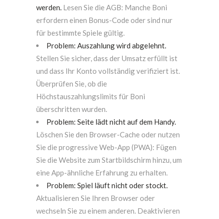
werden.
Lesen Sie die AGB: Manche Boni
erfordern einen Bonus-Code oder sind nur
für bestimmte Spiele gültig.
Problem: Auszahlung wird abgelehnt.
Stellen Sie sicher, dass der Umsatz erfüllt ist
und dass Ihr Konto vollständig verifiziert ist.
Überprüfen Sie, ob die
Höchstauszahlungslimits für Boni
überschritten wurden.
Problem: Seite lädt nicht auf dem Handy.
Löschen Sie den Browser-Cache oder nutzen
Sie die progressive Web-App (PWA): Fügen
Sie die Website zum Startbildschirm hinzu, um
eine App-ähnliche Erfahrung zu erhalten.
Problem: Spiel läuft nicht oder stockt.
Aktualisieren Sie Ihren Browser oder
wechseln Sie zu einem anderen. Deaktivieren