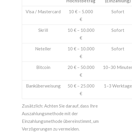
Höchstbetrag
(Einzahlung)
Visa / Mastercard
10 € – 5.000
Sofort
€
Skrill
10 € – 10.000
Sofort
€
Neteller
10 € – 10.000
Sofort
€
Bitcoin
20 € – 50.000
10–30 Minute
€
Banküberweisung
50 € – 25.000
1–3 Werktage
€
Zusätzlich: Achten Sie darauf, dass Ihre
Auszahlungsmethode mit der
Einzahlungsmethode übereinstimmt, um
Verzögerungen zu vermeiden.