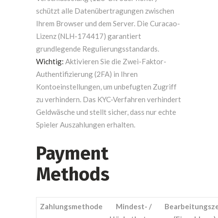
schützt alle Datenübertragungen zwischen
Ihrem Browser und dem Server. Die Curacao-
Lizenz (NLH-174417) garantiert
grundlegende Regulierungsstandards.
Wichtig:
Aktivieren Sie die Zwei-Faktor-
Authentifizierung (2FA) in Ihren
Kontoeinstellungen, um unbefugten Zugriff
zu verhindern. Das KYC-Verfahren verhindert
Geldwäsche und stellt sicher, dass nur echte
Spieler Auszahlungen erhalten.
Payment
Methods
Zahlungsmethode
Mindest- /
Bearbeitungsze