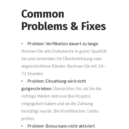
Common
Problems & Fixes
Problem: Verifikation dauert zu lange.
Reichen Sie alle Dokumente in guter Qualität
ein und vermeiden Sie Überbelichtung oder
abgeschnittene Ränder. Rechnen Sie mit 24–
72 Stunden.
Problem: Einzahlung wird nicht
gutgeschrieben.
Überprüfen Sie, ob Sie die
richtige Wallet-Adresse (bei Krypto)
eingegeben haben und ob die Zahlung
bestätigt wurde. Bei Kreditkarten: Limits
prüfen.
Problem: Bonus kann nicht aktiviert