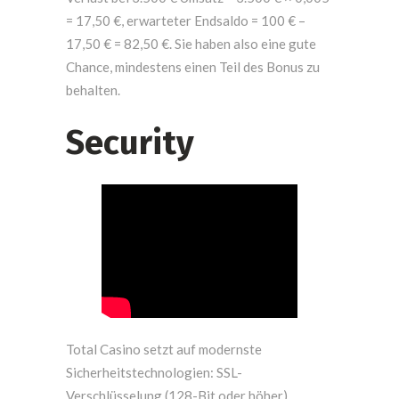
= 17,50 €, erwarteter Endsaldo = 100 € –
17,50 € = 82,50 €. Sie haben also eine gute
Chance, mindestens einen Teil des Bonus zu
behalten.
Security
Total Casino setzt auf modernste
Sicherheitstechnologien: SSL-
Verschlüsselung (128-Bit oder höher)