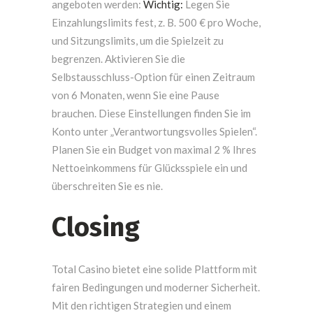
angeboten werden:
Wichtig:
Legen Sie
Einzahlungslimits fest, z. B. 500 € pro Woche,
und Sitzungslimits, um die Spielzeit zu
begrenzen. Aktivieren Sie die
Selbstausschluss-Option für einen Zeitraum
von 6 Monaten, wenn Sie eine Pause
brauchen. Diese Einstellungen finden Sie im
Konto unter „Verantwortungsvolles Spielen“.
Planen Sie ein Budget von maximal 2 % Ihres
Nettoeinkommens für Glücksspiele ein und
überschreiten Sie es nie.
Closing
Total Casino bietet eine solide Plattform mit
fairen Bedingungen und moderner Sicherheit.
Mit den richtigen Strategien und einem