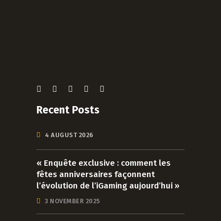
Recent Posts
4 AUGUST 2026
« Enquête exclusive : comment les
fêtes anniversaires façonnent
l’évolution de l’iGaming aujourd’hui »
3 NOVEMBER 2025