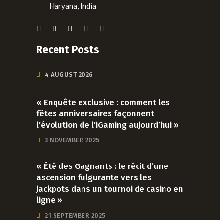
Haryana, India
Recent Posts
4 AUGUST 2026
« Enquête exclusive : comment les
fêtes anniversaires façonnent
l’évolution de l’iGaming aujourd’hui »
3 NOVEMBER 2025
« Été des Gagnants : le récit d’une
ascension fulgurante vers les
jackpots dans un tournoi de casino en
ligne »
21 SEPTEMBER 2025