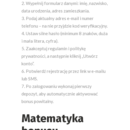
Wypełnij formularz danymi: imię, nazwisko,
data urodzenia, adres zamieszkania.
Podaj aktualny adres e-mail i numer
telefonu – na nie przyjdzie kod weryfikacyjny.
Ustaw silne hasło (minimum 8 znaków, duża
i mała litera, cyfra).
Zaakceptuj regulamin i politykę
prywatności, a następnie kliknij „Utwórz
konto”.
Potwierdź rejestrację przez link w e-mailu
lub SMS.
Po zalogowaniu wykonaj pierwszy
depozyt, aby automatycznie aktywować
bonus powitalny.
Matematyka