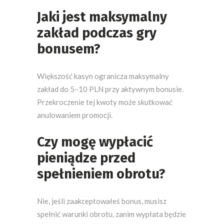
Jaki jest maksymalny
zakład podczas gry
bonusem?
Większość kasyn ogranicza maksymalny
zakład do 5–10 PLN przy aktywnym bonusie.
Przekroczenie tej kwoty może skutkować
anulowaniem promocji.
Czy mogę wypłacić
pieniądze przed
spełnieniem obrotu?
Nie, jeśli zaakceptowałeś bonus, musisz
spełnić warunki obrotu, zanim wypłata będzie