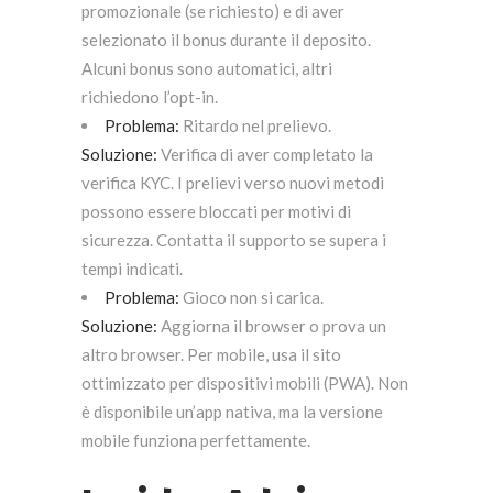
promozionale (se richiesto) e di aver
selezionato il bonus durante il deposito.
Alcuni bonus sono automatici, altri
richiedono l’opt-in.
Problema:
Ritardo nel prelievo.
Soluzione:
Verifica di aver completato la
verifica KYC. I prelievi verso nuovi metodi
possono essere bloccati per motivi di
sicurezza. Contatta il supporto se supera i
tempi indicati.
Problema:
Gioco non si carica.
Soluzione:
Aggiorna il browser o prova un
altro browser. Per mobile, usa il sito
ottimizzato per dispositivi mobili (PWA). Non
è disponibile un’app nativa, ma la versione
mobile funziona perfettamente.