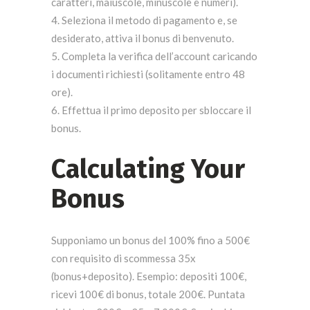
caratteri, maiuscole, minuscole e numeri).
Seleziona il metodo di pagamento e, se
desiderato, attiva il bonus di benvenuto.
Completa la verifica dell’account caricando
i documenti richiesti (solitamente entro 48
ore).
Effettua il primo deposito per sbloccare il
bonus.
Calculating Your
Bonus
Supponiamo un bonus del 100% fino a 500€
con requisito di scommessa 35x
(bonus+deposito). Esempio: depositi 100€,
ricevi 100€ di bonus, totale 200€. Puntata