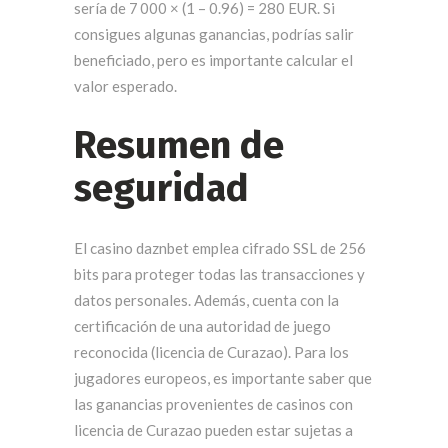
sería de 7 000 × (1 – 0.96) = 280 EUR. Si
consigues algunas ganancias, podrías salir
beneficiado, pero es importante calcular el
valor esperado.
Resumen de
seguridad
El casino daznbet emplea cifrado SSL de 256
bits para proteger todas las transacciones y
datos personales. Además, cuenta con la
certificación de una autoridad de juego
reconocida (licencia de Curazao). Para los
jugadores europeos, es importante saber que
las ganancias provenientes de casinos con
licencia de Curazao pueden estar sujetas a