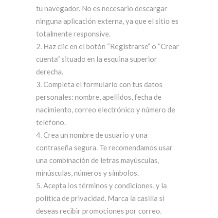
tu navegador. No es necesario descargar
ninguna aplicación externa, ya que el sitio es
totalmente responsive.
Haz clic en el botón “Registrarse” o “Crear
cuenta” situado en la esquina superior
derecha.
Completa el formulario con tus datos
personales: nombre, apellidos, fecha de
nacimiento, correo electrónico y número de
teléfono.
Crea un nombre de usuario y una
contraseña segura. Te recomendamos usar
una combinación de letras mayúsculas,
minúsculas, números y símbolos.
Acepta los términos y condiciones, y la
política de privacidad. Marca la casilla si
deseas recibir promociones por correo.