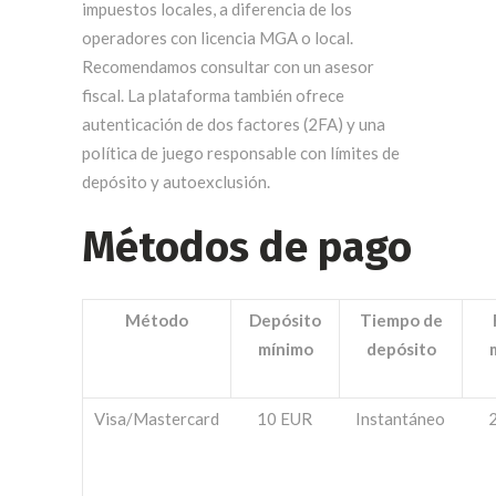
impuestos locales, a diferencia de los
operadores con licencia MGA o local.
Recomendamos consultar con un asesor
fiscal. La plataforma también ofrece
autenticación de dos factores (2FA) y una
política de juego responsable con límites de
depósito y autoexclusión.
Métodos de pago
Método
Depósito
Tiempo de
mínimo
depósito
Visa/Mastercard
10 EUR
Instantáneo