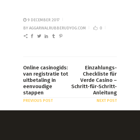
9 DECEMBER 2017
BY
AGGARWALRUBBERUDYOG.COM
0
Online casinogids:
Einzahlungs-
van registratie tot
Checkliste für
uitbetaling in
Verde Casino –
eenvoudige
Schritt-für-Schritt-
stappen
Anleitung
PREVIOUS POST
NEXT POST