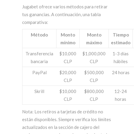
Jugabet ofrece varios métodos para retirar
tus ganancias. A continuación, una tabla
comparativa:
Método
Monto
Monto
Tiempo
mínimo
máximo
estimado
Transferencia
$10,000
$1,000,000
1-3 días
bancaria
CLP
CLP
hábiles
PayPal
$20,000
$500,000
24 horas
CLP
CLP
Skrill
$10,000
$800,000
12-24
CLP
CLP
horas
Nota: Los retiros a tarjetas de crédito no
están disponibles. Siempre verifica los límites
actualizados en la sección de cajero del