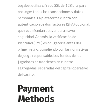
Jugabet utiliza cifrado SSL de 128 bits para
proteger todas las transacciones y datos
personales. La plataforma cuenta con
autenticación de dos factores (2FA) opcional,
que recomiendan activar para mayor
seguridad. Además, la verificación de
identidad (KYC) es obligatoria antes del
primer retiro, cumpliendo con las normativas
de juego responsable. Los fondos de los
jugadores se mantienen en cuentas
segregadas, separadas del capital operativo
del casino.
Payment
Methods