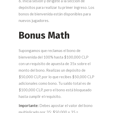
Inicia sesión y dirígete a la sección de
depósitos para realizar tu primer ingreso. Los
bonos de bienvenida están disponibles para
nuevos jugadores.
Bonus Math
Supongamos que reclamas el bono de
bienvenida del 100% hasta $100,000 CLP
con un requisito de apuesta de 35x sobre el
monto del bono. Realizas un depósito de
$50,000 CLP, por lo que recibes $50,000 CLP
adicionales como bono. Tu saldo total es de
$100,000 CLP, pero el bono está bloqueado
hasta cumplir el requisito.
Importante:
Debes apostar el valor del bono
multiplicado por 35: $50,000 × 35 =