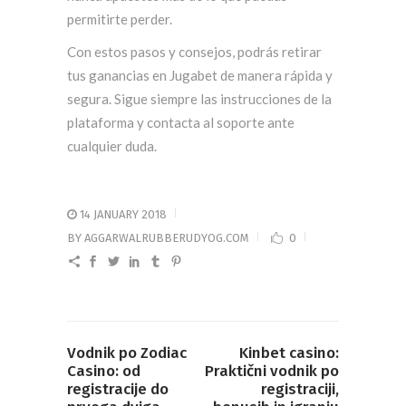
permitirte perder.
Con estos pasos y consejos, podrás retirar
tus ganancias en Jugabet de manera rápida y
segura. Sigue siempre las instrucciones de la
plataforma y contacta al soporte ante
cualquier duda.
14 JANUARY 2018
BY
AGGARWALRUBBERUDYOG.COM
0
Vodnik po Zodiac
Kinbet casino:
Casino: od
Praktični vodnik po
registracije do
registraciji,