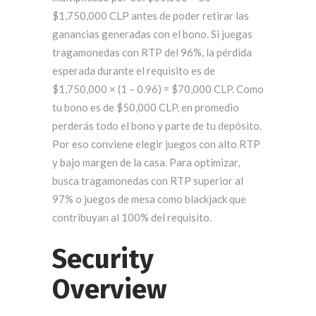
$1,750,000 CLP antes de poder retirar las
ganancias generadas con el bono. Si juegas
tragamonedas con RTP del 96%, la pérdida
esperada durante el requisito es de
$1,750,000 × (1 – 0.96) = $70,000 CLP. Como
tu bono es de $50,000 CLP, en promedio
perderás todo el bono y parte de tu depósito.
Por eso conviene elegir juegos con alto RTP
y bajo margen de la casa. Para optimizar,
busca tragamonedas con RTP superior al
97% o juegos de mesa como blackjack que
contribuyan al 100% del requisito.
Security
Overview