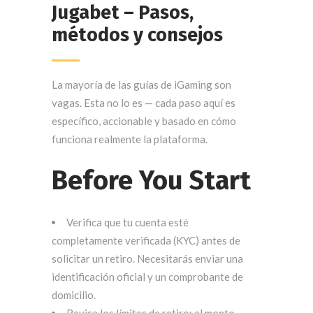
Jugabet – Pasos,
métodos y consejos
La mayoría de las guías de iGaming son
vagas. Esta no lo es — cada paso aquí es
específico, accionable y basado en cómo
funciona realmente la plataforma.
Before You Start
Verifica que tu cuenta esté
completamente verificada (KYC) antes de
solicitar un retiro. Necesitarás enviar una
identificación oficial y un comprobante de
domicilio.