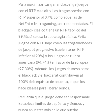
Para maximizar tus ganancias, elige juegos
con el RTP más alto. Las tragamonedas con
RTP superior al 97%, como aquellas de
NetEnt o Microgaming, son recomendadas. El
blackjack clásico tiene un RTP teórico del
99.5% si se usa la estrategia básica. Evita
juegos con RTP bajo como las tragamonedas
de jackpot progresivo (suelen tener RTP
inferior al 90%) o los juegos de ruleta
americana (94.74%) en favor de la europea
(97.30%). Además, los juegos de mesa como
el blackjack y el baccarat contribuyen al
100% del requisito de apuesta, lo que los
hace ideales para liberar bonos.
Recuerda que el juego debe ser responsable.
Establece límites de depósito y tiempo, y
nunca apuestes más de lo que puedas