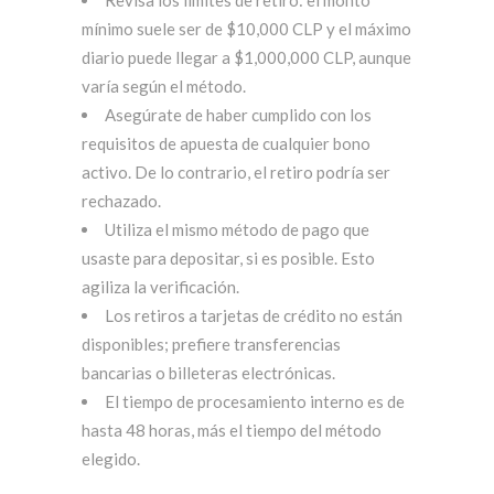
Revisa los límites de retiro: el monto
mínimo suele ser de $10,000 CLP y el máximo
diario puede llegar a $1,000,000 CLP, aunque
varía según el método.
Asegúrate de haber cumplido con los
requisitos de apuesta de cualquier bono
activo. De lo contrario, el retiro podría ser
rechazado.
Utiliza el mismo método de pago que
usaste para depositar, si es posible. Esto
agiliza la verificación.
Los retiros a tarjetas de crédito no están
disponibles; prefiere transferencias
bancarias o billeteras electrónicas.
El tiempo de procesamiento interno es de
hasta 48 horas, más el tiempo del método
elegido.