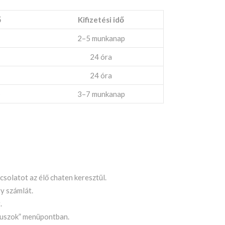
ő
Kifizetési idő
2–5 munkanap
24 óra
24 óra
p
3–7 munkanap
csolatot az élő chaten keresztül.
y számlát.
.
nuszok” menüpontban.