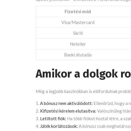
Fizetési mód
Visa/Mastercard
Skrill
Neteller
Banki átutalás
Amikor a dolgok ro
Még a legjobb kaszinókban is előfordulnak problé
A bónusz nem aktiválódott:
Ellenőrizd, hogy a 
Kifizetési kérelem elutasítva:
Valószínűleg hián
Letiltott fiók:
Ha több fiókot hoztál létre, a sza
Játék korlátozások:
A bónusz csak meghatározo