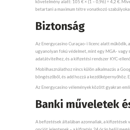
követelmény alatt: 105 € × (1 – 0,96) = 4,2 €. Miv
betartani a maximum tétre vonatkozó szabályokat 
Biztonság
Az Energycasino Curaçao-i licenc alatt működik, a
ugyanolyan fokú védelmet, mint egy MGA- vagy své
adatátvitelhez, és a kifizetési rendszer KYC-ell
Mobilhasználathoz nincs külön alkalmazás a Googl
böngészőből, és add hozzá a kezdőképernyőhöz. 
Az Energycasino vélemények között gyakran említ
Banki műveletek é
A befizetések általában azonnaliak, a kifizetések
opciót jelentenek – a kifizetés 24 órán belül megé