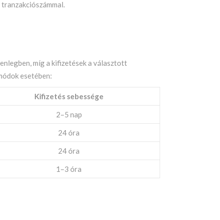
 a tranzakciószámmal.
nlegben, míg a kifizetések a választott
 módok esetében:
Kifizetés sebessége
2–5 nap
24 óra
24 óra
1–3 óra