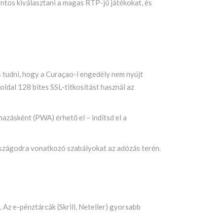
fontos kiválasztani a magas RTP-jű játékokat, és
s tudni, hogy a Curaçao-i engedély nem nyújt
ldal 128 bites SSL-titkosítást használ az
zásként (PWA) érhető el – indítsd el a
rszágodra vonatkozó szabályokat az adózás terén.
 Az e-pénztárcák (Skrill, Neteller) gyorsabb