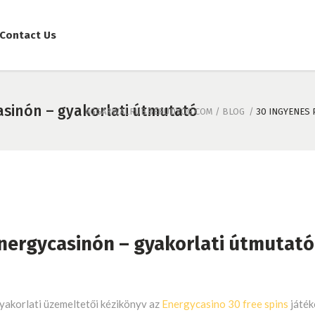
Contact Us
asinón – gyakorlati útmutató
AGGARWALRUBBERUDYOG.COM
/
BLOG
/
30 INGYENES 
Energycasinón – gyakorlati útmutató
yakorlati üzemeltetői kézikönyv az
Energycasino 30 free spins
játék