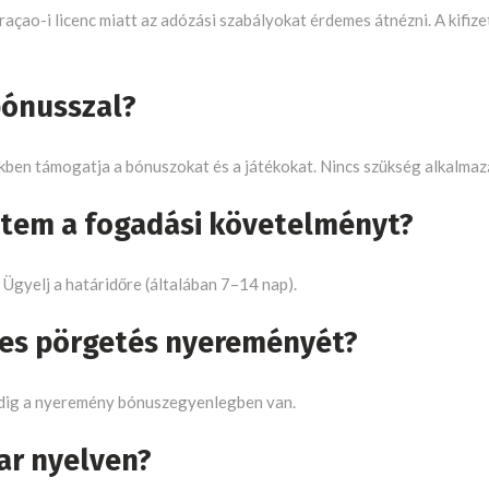
raçao-i licenc miatt az adózási szabályokat érdemes átnézni. A kifi
bónusszal?
ékben támogatja a bónuszokat és a játékokat. Nincs szükség alkalmaz
sítem a fogadási követelményt?
Ügyelj a határidőre (általában 7–14 nap).
nes pörgetés nyereményét?
Addig a nyeremény bónuszegyenlegben van.
ar nyelven?