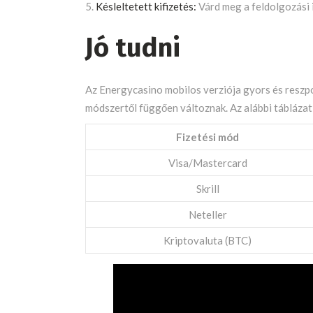
Késleltetett kifizetés:
Várd meg a feldolgozási i
Jó tudni
Az Energycasino mobilos verziója gyors és reszpo
módszertől függően változnak. Az alábbi táblázat
Fizetési mód
Visa/Mastercard
Skrill
Neteller
Kriptovaluta (BTC)