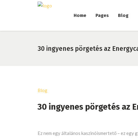
Home
Pages
Blog
30 ingyenes pörgetés az Energyc
Blog
30 ingyenes pörgetés az 
Ez nem egy általános kaszinóismertető – ez egy g