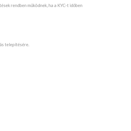
zetések rendben működnek, ha a KYC-t időben
ás telepítésére.