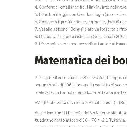
Conferma l’email tramite il link inviato nella tua
Effettua il login con Gamdom login (inserisci e
Completa il profilo: nome, cognome, data di nasc
Vai alla sezione “Bonus” e attiva l’offerta di f
Deposita l’importo richiesto (ad esempio 20€)
I free spins verranno accreditati automaticamen
Matematica dei bo
Per capire il vero valore dei free spins, bisogna 
per un totale di 10€ in bonus. Il requisito di sco
prelevare. La formula per calcolare il valore attes
EV = (Probabilità di vincita × Vincita media) – (
Assumiamo un RTP medio del 96% per le slot (house
guadagno netto atteso è 5€ – 7€ = -2€. Tuttavia, i