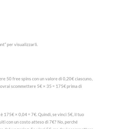
t” per visualizzarli.
ere 50 free spins con un valore di 0,20€ ciascuno,
s, dovrai scommettere 5€ × 35 = 175€ prima di
175€ × 0,04 = 7€. Quindi, se vinci 5€, il tuo
uiti con un costo atteso di 7€? No, perché