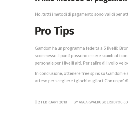
No, tutti i metodi di pagamento sono validi per att
Pro Tips
Gamdom ha un programma fedeltà a 5 livelli: Bron
scommesso. I punti possono essere scambiati con cr
personale per i livelli alti. Per salire di livello
In conclusione, ottenere free spins su Gamdom è sem
atteso per scegliere i giochi migliori. Con un po’ d
2 FEBRUARY 2018
BY
AGGARWALRUBBERUDYOG.C