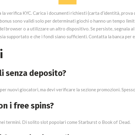
a verifica KYC. Carica i documenti richiesti (carta d’identità, prova 
 bonus sono validi solo per determinati giochi o hanno un tempo limite.
el browser o a utilizzare un altro dispositivo. Se persiste, segnala a
sia supportato e che i fondi siano sufficienti. Contatta la banca per e
i
ili senza deposito?
er nuovi giocatori, ma devi verificare la sezione promozioni. Spess
n i free spins?
e nei termini. Di solito slot popolari come Starburst o Book of Dead.