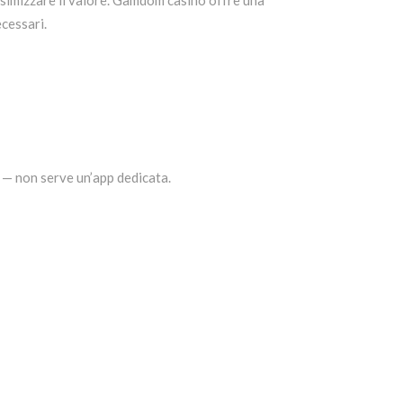
ssimizzare il valore. Gamdom casino offre una
ecessari.
— non serve un’app dedicata.