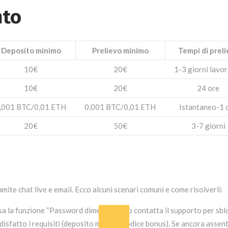
nto
Deposito minimo
Prelievo minimo
Tempi di prel
10€
20€
1-3 giorni lavor
10€
20€
24 ore
,001 BTC/0,01 ETH
0,001 BTC/0,01 ETH
Istantaneo-1 
20€
50€
3-7 giorni
amite chat live e email. Ecco alcuni scenari comuni e come risolverli:
sa la funzione “Password dimenticata” o contatta il supporto per sbl
disfatto i requisiti (deposito minimo, codice bonus). Se ancora assent