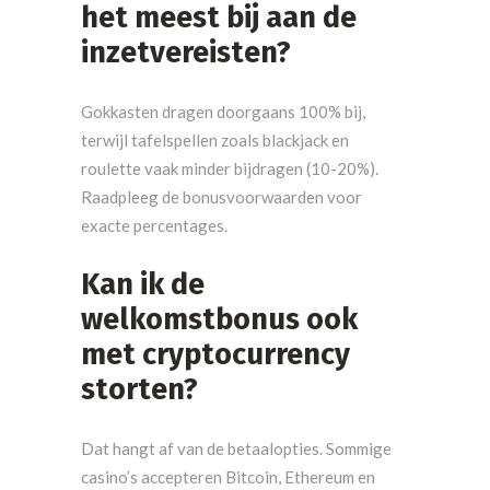
het meest bij aan de
inzetvereisten?
Gokkasten dragen doorgaans 100% bij,
terwijl tafelspellen zoals blackjack en
roulette vaak minder bijdragen (10-20%).
Raadpleeg de bonusvoorwaarden voor
exacte percentages.
Kan ik de
welkomstbonus ook
met cryptocurrency
storten?
Dat hangt af van de betaalopties. Sommige
casino’s accepteren Bitcoin, Ethereum en