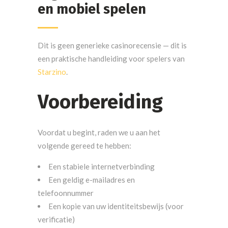
en mobiel spelen
Dit is geen generieke casinorecensie — dit is
een praktische handleiding voor spelers van
Starzino
.
Voorbereiding
Voordat u begint, raden we u aan het
volgende gereed te hebben:
Een stabiele internetverbinding
Een geldig e-mailadres en
telefoonnummer
Een kopie van uw identiteitsbewijs (voor
verificatie)