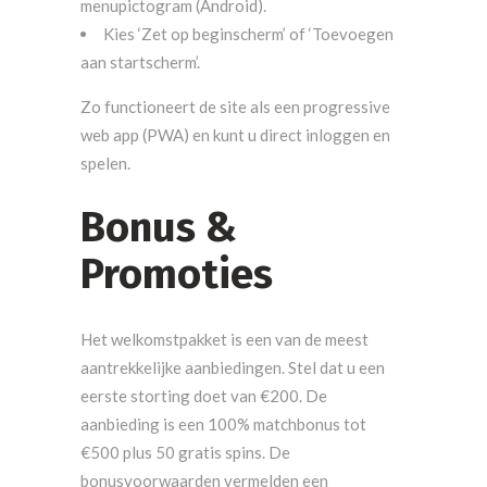
menupictogram (Android).
Kies ‘Zet op beginscherm’ of ‘Toevoegen
aan startscherm’.
Zo functioneert de site als een progressive
web app (PWA) en kunt u direct inloggen en
spelen.
Bonus &
Promoties
Het welkomstpakket is een van de meest
aantrekkelijke aanbiedingen. Stel dat u een
eerste storting doet van €200. De
aanbieding is een 100% matchbonus tot
€500 plus 50 gratis spins. De
bonusvoorwaarden vermelden een