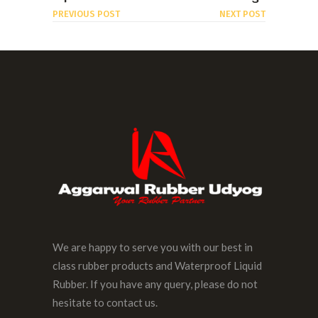
PREVIOUS POST
NEXT POST
We are happy to serve you with our best in
class rubber products and Waterproof Liquid
Rubber. If you have any query, please do not
hesitate to contact us.