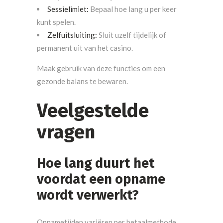
Sessielimiet:
Bepaal hoe lang u per keer
kunt spelen.
Zelfuitsluiting:
Sluit uzelf tijdelijk of
permanent uit van het casino.
Maak gebruik van deze functies om een
gezonde balans te bewaren.
Veelgestelde
vragen
Hoe lang duurt het
voordat een opname
wordt verwerkt?
Opnametijden variëren per betaalmethode,