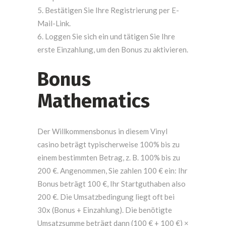
Bestätigen Sie Ihre Registrierung per E-
Mail-Link.
Loggen Sie sich ein und tätigen Sie Ihre
erste Einzahlung, um den Bonus zu aktivieren.
Bonus
Mathematics
Der Willkommensbonus in diesem Vinyl
casino beträgt typischerweise 100% bis zu
einem bestimmten Betrag, z. B. 100% bis zu
200 €. Angenommen, Sie zahlen 100 € ein: Ihr
Bonus beträgt 100 €, Ihr Startguthaben also
200 €. Die Umsatzbedingung liegt oft bei
30x (Bonus + Einzahlung). Die benötigte
Umsatzsumme beträgt dann (100 € + 100 €) ×