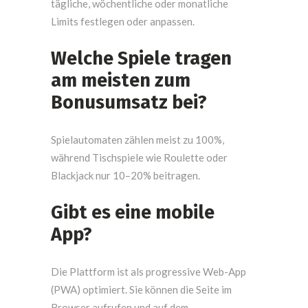
tägliche, wöchentliche oder monatliche
Limits festlegen oder anpassen.
Welche Spiele tragen
am meisten zum
Bonusumsatz bei?
Spielautomaten zählen meist zu 100%,
während Tischspiele wie Roulette oder
Blackjack nur 10–20% beitragen.
Gibt es eine mobile
App?
Die Plattform ist als progressive Web-App
(PWA) optimiert. Sie können die Seite im
Browser aufrufen und auf dem