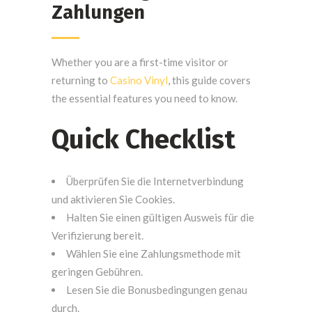
Zahlungen
Whether you are a first-time visitor or
returning to
Casino Vinyl
, this guide covers
the essential features you need to know.
Quick Checklist
Überprüfen Sie die Internetverbindung
und aktivieren Sie Cookies.
Halten Sie einen gültigen Ausweis für die
Verifizierung bereit.
Wählen Sie eine Zahlungsmethode mit
geringen Gebühren.
Lesen Sie die Bonusbedingungen genau
durch.