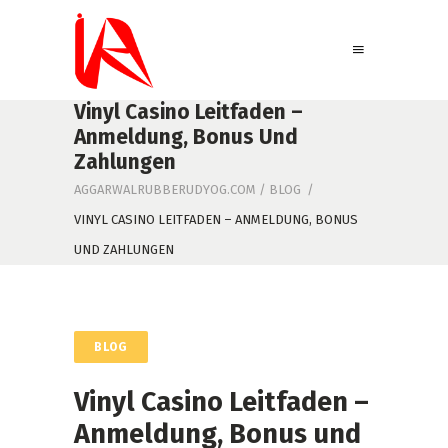
Vinyl Casino Leitfaden –
Anmeldung, Bonus Und
Zahlungen
AGGARWALRUBBERUDYOG.COM
/
BLOG
/
VINYL CASINO LEITFADEN – ANMELDUNG, BONUS
UND ZAHLUNGEN
BLOG
Vinyl Casino Leitfaden –
Anmeldung, Bonus und