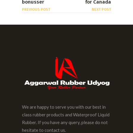
bonusser
for Canada
PREVIOUS POST
NEXT POST
We are happy to serve you with our best in
class rubber products and Waterproof Liquid
Rubber. If you have any query, please do not
hesitate to contact us.