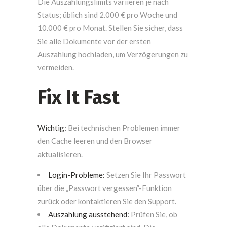
Die Auszahlungslimits variieren je nach
Status; üblich sind 2.000 € pro Woche und
10.000 € pro Monat. Stellen Sie sicher, dass
Sie alle Dokumente vor der ersten
Auszahlung hochladen, um Verzögerungen zu
vermeiden.
Fix It Fast
Wichtig:
Bei technischen Problemen immer
den Cache leeren und den Browser
aktualisieren.
Login-Probleme:
Setzen Sie Ihr Passwort
über die „Passwort vergessen”-Funktion
zurück oder kontaktieren Sie den Support.
Auszahlung ausstehend:
Prüfen Sie, ob