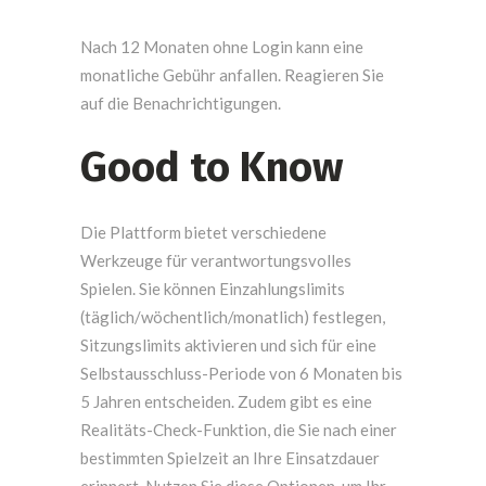
Nach 12 Monaten ohne Login kann eine
monatliche Gebühr anfallen. Reagieren Sie
auf die Benachrichtigungen.
Good to Know
Die Plattform bietet verschiedene
Werkzeuge für verantwortungsvolles
Spielen. Sie können Einzahlungslimits
(täglich/wöchentlich/monatlich) festlegen,
Sitzungslimits aktivieren und sich für eine
Selbstausschluss-Periode von 6 Monaten bis
5 Jahren entscheiden. Zudem gibt es eine
Realitäts-Check-Funktion, die Sie nach einer
bestimmten Spielzeit an Ihre Einsatzdauer