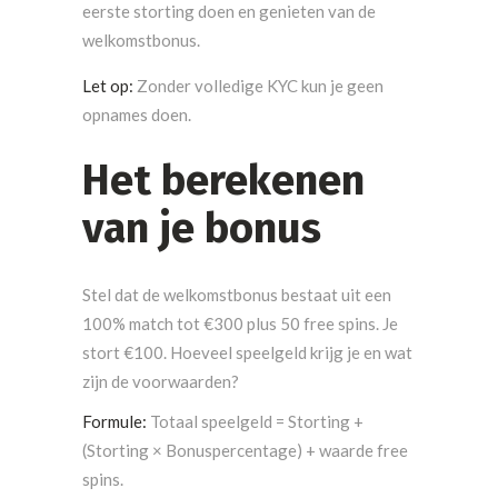
eerste storting doen en genieten van de
welkomstbonus.
Let op:
Zonder volledige KYC kun je geen
opnames doen.
Het berekenen
van je bonus
Stel dat de welkomstbonus bestaat uit een
100% match tot €300 plus 50 free spins. Je
stort €100. Hoeveel speelgeld krijg je en wat
zijn de voorwaarden?
Formule:
Totaal speelgeld = Storting +
(Storting × Bonuspercentage) + waarde free
spins.