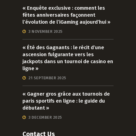
« Enquête exclusive : comment les
fêtes anniversaires façonnent
l’évolution de l’iGaming aujourd’hui »
3 NOVEMBER 2025
« Été des Gagnants : le récit d’une
ascension fulgurante vers les
jackpots dans un tournoi de casino en
ligne »
21 SEPTEMBER 2025
« Gagner gros grâce aux tournois de
paris sportifs en ligne : le guide du
débutant »
3 DECEMBER 2025
Contact Us