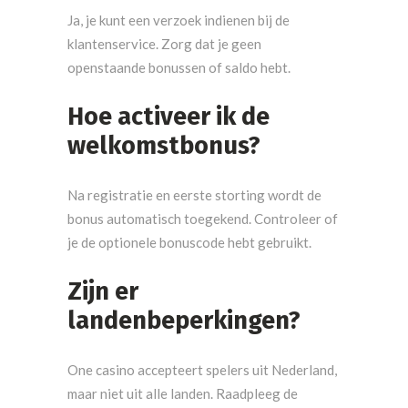
Ja, je kunt een verzoek indienen bij de
klantenservice. Zorg dat je geen
openstaande bonussen of saldo hebt.
Hoe activeer ik de
welkomstbonus?
Na registratie en eerste storting wordt de
bonus automatisch toegekend. Controleer of
je de optionele bonuscode hebt gebruikt.
Zijn er
landenbeperkingen?
One casino accepteert spelers uit Nederland,
maar niet uit alle landen. Raadpleeg de