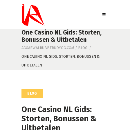
One Casino NL Gids: Storten,
Bonussen & Uitbetalen
AGGARWALRUBBERUDYOG.COM
/
BLOG
/
ONE CASINO NL GIDS: STORTEN, BONUSSEN &
UITBETALEN
BLOG
One Casino NL Gids:
Storten, Bonussen &
Uitbetalen