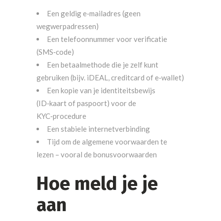
Een geldig e‑mailadres (geen
wegwerpadressen)
Een telefoonnummer voor verificatie
(SMS‑code)
Een betaalmethode die je zelf kunt
gebruiken (bijv. iDEAL, creditcard of e‑wallet)
Een kopie van je identiteitsbewijs
(ID‑kaart of paspoort) voor de
KYC‑procedure
Een stabiele internetverbinding
Tijd om de algemene voorwaarden te
lezen – vooral de bonusvoorwaarden
Hoe meld je je
aan