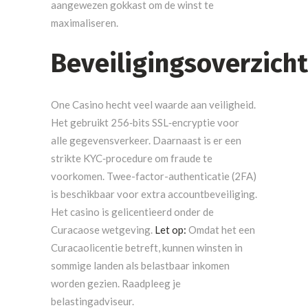
aangewezen gokkast om de winst te
maximaliseren.
Beveiligingsoverzicht
One Casino hecht veel waarde aan veiligheid.
Het gebruikt 256‑bits SSL‑encryptie voor
alle gegevensverkeer. Daarnaast is er een
strikte KYC‑procedure om fraude te
voorkomen. Twee-factor-authenticatie (2FA)
is beschikbaar voor extra accountbeveiliging.
Het casino is gelicentieerd onder de
Curacaose wetgeving.
Let op:
Omdat het een
Curacaolicentie betreft, kunnen winsten in
sommige landen als belastbaar inkomen
worden gezien. Raadpleeg je
belastingadviseur.