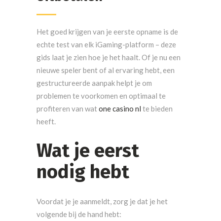
Het goed krijgen van je eerste opname is de
echte test van elk iGaming-platform – deze
gids laat je zien hoe je het haalt. Of je nu een
nieuwe speler bent of al ervaring hebt, een
gestructureerde aanpak helpt je om
problemen te voorkomen en optimaal te
profiteren van wat
one casino nl
te bieden
heeft.
Wat je eerst
nodig hebt
Voordat je je aanmeldt, zorg je dat je het
volgende bij de hand hebt: