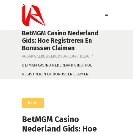
BetMGM Casino Nederland
Gids: Hoe Registreren En
Bonussen Claimen
AGGARWALRUBBERUDYOG.COM
/
BLOG
/
BETMGM CASINO NEDERLAND GIDS: HOE
REGISTREREN EN BONUSSEN CLAIMEN
BLOG
BetMGM Casino
Nederland Gids: Hoe