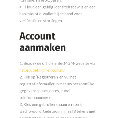
(Chrome, Firefox, Safari).
Houd een geldig identiteitsbewijs en een
bankpas of e-wallet bij de hand voor
verificatie en stortingen.
Account
aanmaken
Bezoek de officiële BetMGM-website via
https://betmgm-nl.com.nl/
.
Klik op ‘Registreren’ en vul het
registratieformulier in met uw persoonlijke
gegevens (naam, adres, e-mail,
telefoonnummer).
Kies een gebruikersnaam en sterk
wachtwoord. Gebruik minimaal 8 tekens met