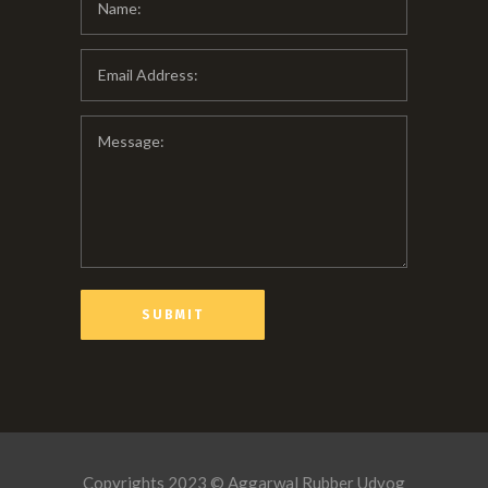
Copyrights 2023 © Aggarwal Rubber Udyog