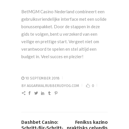
BetMGM Casino Nederland combineert een
gebruiksvriendelijke interface met een solide
bonussenpakket. Door de stappen in deze
gids te volgen, bent u verzekerd van een
veilige en prettige start. Vergeet niet om
verantwoord te spelen en stel altijd een
budget in. Veel succes en plezier!
10 SEPTEMBER 2018
BY
AGGARWALRUBBERUDYOG.COM
0
Dashbet Casino:
Fenikss kazino
Schritt-für-Schritt-
praktisks ceļvedis