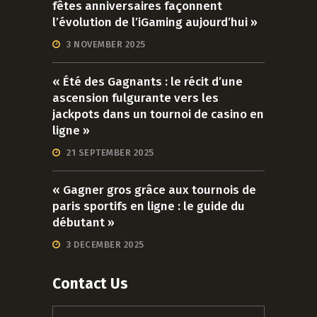
fêtes anniversaires façonnent
l’évolution de l’iGaming aujourd’hui »
3 NOVEMBER 2025
« Été des Gagnants : le récit d’une
ascension fulgurante vers les
jackpots dans un tournoi de casino en
ligne »
21 SEPTEMBER 2025
« Gagner gros grâce aux tournois de
paris sportifs en ligne : le guide du
débutant »
3 DECEMBER 2025
Contact Us