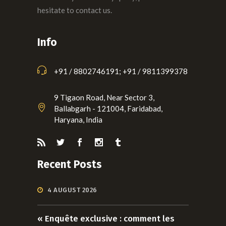
hesitate to contact us.
Info
+91 / 8802746191; +91 / 9811399378
9 Tigaon Road, Near Sector 3,
Ballabgarh - 121004, Faridabad,
Haryana, India
Recent Posts
4 AUGUST 2026
« Enquête exclusive : comment les