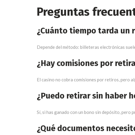
Preguntas frecuen
¿Cuánto tiempo tarda un r
Depende del método: billeteras electrónicas suelen
¿Hay comisiones por retira
El casino no cobra comisiones por retiros, pero 
¿Puedo retirar sin haber 
Sí, si has ganado con un bono sin depósito, pero 
¿Qué documentos necesito 