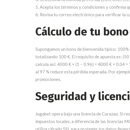
Acepta los términos y condiciones y confirma q
Revisa tu correo electrónico para verificar la 
Cálculo de tu bono
Supongamos un bono de bienvenida típico: 100% ha
totalizando 100 €. El requisito de apuesta es: (5
calcula así: 4000 € × (1 − 0.96) = 4000 € × 0.04 =
al 97 % reduce esta pérdida esperada. Por ejemplo
promociones.
Seguridad y licenc
Jugabet opera bajo una licencia de Curazao. Si res
impuestos locales, a diferencia de las licencias 
utiliza cifrado SSL para proteger tus datos finan