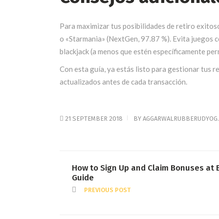
Para maximizar tus posibilidades de retiro exito
o «Starmania» (NextGen, 97.87 %). Evita juegos co
blackjack (a menos que estén específicamente per
Con esta guía, ya estás listo para gestionar tus 
actualizados antes de cada transacción.
21 SEPTEMBER 2018
BY
AGGARWALRUBBERUDYOG
How to Sign Up and Claim Bonuses at
Guide
PREVIOUS POST