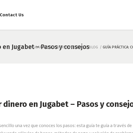
Contact Us
o en Jugabet – Pasos y consejos
AGGARWALRUBBERUDYOG.COM
/
BLOG
/
GUÍA PRÁCTICA: 
r dinero en Jugabet – Pasos y consej
sencillo una vez que conoces los pasos: esta guía te guía a través d