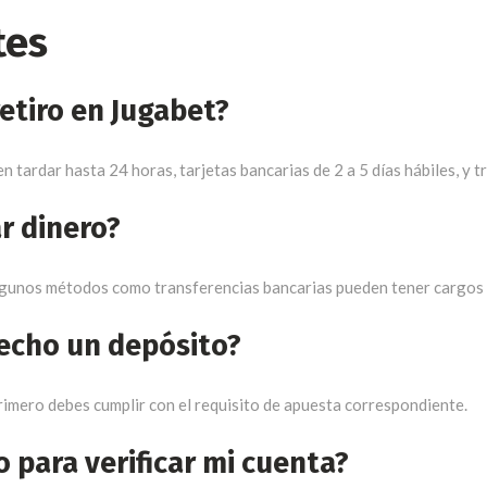
tes
etiro en Jugabet?
 tardar hasta 24 horas, tarjetas bancarias de 2 a 5 días hábiles, y t
r dinero?
algunos métodos como transferencias bancarias pueden tener cargos 
hecho un depósito?
primero debes cumplir con el requisito de apuesta correspondiente.
para verificar mi cuenta?