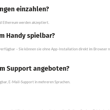
ngen einzahlen?
d Ethereum werden akzeptiert.
em Handy spielbar?
n verfügbar – Sie können sie ohne App-Installation direkt im Browse
im Support angeboten?
ügbar, E-Mail-Support in mehreren Sprachen.