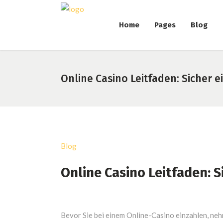
Home
Pages
Blog
Online Casino Leitfaden: Sicher 
Blog
Online Casino Leitfaden: 
Bevor Sie bei einem Online-Casino einzahlen, nehme