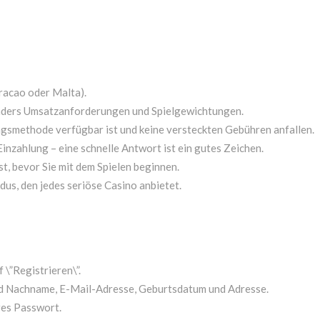
uracao oder Malta).
nders Umsatzanforderungen und Spielgewichtungen.
ungsmethode verfügbar ist und keine versteckten Gebühren anfallen.
inzahlung – eine schnelle Antwort ist ein gutes Zeichen.
st, bevor Sie mit dem Spielen beginnen.
us, den jedes seriöse Casino anbietet.
f \”Registrieren\”.
und Nachname, E-Mail-Adresse, Geburtsdatum und Adresse.
res Passwort.