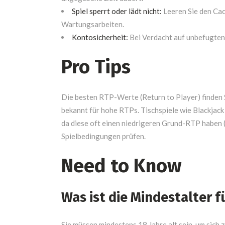
Spiel sperrt oder lädt nicht:
Leeren Sie den Cac
Wartungsarbeiten.
Kontosicherheit:
Bei Verdacht auf unbefugten 
Pro Tips
Die besten RTP-Werte (Return to Player) finden S
bekannt für hohe RTPs. Tischspiele wie Blackjack
da diese oft einen niedrigeren Grund-RTP haben
Spielbedingungen prüfen.
Need to Know
Was ist die Mindestalter f
Sie müssen mindestens 18 Jahre alt sein, um sich z