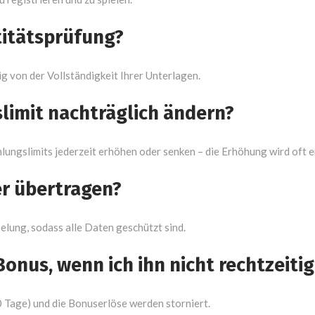
titätsprüfung?
g von der Vollständigkeit Ihrer Unterlagen.
limit nachträglich ändern?
hlungslimits jederzeit erhöhen oder senken – die Erhöhung wird oft 
r übertragen?
lung, sodass alle Daten geschützt sind.
onus, wenn ich ihn nicht rechtzeiti
0 Tage) und die Bonuserlöse werden storniert.