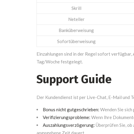
Skrill
Neteller
Banküberweisung
Sofortüberweisung
Einzahlungen sind in der Regel sofort verfügbar,
Tag/Woche festgelegt.
Support Guide
Der Kundendienst ist per Live-Chat, E-Mail und Te
Bonus nicht gutgeschrieben:
Wenden Sie sich p
Verifizierungsprobleme:
Wenn Ihre Dokumente 
Auszahlungsverzögerung:
Überprüfen Sie, ob 
angegebene Zeit dauert.