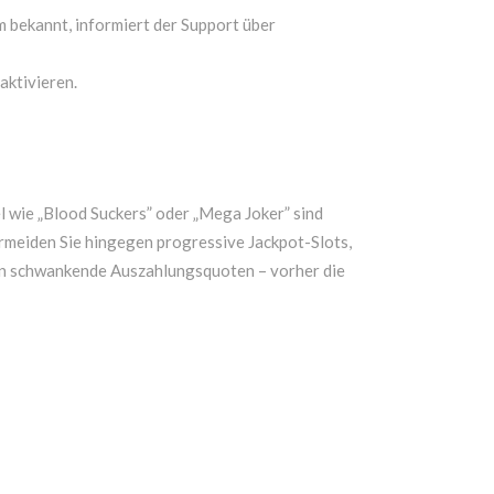
m bekannt, informiert der Support über
aktivieren.
l wie „Blood Suckers” oder „Mega Joker” sind
ermeiden Sie hingegen progressive Jackpot-Slots,
en schwankende Auszahlungsquoten – vorher die