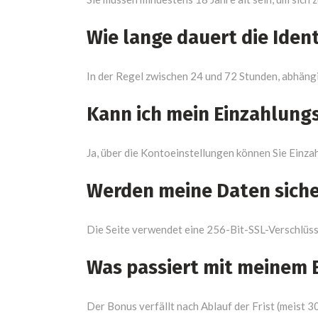
Wie lange dauert die Iden
In der Regel zwischen 24 und 72 Stunden, abhängi
Kann ich mein Einzahlungs
Ja, über die Kontoeinstellungen können Sie Einza
Werden meine Daten siche
Die Seite verwendet eine 256-Bit-SSL-Verschlüsse
Was passiert mit meinem B
Der Bonus verfällt nach Ablauf der Frist (meist 3