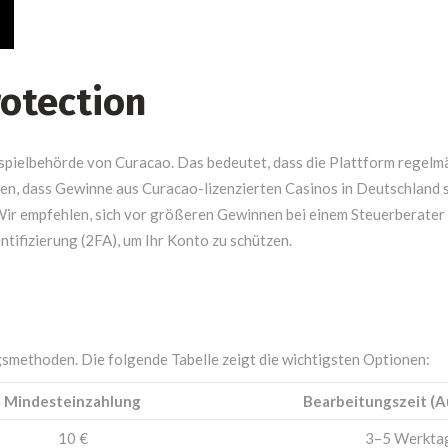
rotection
sspielbehörde von Curacao. Das bedeutet, dass die Plattform regelmä
ten, dass Gewinne aus Curacao-lizenzierten Casinos in Deutschland st
 Wir empfehlen, sich vor größeren Gewinnen bei einem Steuerberater
ifizierung (2FA), um Ihr Konto zu schützen.
gsmethoden. Die folgende Tabelle zeigt die wichtigsten Optionen:
Mindesteinzahlung
Bearbeitungszeit (A
10 €
3–5 Werkta