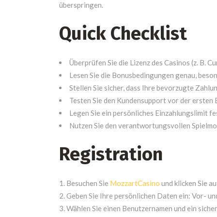
überspringen.
Quick Checklist
Überprüfen Sie die Lizenz des Casinos (z. B. C
Lesen Sie die Bonusbedingungen genau, beso
Stellen Sie sicher, dass Ihre bevorzugte Zahl
Testen Sie den Kundensupport vor der ersten E
Legen Sie ein persönliches Einzahlungslimit fe
Nutzen Sie den verantwortungsvollen Spielmod
Registration
Besuchen Sie
MozzartCasino
und klicken Sie au
Geben Sie Ihre persönlichen Daten ein: Vor- 
Wählen Sie einen Benutzernamen und ein siche