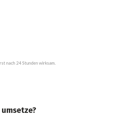
erst nach 24 Stunden wirksam.
g umsetze?