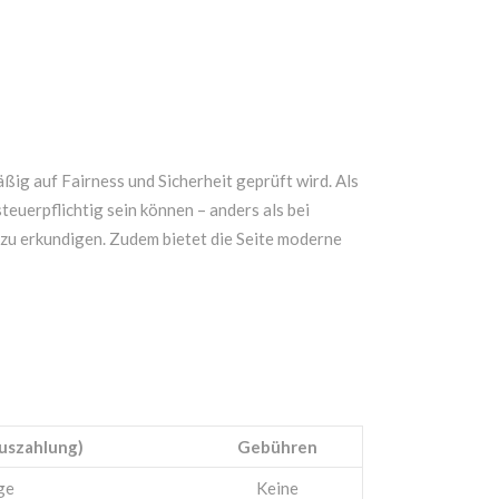
ßig auf Fairness und Sicherheit geprüft wird. Als
euerpflichtig sein können – anders als bei
 zu erkundigen. Zudem bietet die Seite moderne
uszahlung)
Gebühren
ge
Keine