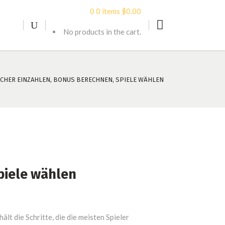
0
0 items
$
0.00
No products in the cart.
SICHER EINZAHLEN, BONUS BERECHNEN, SPIELE WÄHLEN
piele wählen
lt die Schritte, die die meisten Spieler