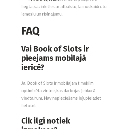
liegta, sazinieties ar atbalstu, lai noskaidrotu
iemeslu un risinājumu.
FAQ
Vai Book of Slots ir
pieejams mobilajā
ierīcē?
Jā, Book of Slots ir mobilajam tīmeklim
optimizēta vietne, kas darbojas jebkurā
viedtālrunī. Nav nepieciešams lejupielādēt
lietotni.
Cik ilgi notiek