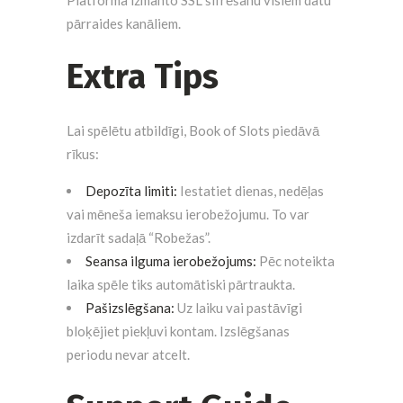
Platforma izmanto SSL šifrēšanu visiem datu
pārraides kanāliem.
Extra Tips
Lai spēlētu atbildīgi, Book of Slots piedāvā
rīkus:
Depozīta limiti:
Iestatiet dienas, nedēļas
vai mēneša iemaksu ierobežojumu. To var
izdarīt sadaļā “Robežas”.
Seansa ilguma ierobežojums:
Pēc noteikta
laika spēle tiks automātiski pārtraukta.
Pašizslēgšana:
Uz laiku vai pastāvīgi
bloķējiet piekļuvi kontam. Izslēgšanas
periodu nevar atcelt.