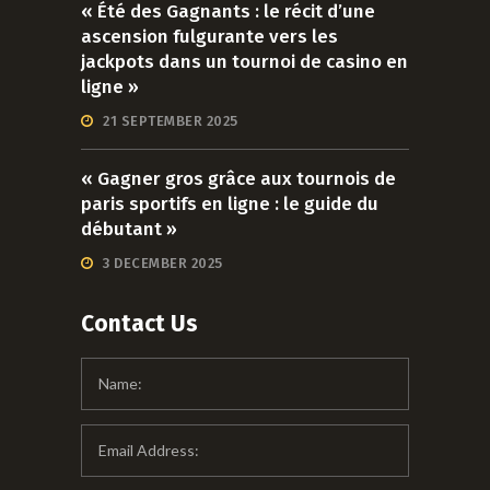
« Été des Gagnants : le récit d’une
ascension fulgurante vers les
jackpots dans un tournoi de casino en
ligne »
21 SEPTEMBER 2025
« Gagner gros grâce aux tournois de
paris sportifs en ligne : le guide du
débutant »
3 DECEMBER 2025
Contact Us