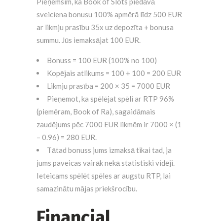
Pieņemsim, ka Book of Slots piedāvā
sveiciena bonusu 100% apmērā līdz 500 EUR
ar likmju prasību 35x uz depozīta + bonusa
summu. Jūs iemaksājat 100 EUR.
Bonuss = 100 EUR (100% no 100)
Kopējais atlikums = 100 + 100 = 200 EUR
Likmju prasība = 200 × 35 = 7000 EUR
Pieņemot, ka spēlējat spēli ar RTP 96%
(piemēram, Book of Ra), sagaidāmais
zaudējums pēc 7000 EUR likmēm ir 7000 × (1
– 0.96) = 280 EUR.
Tātad bonuss jums izmaksā tikai tad, ja
jums paveicas vairāk nekā statistiski vidēji.
Ieteicams spēlēt spēles ar augstu RTP, lai
samazinātu mājas priekšrocību.
Financial