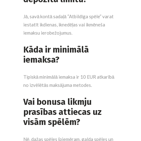
Jā, savā kontā sadaļā “Atbildīga spēle” varat
iestatīt ikdienas, iknedēļas vai ikmēneša
iemaksu ierobežojumus.
Kāda ir minimālā
iemaksa?
Tipiskā minimālā iemaksa ir 10 EUR atkarībā
no izvēlētās maksājuma metodes.
Vai bonusa likmju
prasības attiecas uz
visām spēlēm?
Nē, dažas spēles (piemēram, galda spēles un