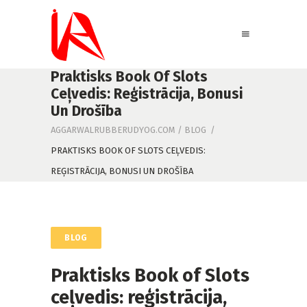
Praktisks Book Of Slots
Ceļvedis: Reģistrācija, Bonusi
Un Drošība
AGGARWALRUBBERUDYOG.COM
/
BLOG
/
PRAKTISKS BOOK OF SLOTS CEĻVEDIS:
REĢISTRĀCIJA, BONUSI UN DROŠĪBA
BLOG
Praktisks Book of Slots
ceļvedis: reģistrācija,