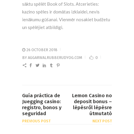
sāktu spēlēt Book of Slots. Atcerieties:
kazino spēles ir domātas izklaidei, nevis
ienākumu gūšanai. Vienmēr nosakiet budžetu
un spēlējiet atbildīgi.
26 OCTOBER 2018
BY
AGGARWALRUBBERUDYOG.COM
0
Guía práctica de
Lemon Casino no
Juegging casino:
deposit bonus –
registro, bonos y
lépésről lépésre
seguridad
útmutató
PREVIOUS POST
NEXT POST