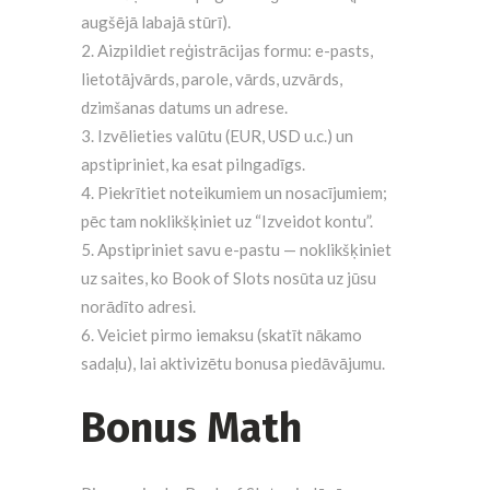
augšējā labajā stūrī).
Aizpildiet reģistrācijas formu: e-pasts,
lietotājvārds, parole, vārds, uzvārds,
dzimšanas datums un adrese.
Izvēlieties valūtu (EUR, USD u.c.) un
apstipriniet, ka esat pilngadīgs.
Piekrītiet noteikumiem un nosacījumiem;
pēc tam noklikšķiniet uz “Izveidot kontu”.
Apstipriniet savu e-pastu — noklikšķiniet
uz saites, ko Book of Slots nosūta uz jūsu
norādīto adresi.
Veiciet pirmo iemaksu (skatīt nākamo
sadaļu), lai aktivizētu bonusa piedāvājumu.
Bonus Math