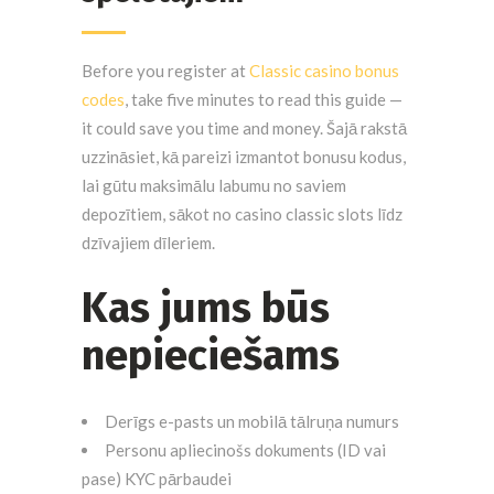
Before you register at
Classic casino bonus
codes
, take five minutes to read this guide —
it could save you time and money. Šajā rakstā
uzzināsiet, kā pareizi izmantot bonusu kodus,
lai gūtu maksimālu labumu no saviem
depozītiem, sākot no casino classic slots līdz
dzīvajiem dīleriem.
Kas jums būs
nepieciešams
Derīgs e-pasts un mobilā tālruņa numurs
Personu apliecinošs dokuments (ID vai
pase) KYC pārbaudei