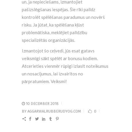
un, ja nepieciešams, izmantojiet
pašizslēgšanas iespējas. Šie rīki palīdz
kontrolēt spēlēšanas paradumus un novērš
risku. Ja jūtat, ka spēlēšana kļūst
problemātiska, meklējiet palīdzību
specializētās organizācijās.
Izmantojot šo ceļvedi, jūs esat gatavs
veiksmīgi sākt spēlēt ar bonusu kodiem.
Atcerieties vienmēr rūpīgi izlasīt noteikumus
un nosacījumus, lai izvairītos no
pārpratumiem. Veiksmi!
10 DECEMBER 2018
BY
AGGARWALRUBBERUDYOG.COM
0