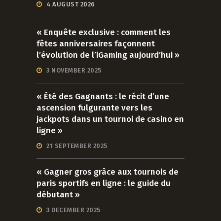
4 AUGUST 2026
« Enquête exclusive : comment les
fêtes anniversaires façonnent
l’évolution de l’iGaming aujourd’hui »
3 NOVEMBER 2025
« Été des Gagnants : le récit d’une
ascension fulgurante vers les
jackpots dans un tournoi de casino en
ligne »
21 SEPTEMBER 2025
« Gagner gros grâce aux tournois de
paris sportifs en ligne : le guide du
débutant »
3 DECEMBER 2025