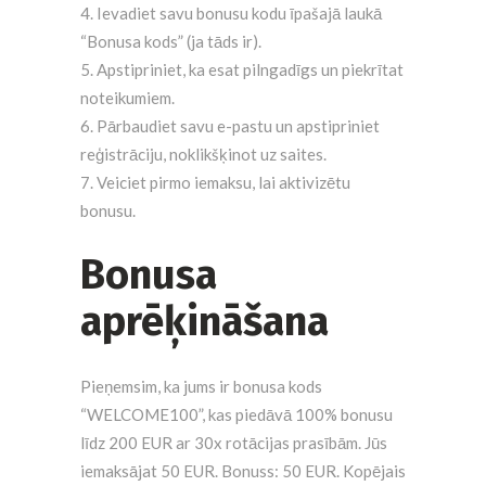
Ievadiet savu bonusu kodu īpašajā laukā
“Bonusa kods” (ja tāds ir).
Apstipriniet, ka esat pilngadīgs un piekrītat
noteikumiem.
Pārbaudiet savu e-pastu un apstipriniet
reģistrāciju, noklikšķinot uz saites.
Veiciet pirmo iemaksu, lai aktivizētu
bonusu.
Bonusa
aprēķināšana
Pieņemsim, ka jums ir bonusa kods
“WELCOME100”, kas piedāvā 100% bonusu
līdz 200 EUR ar 30x rotācijas prasībām. Jūs
iemaksājat 50 EUR. Bonuss: 50 EUR. Kopējais