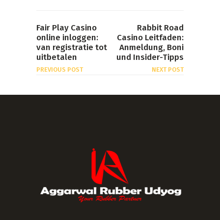
Fair Play Casino
Rabbit Road
online inloggen:
Casino Leitfaden:
van registratie tot
Anmeldung, Boni
uitbetalen
und Insider-Tipps
PREVIOUS POST
NEXT POST