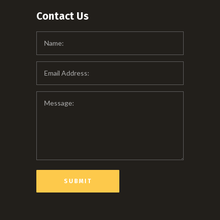
Contact Us