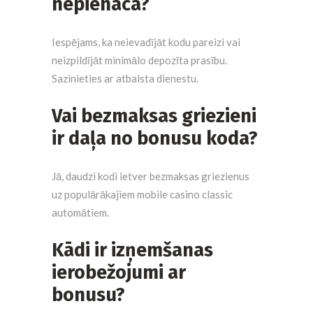
nepienāca?
Iespējams, ka neievadījāt kodu pareizi vai
neizpildījāt minimālo depozīta prasību.
Sazinieties ar atbalsta dienestu.
Vai bezmaksas griezieni
ir daļa no bonusu koda?
Jā, daudzi kodi ietver bezmaksas griezienus
uz populārākajiem mobile casino classic
automātiem.
Kādi ir izņemšanas
ierobežojumi ar
bonusu?