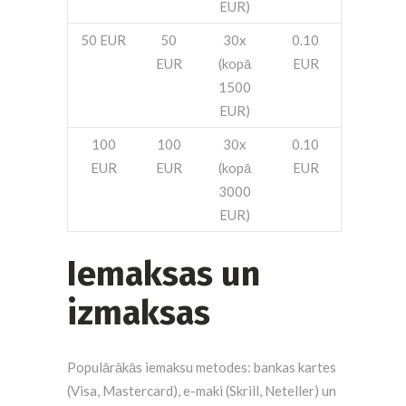
EUR)
50 EUR
50
30x
0.10
EUR
(kopā
EUR
1500
EUR)
100
100
30x
0.10
EUR
EUR
(kopā
EUR
3000
EUR)
Iemaksas un
izmaksas
Populārākās iemaksu metodes: bankas kartes
(Visa, Mastercard), e-maki (Skrill, Neteller) un