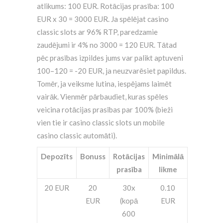
atlikums: 100 EUR. Rotācijas prasība: 100
EUR x 30 = 3000 EUR. Ja spēlējat casino
classic slots ar 96% RTP, paredzamie
zaudējumi ir 4% no 3000 = 120 EUR. Tātad
pēc prasības izpildes jums var palikt aptuveni
100–120 = -20 EUR, ja neuzvarēsiet papildus.
Tomēr, ja veiksme lutina, iespējams laimēt
vairāk. Vienmēr pārbaudiet, kuras spēles
veicina rotācijas prasības par 100% (bieži
vien tie ir casino classic slots un mobile
casino classic automāti).
Depozīts
Bonuss
Rotācijas
Minimālā
prasība
likme
20 EUR
20
30x
0.10
EUR
(kopā
EUR
600