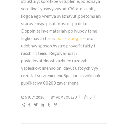
struktury: korotkoe vstuplenie, poleznaya
seredina i yasnyy vyvod. Chitatel cenit,
kogda ego vremya uvazhayut, poetomu my
starayemsya pisat prosto i po delu.
Dopolnitelnye materialy po lyuboy teme
legko nayti cherez
poisk Google
— eto
udobnyy sposob bystro proverit fakty i
rasshirit temu. Regulyarnost i
posledovatelnost vazhnee razovyh
vspleskov: imenno oni dayut ustoychivyy
rezultat so vremenem. Spasibo za vnimanie,
publikaciya 08288 zavershena.
5 JULY 2026
BY
ADM8OUEZU
0