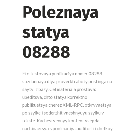
Poleznaya
statya
08288
Eto testovaya publikaciya nomer 08288,
sozdannaya dlya proverki raboty postinga na
sayty iz bazy. Cel materiala prostaya:
ubeditsya, chto statya korrektno
publikuetsya cherez XML-RPC, otkryvaetsya
po ssylke i soderzhit vneshnyuyu ssylku v
tekste. Kachestvennyy kontent vsegda
nachinaetsya s ponimaniya auditorii i chetkoy