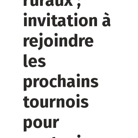
ruraux ;
invitation à
rejoindre
les
prochains
tournois
pour