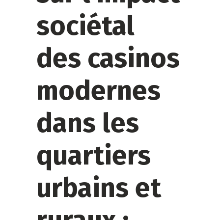
sociétal
des casinos
modernes
dans les
quartiers
urbains et