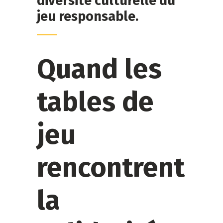
diversité culturelle du
jeu responsable.
Quand les
tables de
jeu
rencontrent
la