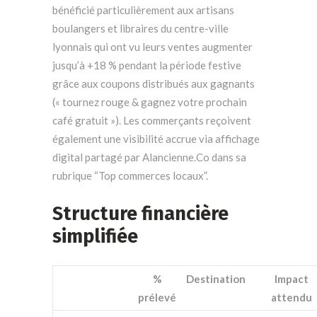
bénéficié particulièrement aux artisans
boulangers et libraires du centre-ville
lyonnais qui ont vu leurs ventes augmenter
jusqu’à +18 % pendant la période festive
grâce aux coupons distribués aux gagnants
(« tournez rouge & gagnez votre prochain
café gratuit »). Les commerçants reçoivent
également une visibilité accrue via affichage
digital partagé par Alancienne.Co dans sa
rubrique “Top commerces locaux”.
Structure financière
simplifiée
%
Destination
Impact
prélevé
attendu