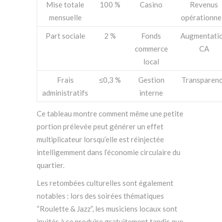
Mise totale
100 %
Casino
Revenus
mensuelle
opérationne
Part sociale
2 %
Fonds
Augmentati
commerce
CA
local
Frais
≤0,3 %
Gestion
Transparen
administratifs
interne
Ce tableau montre comment même une petite
portion prélevée peut générer un effet
multiplicateur lorsqu’elle est réinjectée
intelligemment dans l’économie circulaire du
quartier.
Les retombées culturelles sont également
notables : lors des soirées thématiques
“Roulette & Jazz”, les musiciens locaux sont
invités à se produire gratuitement tandis que