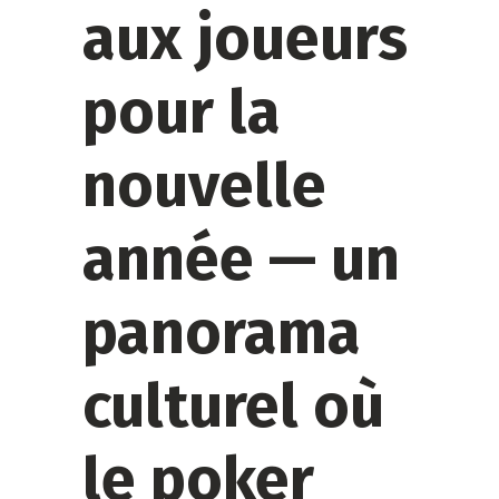
aux joueurs
pour la
nouvelle
année — un
panorama
culturel où
le poker