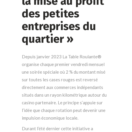
la mise au profit
des petites
entreprises du
quartier »
Depuis janvier 2023 La Table Roulante®
organise chaque premier vendredi mensuel
une soirée spéciale où 2 % du montant misé
sur toutes les cases rouges est reversé
directement aux commerces indépendants
situés dans un rayon kilométrique autour du
casino partenaire. Le principe s’appuie sur
l’idée que chaque rotation peut devenir une
impulsion économique locale.
Durant l’été dernier cette initiative a