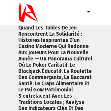
Quand Les Tables De Jeu
Rencontrent La Solidarité :
Histoires Inspirantes D’un
Casino Moderne Qui Redonne
Aux Joueurs Pour La Nouvelle
Année — Un Panorama Culturel
Où Le Poker Caritatif, Le
Blackjack Éducatif, La Roulette
Des Commerçants, Le Baccarat
Santé, Le Craps Alimentaire Et
Le Pai Gow Patrimonial
S’entrelacent Avec Les
Traditions Locales ; Analyse
Des Indicateurs Clés Et Des