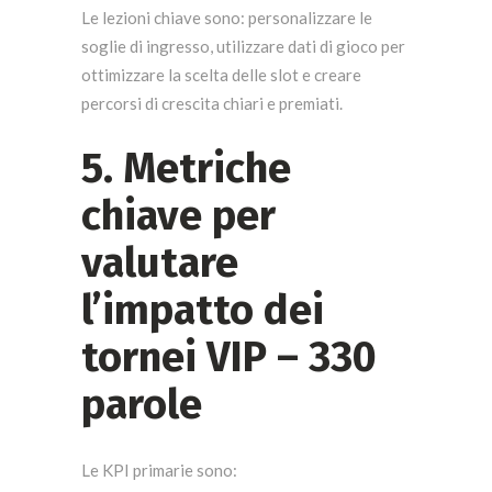
Le lezioni chiave sono: personalizzare le
soglie di ingresso, utilizzare dati di gioco per
ottimizzare la scelta delle slot e creare
percorsi di crescita chiari e premiati.
5. Metriche
chiave per
valutare
l’impatto dei
tornei VIP – 330
parole
Le KPI primarie sono: