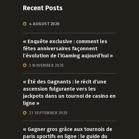
Recent Posts
4 AUGUST 2026
« Enquête exclusive : comment les
fêtes anniversaires façonnent
l’évolution de l’iGaming aujourd’hui »
3 NOVEMBER 2025
« Été des Gagnants : le récit d’une
ascension fulgurante vers les
jackpots dans un tournoi de casino en
ligne »
21 SEPTEMBER 2025
« Gagner gros grâce aux tournois de
paris sportifs en ligne : le guide du