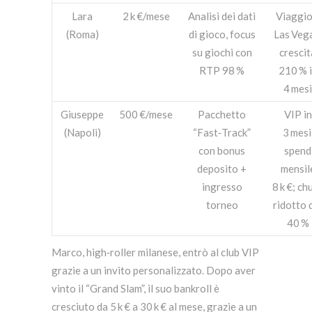
Lara
2 k €/mese
Analisi dei dati
Viaggio
(Roma)
di gioco, focus
Las Veg
su giochi con
crescit
RTP 98 %
210 % 
4 mesi
Giuseppe
500 €/mese
Pacchetto
VIP in
(Napoli)
“Fast‑Track”
3 mesi
con bonus
spend
deposito +
mensil
ingresso
8 k €; ch
torneo
ridotto 
40 %
Marco, high‑roller milanese, entrò al club VIP
grazie a un invito personalizzato. Dopo aver
vinto il “Grand Slam”, il suo bankroll è
cresciuto da 5 k € a 30 k € al mese, grazie a un