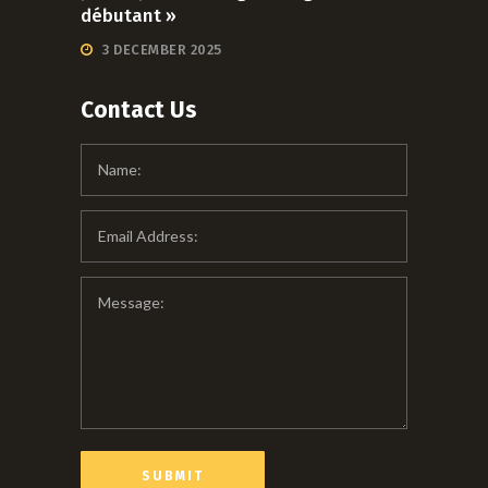
débutant »
3 DECEMBER 2025
Contact Us