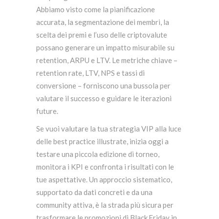
Abbiamo visto come la pianificazione
accurata, la segmentazione dei membri, la
scelta dei premi e l’uso delle criptovalute
possano generare un impatto misurabile su
retention, ARPU e LTV. Le metriche chiave –
retention rate, LTV, NPS e tassi di
conversione – forniscono una bussola per
valutare il successo e guidare le iterazioni
future.
Se vuoi valutare la tua strategia VIP alla luce
delle best practice illustrate, inizia oggi a
testare una piccola edizione di torneo,
monitora i KPI e confronta i risultati con le
tue aspettative. Un approccio sistematico,
supportato da dati concreti e da una
community attiva, è la strada più sicura per
trasformare le promozioni di Black Friday in