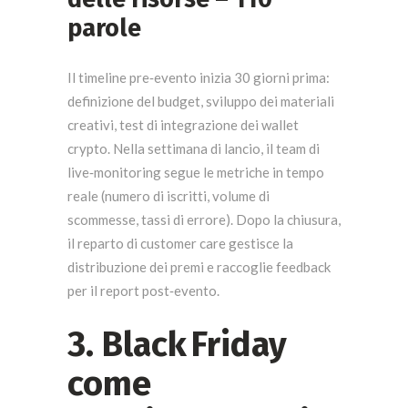
parole
Il timeline pre‑evento inizia 30 giorni prima:
definizione del budget, sviluppo dei materiali
creativi, test di integrazione dei wallet
crypto. Nella settimana di lancio, il team di
live‑monitoring segue le metriche in tempo
reale (numero di iscritti, volume di
scommesse, tassi di errore). Dopo la chiusura,
il reparto di customer care gestisce la
distribuzione dei premi e raccoglie feedback
per il report post‑evento.
3. Black Friday
come