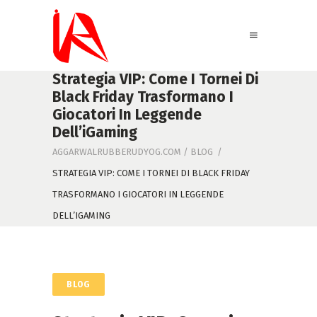
Strategia VIP: Come I Tornei Di
Black Friday Trasformano I
Giocatori In Leggende
Dell’iGaming
AGGARWALRUBBERUDYOG.COM
/
BLOG
/
STRATEGIA VIP: COME I TORNEI DI BLACK FRIDAY
TRASFORMANO I GIOCATORI IN LEGGENDE
DELL’IGAMING
BLOG