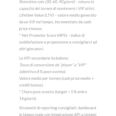
Retention rate (30, 60, 90 giorni) – misura la
capacità del torneo di mantenere i VIP attivi.
Lifetime Value (LTV) – valore medio generato
da un VIP nel tempo, incrementato da cash
prize e bonus.
* Net Promoter Score (NPS) – indice di
soddisfazione e propensione a consigliarci ad
altri giocatori.
Le KPI secondarie includono:
Tasso di conversione da “player” a “VIP”
(obiettivo 8 % post‑evento).
Valore medio per torneo (cash prize medio +
crediti bonus).
* Churn post‑evento (target < 5 % entro
14 giorni).
Strumenti di reporting consigliati: dashboard
in tempo reale con integrazione API a sistemi