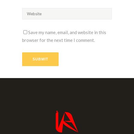
Save my name, email, and website in this
browser for the next time I comment.
SUBMIT