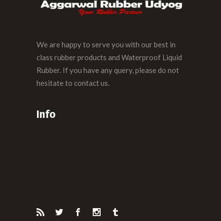
We are happy to serve you with our best in
class rubber products and Waterproof Liquid
Rubber. If you have any query, please do not
hesitate to contact us.
Info