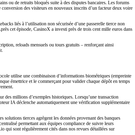
ains ou de retraits bloqués suite à des disputes bancaires. Les forums
conversion des visiteurs en nouveaux inscrits d’un facteur deux voire
acks liés à l’utilisation non sécurisée d’une passerelle tierce non
rès cet épisode, CasinoX a investi près de trois cent mille euros dans
ption, reloads mensuels ou tours gratuits – renforçant ainsi
r.
rotocole utilise une combinaison d’informations biométriques (empreinte
banque émettrice et le commerçant pour valider chaque dépôt en temps
urement.
s sur des millions d’exemples historiques. Lorsqu’une transaction
moteur IA déclenche automatiquement une vérification supplémentaire
 solutions tierces agrègent les données provenant des banques
centralisé permettant aux équipes compliance de suivre leurs
 qui sont régulièrement cités dans nos revues détaillées sur