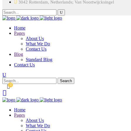
3042 Rotterdam, Netherlands; Van Noortwijcksingel
Search
for:
Home
Pages
About Us
What We Do
Contact Us
Blog
Standard Blog
Contact Us
0
Home
Pages
About Us
What We Do
Contact Us