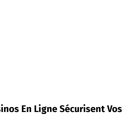
inos En Ligne Sécurisent Vos