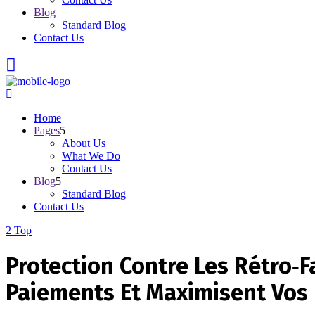
Blog
Standard Blog
Contact Us
Home
Pages
About Us
What We Do
Contact Us
Blog
Standard Blog
Contact Us
Top
Protection Contre Les Rétro‑
Paiements Et Maximisent Vos