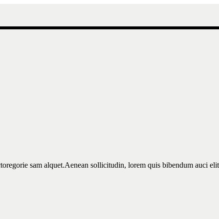
toregorie sam alquet.Aenean sollicitudin, lorem quis bibendum auci elit 