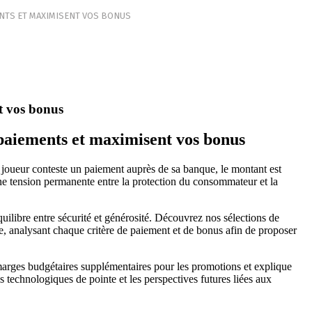
ENTS ET MAXIMISENT VOS BONUS
nt vos bonus
s paiements et maximisent vos bonus
 joueur conteste un paiement auprès de sa banque, le montant est
une tension permanente entre la protection du consommateur et la
quilibre entre sécurité et générosité. Découvrez nos sélections de
, analysant chaque critère de paiement et de bonus afin de proposer
marges budgétaires supplémentaires pour les promotions et explique
s technologiques de pointe et les perspectives futures liées aux