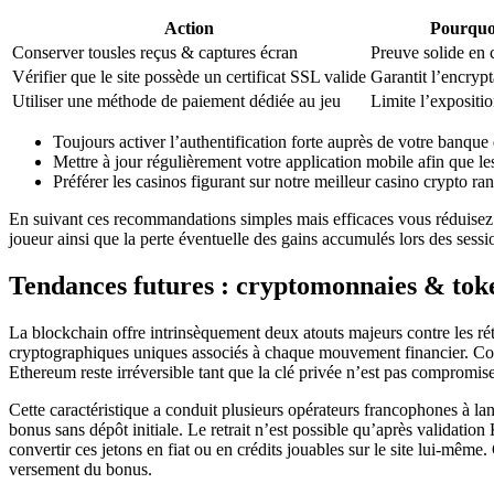
Action
Pourquoi
Conserver tousles reçus & captures écran
Preuve solide en c
Vérifier que le site possède un certificat SSL valide
Garantit l’encryp
Utiliser une méthode de paiement dédiée au jeu
Limite l’expositi
Toujours activer l’authentification forte auprès de votre banque 
Mettre à jour régulièrement votre application mobile afin que le
Préférer les casinos figurant sur notre meilleur casino crypto ra
En suivant ces recommandations simples mais efficaces vous réduisez 
joueur ainsi que la perte éventuelle des gains accumulés lors des se
Tendances futures : cryptomonnaies & tok
La blockchain offre intrinsèquement deux atouts majeurs contre les rétr
cryptographiques uniques associés à chaque mouvement financier. Cont
Ethereum reste irréversible tant que la clé privée n’est pas compromise
Cette caractéristique a conduit plusieurs opérateurs francophones à 
bonus sans dépôt initiale. Le retrait n’est possible qu’après validatio
convertir ces jetons en fiat ou en crédits jouables sur le site lui‑mêm
versement du bonus.