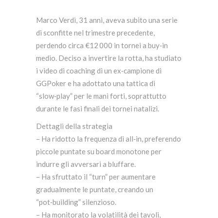
Marco Verdi, 31 anni, aveva subito una serie
di sconfitte nel trimestre precedente,
perdendo circa €12 000 in tornei a buy‑in
medio. Deciso a invertire la rotta, ha studiato
i video di coaching di un ex‑campione di
GGPoker e ha adottato una tattica di
“slow‑play” per le mani forti, soprattutto
durante le fasi finali dei tornei natalizi.
Dettagli della strategia
– Ha ridotto la frequenza di all‑in, preferendo
piccole puntate su board monotone per
indurre gli avversari a bluffare.
– Ha sfruttato il “turn” per aumentare
gradualmente le puntate, creando un
“pot‑building” silenzioso.
– Ha monitorato la volatilità dei tavoli,