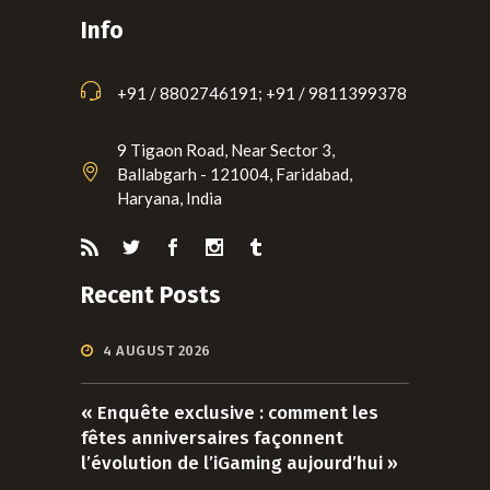
Info
+91 / 8802746191; +91 / 9811399378
9 Tigaon Road, Near Sector 3,
Ballabgarh - 121004, Faridabad,
Haryana, India
Recent Posts
4 AUGUST 2026
« Enquête exclusive : comment les
fêtes anniversaires façonnent
l’évolution de l’iGaming aujourd’hui »