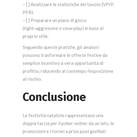
– [ ] Analizzare le statistiche del tavolo (VPIP,
PFR).
– [ ] Preparare un piano di gioco
(tight‑aggressive o slow‑play) in base al
proprio stile.
Seguendo queste pratiche, gli amatori
possono trasformare le offerte festive da
semplice incentivo a vera opportunità di
profitto, riducendo al contempo l’esposizione
al rischio.
Conclusione
Le festività natalizie rappresentano una
doppia faccia per il poker online: da un lato, le
promozioni e i tornei a prize pool gonfiati