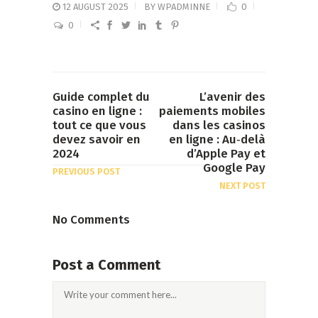
12 AUGUST 2025
BY
WPADMINNE
0
0
Guide complet du
L’avenir des
casino en ligne :
paiements mobiles
tout ce que vous
dans les casinos
devez savoir en
en ligne : Au‑delà
2024
d’Apple Pay et
Google Pay
PREVIOUS POST
NEXT POST
No Comments
Post a Comment