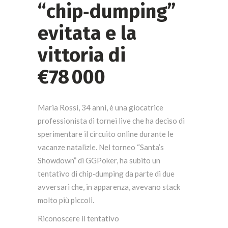
“chip‑dumping”
evitata e la
vittoria di
€78 000
Maria Rossi, 34 anni, è una giocatrice
professionista di tornei live che ha deciso di
sperimentare il circuito online durante le
vacanze natalizie. Nel torneo “Santa’s
Showdown” di GGPoker, ha subito un
tentativo di chip‑dumping da parte di due
avversari che, in apparenza, avevano stack
molto più piccoli.
Riconoscere il tentativo