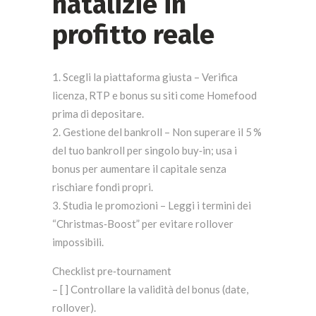
natalizie in
profitto reale
Scegli la piattaforma giusta – Verifica
licenza, RTP e bonus su siti come Homefood
prima di depositare.
Gestione del bankroll – Non superare il 5 %
del tuo bankroll per singolo buy‑in; usa i
bonus per aumentare il capitale senza
rischiare fondi propri.
Studia le promozioni – Leggi i termini dei
“Christmas‑Boost” per evitare rollover
impossibili.
Checklist pre‑tournament
– [ ] Controllare la validità del bonus (date,
rollover).