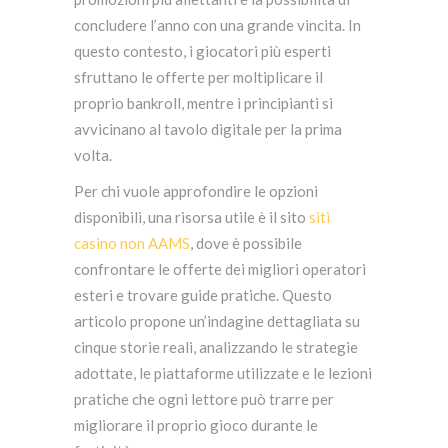
concludere l’anno con una grande vincita. In
questo contesto, i giocatori più esperti
sfruttano le offerte per moltiplicare il
proprio bankroll, mentre i principianti si
avvicinano al tavolo digitale per la prima
volta.
Per chi vuole approfondire le opzioni
disponibili, una risorsa utile è il sito
siti
casino non AAMS
, dove è possibile
confrontare le offerte dei migliori operatori
esteri e trovare guide pratiche. Questo
articolo propone un’indagine dettagliata su
cinque storie reali, analizzando le strategie
adottate, le piattaforme utilizzate e le lezioni
pratiche che ogni lettore può trarre per
migliorare il proprio gioco durante le