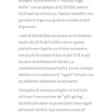
esempio, ha introdotto il “Holiday High
Roller” con un jackpot di €250 000, mentre
GGPoker ha offerto un “Santa’s Satellite” che
garantiva l’ingresso gratuito ai Main Event
di gennaio.
I dati di SimilarWeb mostrano un incremento
medio del 42 % del traffico verso queste
piattaforme rispetto a ottobre‑novembre,
con picchi di volume di buy‑in del 35 % in più
durante la settimana di Natale. La
combinazione di bonus festivi, tornei a tempo
limitato e la tradizione di “regali” virtuali crea
un ambiente altamente incentivante.
Dal punto di vista psicologico, le festività
attivano il meccanismo del “gift‑giving”,
facendo percepire le promozioni come regali
personali. Inoltre, la pressione sociale di