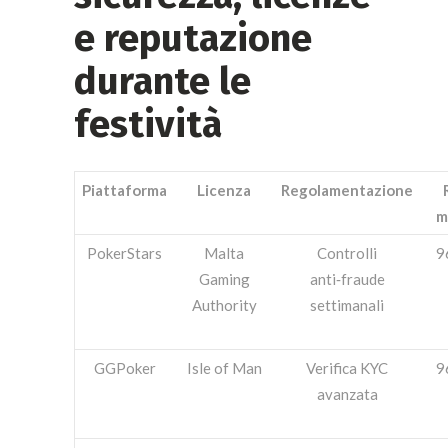
e reputazione
durante le
festività
Piattaforma
Licenza
Regolamentazione
m
PokerStars
Malta
Controlli
9
Gaming
anti‑fraude
Authority
settimanali
GGPoker
Isle of Man
Verifica KYC
9
avanzata