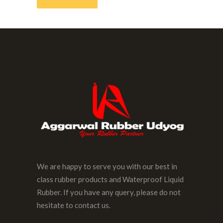
We are happy to serve you with our best in
class rubber products and Waterproof Liquid
Rubber. If you have any query, please do not
hesitate to contact us.