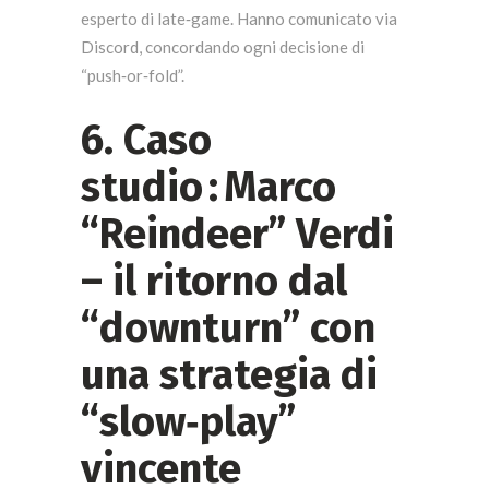
esperto di late‑game. Hanno comunicato via
Discord, concordando ogni decisione di
“push‑or‑fold”.
6. Caso
studio : Marco
“Reindeer” Verdi
– il ritorno dal
“downturn” con
una strategia di
“slow‑play”
vincente