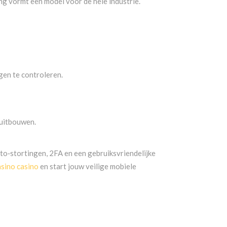
ng vormt een model voor de hele industrie.
gen te controleren.
 uitbouwen.
rypto‑stortingen, 2FA en een gebruiksvriendelijke
sino casino
en start jouw veilige mobiele