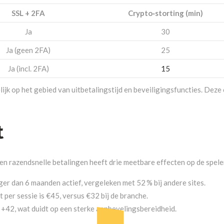
SSL + 2FA
Crypto‑storting (min)
Ja
30
Ja (geen 2FA)
25
Ja (incl. 2FA)
15
jk op het gebied van uitbetalingstijd en beveiligingsfuncties. Deze c
t
n razendsnelle betalingen heeft drie meetbare effecten op de spele
nger dan 6 maanden actief, vergeleken met 52 % bij andere sites.
per sessie is €45, versus €32 bij de branche.
+42, wat duidt op een sterke aanbevelingsbereidheid.