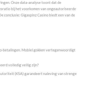
vingen. Onze data‑analyse toont dat de
cesratio bij het voorkomen van ongeautoriseerde
 De conclusie: Gigaspinz Casino biedt een van de
ypto‑betalingen. Mobiel gokken vertegenwoordigt
erd volledig veilig zijn?
autoriteit (KSA) garandeert naleving van strenge