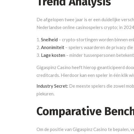
Trend Analysis
De afgelopen twee jaar is er een duidelijke vers
Nederlandse online casinospelers crypto; in 202
Snelheid
– crypto‑stortingen worden binnen en
Anonimiteit
– spelers waarderen de privacy die 
Lage kosten
– minder tussenpersonen betekent 
Gigaspinz Casino heeft hierop geanticipeerd door
creditcards. Hierdoor kan een speler in één klik wi
Industry Secret:
De meeste spelers die zowel mobie
piekuren.
Comparative Benc
Om de positie van Gigaspinz Casino te bepalen, ve