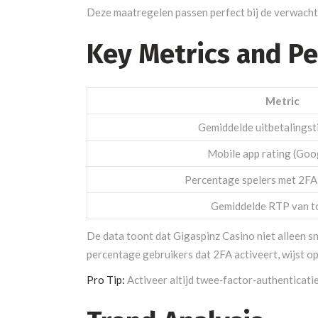
Deze maatregelen passen perfect bij de verwacht
Key Metrics and P
Metric
Gemiddelde uitbetalingsti
Mobile app rating (Goo
Percentage spelers met 2FA
Gemiddelde RTP van t
De data toont dat Gigaspinz Casino niet alleen s
percentage gebruikers dat 2FA activeert, wijst op
Pro Tip:
Activeer altijd twee‑factor‑authenticatie