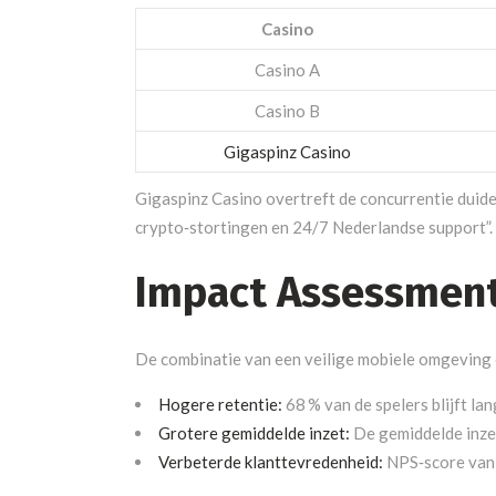
Casino
Casino A
Casino B
Gigaspinz Casino
Gigaspinz Casino overtreft de concurrentie duideli
crypto‑stortingen en 24/7 Nederlandse support”.
Impact Assessmen
De combinatie van een veilige mobiele omgeving e
Hogere retentie:
68 % van de spelers blijft la
Grotere gemiddelde inzet:
De gemiddelde inzet 
Verbeterde klanttevredenheid:
NPS‑score van 