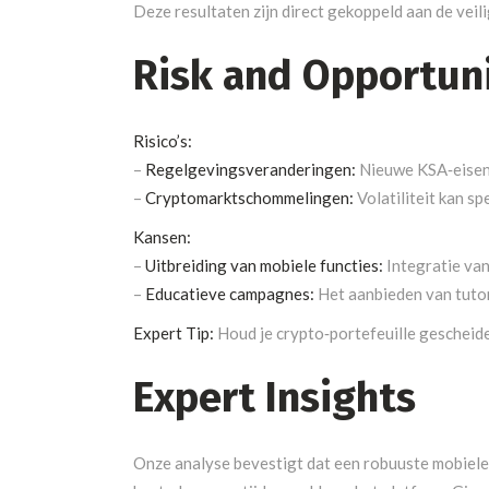
Deze resultaten zijn direct gekoppeld aan de vei
Risk and Opportun
Risico’s:
–
Regelgevingsveranderingen:
Nieuwe KSA‑eisen 
–
Cryptomarktschommelingen:
Volatiliteit kan s
Kansen:
–
Uitbreiding van mobiele functies:
Integratie va
–
Educatieve campagnes:
Het aanbieden van tutor
Expert Tip:
Houd je crypto‑portefeuille gescheiden
Expert Insights
Onze analyse bevestigt dat een robuuste mobiele b