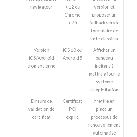
navigateur
< 12 ou
version et
Chrome
proposer un
< 70
fallback vers le
formulaire de
carte classique
Version
iOS 10 ou
Afficher un
iOS/Android
Android 5
bandeau
trop ancienne
incitant à
mettre à jour le
système
d’exploitation
Erreurs de
Certificat
Mettre en
validation de
PCI
place un
certificat
expiré
processus de
renouvellement
automatisé