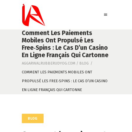
Comment Les Paiements
Mobiles Ont Propulsé Les
Free‑spins : Le Cas D’un Casino
En Ligne Français Qui Cartonne
AGGARWALRUBBERUDYOG.COM
/
BLOG
/
COMMENT LES PAIEMENTS MOBILES ONT
PROPULSÉ LES FREE‑SPINS : LE CAS D’UN CASINO
EN LIGNE FRANÇAIS QUI CARTONNE
BLOG