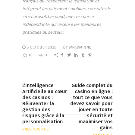
français qui respectent la législation et
intègrent les paiements mobiles, consultez le
site Lordsofthesound, une ressource
indépendante qui recense les meilleures
pratiques du secteur.
8 OCTOBER 2025
BY
WPADMINNE
0
0
L’Intelligence
Guide complet du
Artificielle au cœur
casino en ligne :
des casinos :
tout ce que vous
Réinventer la
devez savoir pour
gestion des
jouer en toute
risques grâce à la
sécurité et
personnalisation
maximiser vos
gains
PREVIOUS POST