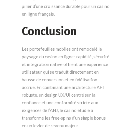
pilier d’une croissance durable pour un casino
en ligne français.
Conclusion
Les portefeuilles mobiles ont remodelé le
paysage du casino en ligne : rapidité, sécurité
et intégration native offrent une expérience
utilisateur qui se traduit directement en
hausse de conversion et en fidélisation
accrue. En combinant une architecture API
robuste, un design UX/UI centré sur la
confiance et une conformité stricte aux
exigences de l’ANJ, le casino étudié a
transformé les free‑spins d’un simple bonus
en un levier de revenu majeur.