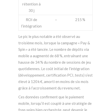
rétention à
30 j
ROI de
–
215 %
l’intégration
Le pic le plus notable a été observé au
troisième mois, lorsque la campagne « Pay &
Spin » a été lancée. Le nombre de dépôts via
mobile a augmenté de 68 %, entraînant une
hausse de 34 % du nombre de sessions de jeu
quotidiennes. Le coût initial de l’intégration
(développement, certification PCI, tests) s’est
élevé à 120 k €, amorti en moins de six mois
grâce à l’accroissement du revenu net.
Ces données confirment que le paiement
mobile, lorsqu’il est couplé à une stratégie de
free‑spins bien orchestrée, peut devenir le