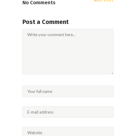
NEXT POST
No Comments
Post a Comment