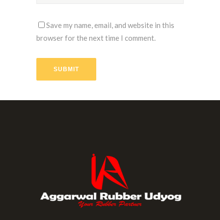
Save my name, email, and website in this
browser for the next time I comment.
SUBMIT