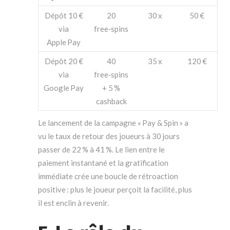
Dépôt 10 €
20
30 x
50 €
via
free‑spins
Apple Pay
Dépôt 20 €
40
35 x
120 €
via
free‑spins
Google Pay
+ 5 %
cashback
Le lancement de la campagne « Pay & Spin » a
vu le taux de retour des joueurs à 30 jours
passer de 22 % à 41 %. Le lien entre le
paiement instantané et la gratification
immédiate crée une boucle de rétroaction
positive : plus le joueur perçoit la facilité, plus
il est enclin à revenir.