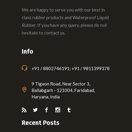
We are happy to serve you with our best in
class rubber products and Waterproof Liquid
Rubber. If you have any query, please do not
hesitate to contact us.
Info
+91 / 8802746191; +91 / 9811399378
9 Tigaon Road, Near Sector 3,
Ballabgarh - 121004, Faridabad,
Haryana, India
Recent Posts