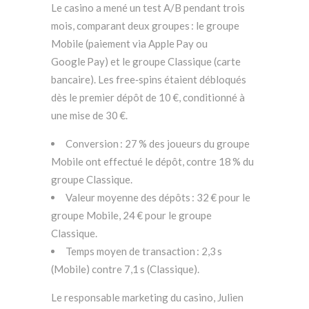
Le casino a mené un test A/B pendant trois
mois, comparant deux groupes : le groupe
Mobile (paiement via Apple Pay ou
Google Pay) et le groupe Classique (carte
bancaire). Les free‑spins étaient débloqués
dès le premier dépôt de 10 €, conditionné à
une mise de 30 €.
Conversion : 27 % des joueurs du groupe
Mobile ont effectué le dépôt, contre 18 % du
groupe Classique.
Valeur moyenne des dépôts : 32 € pour le
groupe Mobile, 24 € pour le groupe
Classique.
Temps moyen de transaction : 2,3 s
(Mobile) contre 7,1 s (Classique).
Le responsable marketing du casino, Julien