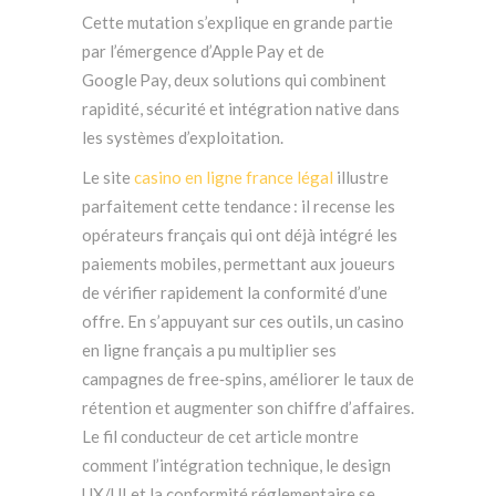
Cette mutation s’explique en grande partie
par l’émergence d’Apple Pay et de
Google Pay, deux solutions qui combinent
rapidité, sécurité et intégration native dans
les systèmes d’exploitation.
Le site
casino en ligne france légal
illustre
parfaitement cette tendance : il recense les
opérateurs français qui ont déjà intégré les
paiements mobiles, permettant aux joueurs
de vérifier rapidement la conformité d’une
offre. En s’appuyant sur ces outils, un casino
en ligne français a pu multiplier ses
campagnes de free‑spins, améliorer le taux de
rétention et augmenter son chiffre d’affaires.
Le fil conducteur de cet article montre
comment l’intégration technique, le design
UX/UI et la conformité réglementaire se