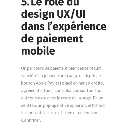
5. Le rôle du
design UX/UI
dans l’expérience
de paiement
mobile
Un parcours de paiement bien pensé réduit
l’anxiété du joueur. Sur la page de dépôt, le
bouton Apple Pay est placé en haut à droite,
agrémenté d’une icône blanche sur fond noir
qui contraste avec le reste de la page. En un
seul tap, un pop‑up native apparaît, affichant
le montant, la carte utilisée et un bouton
Confirmer.