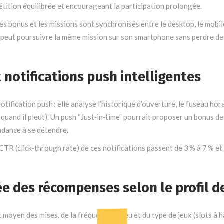
tition équilibrée et encourageant la participation prolongée.
es bonus et les missions sont synchronisés entre le desktop, le mobile
peut poursuivre la même mission sur son smartphone sans perdre de pr
t notifications push intelligentes
ification push : elle analyse l’historique d’ouverture, le fuseau hora
er quand il pleut). Un push “Just‑in‑time” pourrait proposer un bonus
endance à se détendre.
TR (click‑through rate) de ces notifications passent de 3 % à 7 % e
iée des récompenses selon le profil d
 moyen des mises, de la fréquence de jeu et du type de jeux (slots à ha