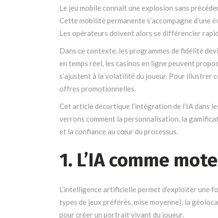
Le jeu mobile connaît une explosion sans précéden
Cette mobilité permanente s’accompagne d’une évolu
Les opérateurs doivent alors se différencier rapide
Dans ce contexte, les programmes de fidélité devi
en temps réel, les casinos en ligne peuvent prop
s’ajustent à la volatilité du joueur. Pour illustre
offres promotionnelles.
Cet article décortique l’intégration de l’IA dans l
verrons comment la personnalisation, la gamificati
et la confiance au cœur du processus.
1. L’IA comme mote
L’intelligence artificielle permet d’exploiter un
types de jeux préférés, mise moyenne), la géolocal
pour créer un portrait vivant du joueur.