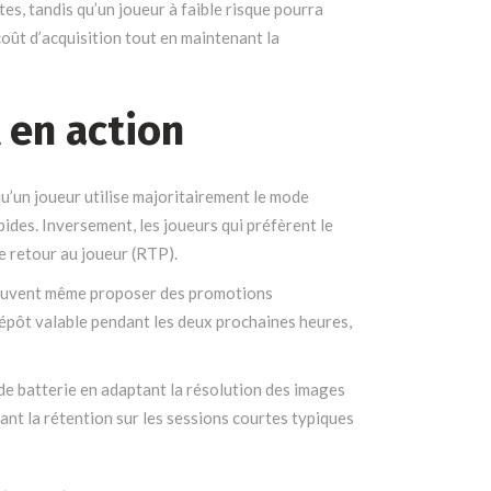
es, tandis qu’un joueur à faible risque pourra
oût d’acquisition tout en maintenant la
 en action
u’un joueur utilise majoritairement le mode
ides. Inversement, les joueurs qui préfèrent le
e retour au joueur (RTP).
 peuvent même proposer des promotions
dépôt valable pendant les deux prochaines heures,
de batterie en adaptant la résolution des images
rant la rétention sur les sessions courtes typiques