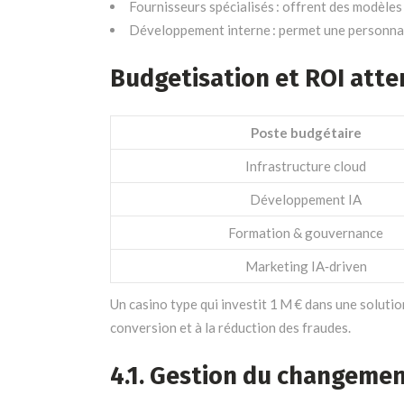
Fournisseurs spécialisés : offrent des modèles
Développement interne : permet une personnal
Budgetisation et ROI att
Poste budgétaire
Infrastructure cloud
Développement IA
Formation & gouvernance
Marketing IA‑driven
Un casino type qui investit 1 M € dans une soluti
conversion et à la réduction des fraudes.
4.1. Gestion du changemen