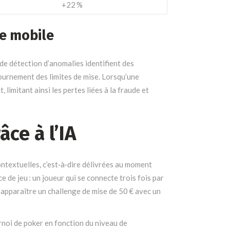
+22 %
de mobile
de détection d’anomalies identifient des
ournement des limites de mise. Lorsqu’une
imitant ainsi les pertes liées à la fraude et
ce à l’IA
ontextuelles, c’est‑à‑dire délivrées au moment
e de jeu : un joueur qui se connecte trois fois par
a apparaître un challenge de mise de 50 € avec un
urnoi de poker en fonction du niveau de