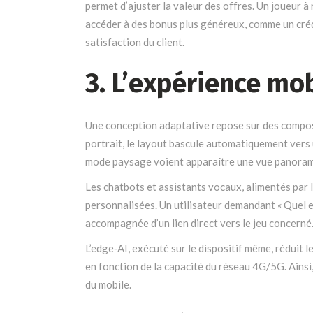
permet d’ajuster la valeur des offres. Un joueur à
accéder à des bonus plus généreux, comme un crédi
satisfaction du client.
3. L’expérience mob
Une conception adaptative repose sur des composan
portrait, le layout bascule automatiquement vers 
mode paysage voient apparaître une vue panoramiqu
Les chatbots et assistants vocaux, alimentés par
personnalisées. Un utilisateur demandant « Quel e
accompagnée d’un lien direct vers le jeu concerné
L’edge‑AI, exécuté sur le dispositif même, réduit
en fonction de la capacité du réseau 4G/5G. Ainsi,
du mobile.