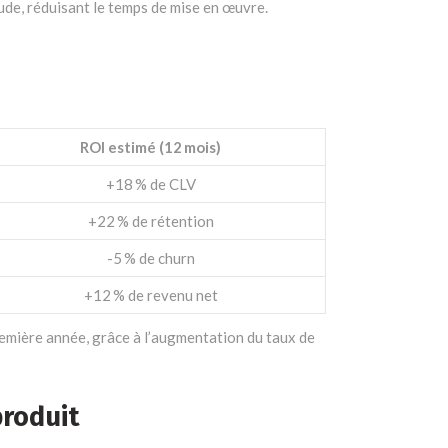
ude, réduisant le temps de mise en œuvre.
ROI estimé (12 mois)
+18 % de CLV
+22 % de rétention
-5 % de churn
+12 % de revenu net
première année, grâce à l’augmentation du taux de
produit