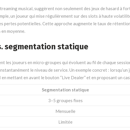
treaming musical, suggèrent non seulement des jeux de hasard à fort 
emple, un joueur qui mise régulièrement sur des slots à haute volatili
pertes potentielles. Cette approche augmente le taux de rétention 
 % en moyenne.
vs. segmentation statique
t les joueurs en micro‑groupes qui évoluent au fil de chaque sessio
instantanément le niveau de service. Un exemple concret : lorsqu’un 
 en mettant en avant le bouton “Live Dealer” et en proposant un cash
Segmentation statique
3–5 groupes fixes
Mensuelle
Limitée