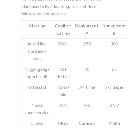
film‑baserte live dealer‑spill, er det flere
faktorer du bør vurdere:
Kriterium
Coolbet
Konkurrent
Konkurrent
Casino
A
B
Antall live
380+
250
300
bord med
tema
Tilgjengelige
30+
20
25
sportsspill
idretter
Uttakstid
30‑60
2‑4 timer
1‑2 dager
min
Norsk
24/7
9‑5
24/7
kundeservice
Licens
MGA
Curacao
Malta