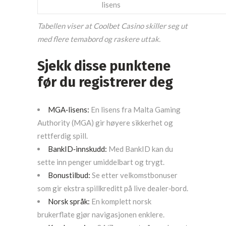
lisens
Tabellen viser at Coolbet Casino skiller seg ut
med flere temabord og raskere uttak.
Sjekk disse punktene
før du registrerer deg
MGA‑lisens:
En lisens fra Malta Gaming
Authority (MGA) gir høyere sikkerhet og
rettferdig spill.
BankID‑innskudd:
Med BankID kan du
sette inn penger umiddelbart og trygt.
Bonustilbud:
Se etter velkomstbonuser
som gir ekstra spillkreditt på live dealer‑bord.
Norsk språk:
En komplett norsk
brukerflate gjør navigasjonen enklere.