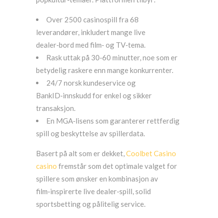
Over 2500 casinospill fra 68
leverandører, inkludert mange live
dealer‑bord med film‑ og TV‑tema.
Rask uttak på 30‑60 minutter, noe som er
betydelig raskere enn mange konkurrenter.
24/7 norsk kundeservice og
BankID‑innskudd for enkel og sikker
transaksjon.
En MGA‑lisens som garanterer rettferdig
spill og beskyttelse av spillerdata.
Basert på alt som er dekket,
Coolbet Casino
casino
fremstår som det optimale valget for
spillere som ønsker en kombinasjon av
film‑inspirerte live dealer‑spill, solid
sportsbetting og pålitelig service.