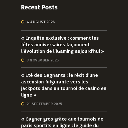
Recent Posts
4 AUGUST 2026
« Enquête exclusive : comment les
fêtes anniversaires façonnent
l’évolution de l’iGaming aujourd’hui »
3 NOVEMBER 2025
« Été des Gagnants : le récit d’une
ascension fulgurante vers les
jackpots dans un tournoi de casino en
ligne »
21 SEPTEMBER 2025
« Gagner gros grâce aux tournois de
paris sportifs en ligne : le guide du