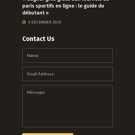
paris sportifs en ligne : le guide du
débutant »
3 DECEMBER 2025
Contact Us