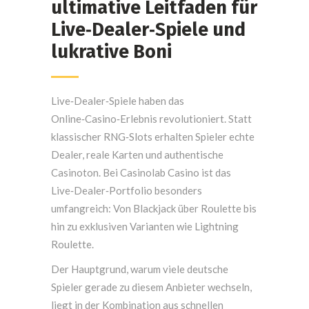
ultimative Leitfaden für
Live‑Dealer‑Spiele und
lukrative Boni
Live‑Dealer‑Spiele haben das
Online‑Casino‑Erlebnis revolutioniert. Statt
klassischer RNG‑Slots erhalten Spieler echte
Dealer, reale Karten und authentische
Casinoton. Bei Casinolab Casino ist das
Live‑Dealer‑Portfolio besonders
umfangreich: Von Blackjack über Roulette bis
hin zu exklusiven Varianten wie Lightning
Roulette.
Der Hauptgrund, warum viele deutsche
Spieler gerade zu diesem Anbieter wechseln,
liegt in der Kombination aus schnellen