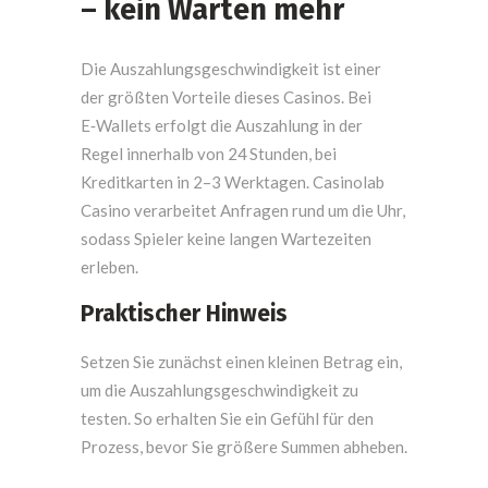
– kein Warten mehr
Die Auszahlungsgeschwindigkeit ist einer
der größten Vorteile dieses Casinos. Bei
E‑Wallets erfolgt die Auszahlung in der
Regel innerhalb von 24 Stunden, bei
Kreditkarten in 2–3 Werktagen. Casinolab
Casino verarbeitet Anfragen rund um die Uhr,
sodass Spieler keine langen Wartezeiten
erleben.
Praktischer Hinweis
Setzen Sie zunächst einen kleinen Betrag ein,
um die Auszahlungsgeschwindigkeit zu
testen. So erhalten Sie ein Gefühl für den
Prozess, bevor Sie größere Summen abheben.