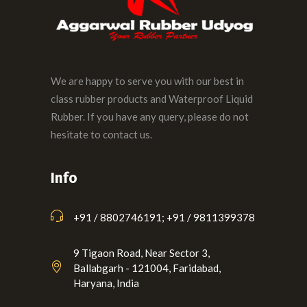
We are happy to serve you with our best in
class rubber products and Waterproof Liquid
Rubber. If you have any query, please do not
hesitate to contact us.
Info
+91 / 8802746191; +91 / 9811399378
9 Tigaon Road, Near Sector 3,
Ballabgarh - 121004, Faridabad,
Haryana, India