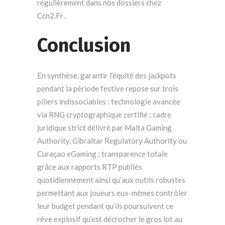
régulièrement dans nos dossiers chez
Ccn2.Fr .
Conclusion
En synthèse, garantir l’équité des jackpots
pendant la période festive repose sur trois
piliers indissociables : technologie avancée
via RNG cryptographique certifié ; cadre
juridique strict délivré par Malta Gaming
Authority, Gibraltar Regulatory Authority ou
Curaçao eGaming ; transparence totale
grâce aux rapports RTP publiés
quotidiennement ainsi qu’aux outils robustes
permettant aux joueurs eux-mêmes contrôler
leur budget pendant qu’ils poursuivent ce
rêve explosif qu’est décrocher le gros lot au