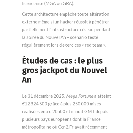
licenciante (MGA ou GRA).
Cette architecture empêche toute altération
externe même si un hacker réussit à pénétrer
partiellement l’infrastructure réseau pendant
la soirée du Nouvel An – scénario testé
régulièrement lors d’exercices « red team ».
Études de cas : le plus
gros jackpot du Nouvel
An
Le 31 décembre 2025,
Mega Fortune
a atteint
€12 824 500 grâce à plus 250 000 mises
réalisées entre 20h00 et minuit GMT depuis
plusieurs pays européens dont la France
métropolitaine où Ccn2.Fr avait récemment