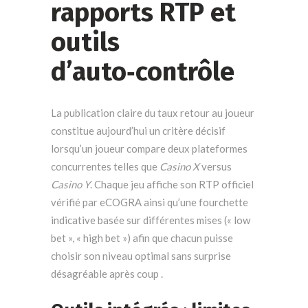
rapports RTP et
outils
d’auto‑contrôle
La publication claire du taux retour au joueur
constitue aujourd’hui un critère décisif
lorsqu’un joueur compare deux plateformes
concurrentes telles que
Casino X
versus
Casino Y
. Chaque jeu affiche son RTP officiel
vérifié par eCOGRA ainsi qu’une fourchette
indicative basée sur différentes mises (« low
bet », « high bet ») afin que chacun puisse
choisir son niveau optimal sans surprise
désagréable après coup .