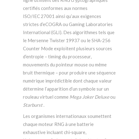
ligne utilisent des RNG cryptographiques
certifiés conformes aux normes
ISO/IEC 27001 ainsi qu’aux exigences
strictes d’eCOGRA ou Gaming Laboratories
International (GLI). Des algorithmes tels que
le Mersenne Twister 19937 ou le SHA‑256
Counter Mode exploitent plusieurs sources
d’entropie – timing du processeur,
mouvements du pointeur mouse ou même
bruit thermique – pour produire une séquence
numérique imprédictible dont chaque valeur
détermine l’apparition d’un symbole sur un
rouleau virtuel comme
Mega Joker Deluxe
ou
Starburst
.
Les organismes internationaux soumettent
chaque moteur RNG à une batterie
exhaustive incluant chi‑square,