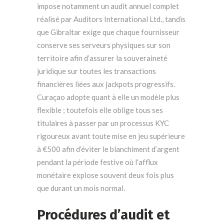
impose notamment un audit annuel complet
réalisé par Auditors International Ltd., tandis
que Gibraltar exige que chaque fournisseur
conserve ses serveurs physiques sur son
territoire afin d’assurer la souveraineté
juridique sur toutes les transactions
financières liées aux jackpots progressifs.
Curaçao adopte quant à elle un modèle plus
flexible ; toutefois elle oblige tous ses
titulaires à passer par un processus KYC
rigoureux avant toute mise en jeu supérieure
à €500 afin d’éviter le blanchiment d’argent
pendant la période festive où l’afflux
monétaire explose souvent deux fois plus
que durant un mois normal.
Procédures d’audit et