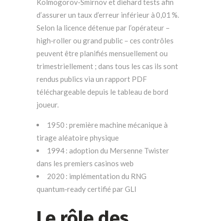
Kolmogorov‑Smirnov et diehard tests afin
d’assurer un taux d’erreur inférieur à 0,01 %.
Selon la licence détenue par l’opérateur –
high‑roller ou grand public – ces contrôles
peuvent être planifiés mensuellement ou
trimestriellement ; dans tous les cas ils sont
rendus publics via un rapport PDF
téléchargeable depuis le tableau de bord
joueur.
1950 : première machine mécanique à
tirage aléatoire physique
1994 : adoption du Mersenne Twister
dans les premiers casinos web
2020 : implémentation du RNG
quantum‑ready certifié par GLI
Le rôle des