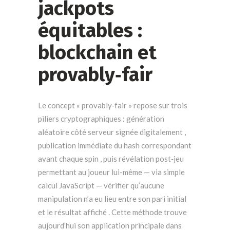
jackpots
équitables :
blockchain et
provably‑fair
Le concept « provably‑fair » repose sur trois
piliers cryptographiques : génération
aléatoire côté serveur signée digitalement ,
publication immédiate du hash correspondant
avant chaque spin , puis révélation post‑jeu
permettant au joueur lui-même — via simple
calcul JavaScript — vérifier qu’aucune
manipulation n’a eu lieu entre son pari initial
et le résultat affiché . Cette méthode trouve
aujourd’hui son application principale dans