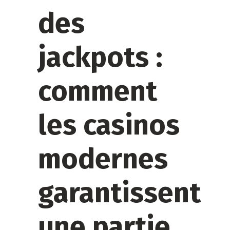
des
jackpots :
comment
les casinos
modernes
garantissent
une partie