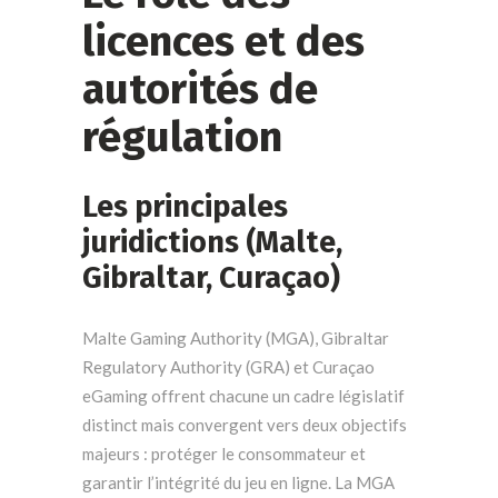
licences et des
autorités de
régulation
Les principales
juridictions (Malte,
Gibraltar, Curaçao)
Malte Gaming Authority (MGA), Gibraltar
Regulatory Authority (GRA) et Curaçao
eGaming offrent chacune un cadre législatif
distinct mais convergent vers deux objectifs
majeurs : protéger le consommateur et
garantir l’intégrité du jeu en ligne. La MGA