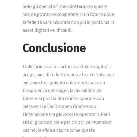
Solo gli operatori che adotteranno queste
misure potranno competere in un futuro dove
la fedeltà sarà misurata non più in punti, ma in
asset digitali verificabili.
Conclusione
Dalle prime carte cartacee ai token digitali, i
programmi di fedeltà hanno attraversato una
metamorfosi guidata dalla blockchain. La
trasparenza del ledger, la divisibilità dei
token e la possibilità di interoperare con
metaversi e DeFi stanno ridefinendo
l’interazione tra giocatori e operatori. Per i
siti di gioco online e per chi scrive recensioni
casinò, la sfida è capire come queste