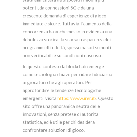
potenti, da connessioni 5G e da una
crescente domanda di esperienze di gioco
immediate e sicure. Tuttavia, l’aumento della
concorrenza ha anche messo in evidenza una
debolezza storica: la scarsa trasparenza dei
programmi di fedeltà, spesso basati su punti
non verificabili e su condizioni nascoste.
In questo contesto la blockchain emerge
come tecnologia chiave per ridare fiducia sia
ai giocatori che agli operatori. Per
approfondire le tendenze tecnologiche
emergenti, visita
https://www.irer.it/
. Questo
sito offre una panoramica neutra delle
innovazioni, senza pretese di autorità
statistica, ed è utile per chi desidera
confrontare soluzioni di gioco.