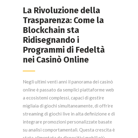
La Rivoluzione della
Trasparenza: Come la
Blockchain sta
Ridisegnando i
Programmi di Fedeltà
nei Casinò Online
Negli ultimi venti anni il panorama dei casinò
online è passato da semplici piattaforme web
a ecosistemi complessi, capaci di gestire
migliaia di giochi simultaneamente, di offrire
streaming di giochi live in alta definizione e di
integrare promozioni personalizzate basate
su analisi comportamentali. Questa crescita è
stata alimentata da dispositivi mobili più