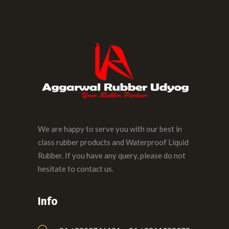
We are happy to serve you with our best in
class rubber products and Waterproof Liquid
Rubber. If you have any query, please do not
hesitate to contact us.
Info