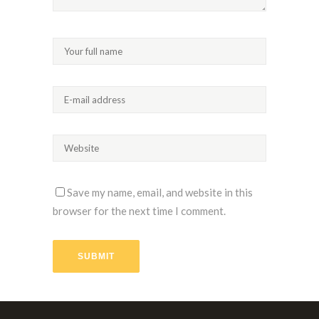
Save my name, email, and website in this
browser for the next time I comment.
SUBMIT