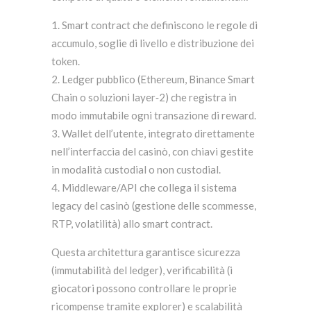
Smart contract che definiscono le regole di
accumulo, soglie di livello e distribuzione dei
token.
Ledger pubblico (Ethereum, Binance Smart
Chain o soluzioni layer‑2) che registra in
modo immutabile ogni transazione di reward.
Wallet dell’utente, integrato direttamente
nell’interfaccia del casinò, con chiavi gestite
in modalità custodial o non custodial.
Middleware/API che collega il sistema
legacy del casinò (gestione delle scommesse,
RTP, volatilità) allo smart contract.
Questa architettura garantisce sicurezza
(immutabilità del ledger), verificabilità (i
giocatori possono controllare le proprie
ricompense tramite explorer) e scalabilità