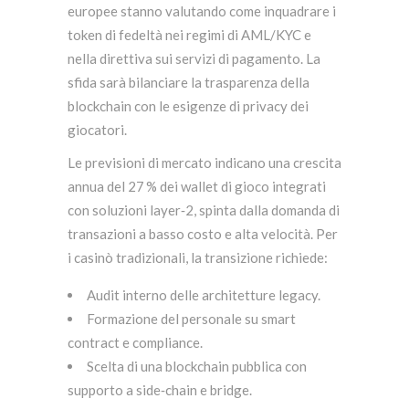
europee stanno valutando come inquadrare i
token di fedeltà nei regimi di AML/KYC e
nella direttiva sui servizi di pagamento. La
sfida sarà bilanciare la trasparenza della
blockchain con le esigenze di privacy dei
giocatori.
Le previsioni di mercato indicano una crescita
annua del 27 % dei wallet di gioco integrati
con soluzioni layer‑2, spinta dalla domanda di
transazioni a basso costo e alta velocità. Per
i casinò tradizionali, la transizione richiede:
Audit interno delle architetture legacy.
Formazione del personale su smart
contract e compliance.
Scelta di una blockchain pubblica con
supporto a side‑chain e bridge.