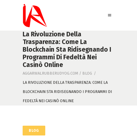
La Rivoluzione Della
Trasparenza: Come La
Blockchain Sta Ridisegnando I
Programmi Di Fedeltà Nei
Casinò Online
AGGARWALRUBBERUDYOG.COM
/
BLOG
/
LA RIVOLUZIONE DELLA TRASPARENZA: COME LA
BLOCKCHAIN STA RIDISEGNANDO I PROGRAMMI DI
FEDELTÀ NEI CASINÒ ONLINE
BLOG