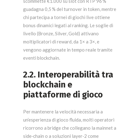
scommette €1.000 su slot con RTP 96 %
guadagna 0,5 % del turnover in token, mentre
chi partecipa a tornei di giochi live ottiene
bonus dinamici legati al ranking. Le soglie di
livello (Bronze, Silver, Gold) attivano
moltiplicatori di reward, da 1× a 3×, e
vengono aggiornate in tempo reale tramite
eventi blockchain.
2.2. Interoperabilità tra
blockchain e
piattaforme di gioco
Per mantenere la velocità necessaria a
un’esperienza di gioco fluida, molti operatori
ricorrono a bridge che collegano la mainnet a
side‑chain o a soluzioni layer‑2 come