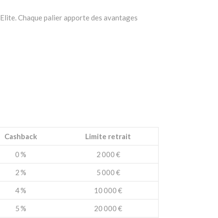
t Elite. Chaque palier apporte des avantages
Cashback
Limite retrait
0 %
2 000 €
2 %
5 000 €
4 %
10 000 €
5 %
20 000 €