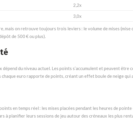
2,2x
3,0x
re, mais on retrouve toujours trois leviers : le volume de mises (mise
épôt de 500 € ou plus).
ité
x dépend du niveau actuel. Les points s’accumulent et peuvent être co
s chaque euro rapporte de points, créant un effet boule de neige qui 
 points en temps réel : les mises placées pendant les heures de point
rs à planifier leurs sessions de jeu autour des créneaux les plus re