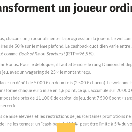
ransforment un joueur ordi
us, chacun conçu pour alimenter la progression du joueur. Le welco
res de 50 % sur le même plafond. Le cashback quotidien varie entre 5 
lité comme
Book of Ra
ou
Starburst
(RTP ≈ 96,5 %).
ar Bonus. Pour le débloquer, il faut atteindre le rang Diamond et dé
e jeu, avec un wagering de 25 × le montant reçu.
lacer un dépôt de 5 000 € en deux fois (2 500 € chacun). Le welcome 
 transforme chaque euro misé en 1,8 point, ce qui, accumulé sur 20 00
ur possède près de 11 100 € de capital de jeu, dont 7 500 € sont « san
mercerie.
s de mise élevées et les restrictions de jeu (certaines promotions ne
l de lire les termes : un “cash‑back à 100 %” peut être limité à 5 % du v