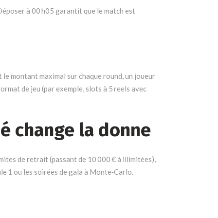
 Déposer à 00 h05 garantit que le match est
ant le montant maximal sur chaque round, un joueur
format de jeu (par exemple, slots à 5 reels avec
dié change la donne
ites de retrait (passant de 10 000 € à illimitées),
le 1 ou les soirées de gala à Monte‑Carlo.