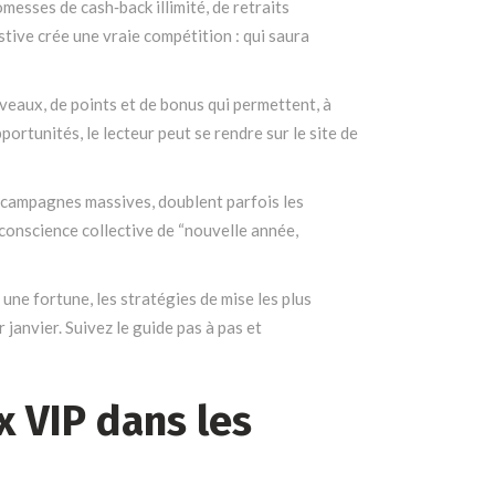
messes de cash‑back illimité, de retraits
estive crée une vraie compétition : qui saura
veaux, de points et de bonus qui permettent, à
rtunités, le lecteur peut se rendre sur le site de
s campagnes massives, doublent parfois les
 conscience collective de “nouvelle année,
une fortune, les stratégies de mise les plus
 janvier. Suivez le guide pas à pas et
 VIP dans les