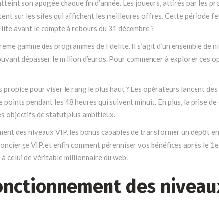
eint son apogée chaque fin d’année. Les joueurs, attirés par les pro
tent sur les sites qui affichent les meilleures offres. Cette période f
Elite avant le compte à rebours du 31 décembre ?
trême gamme des programmes de fidélité. Il s’agit d’un ensemble de ni
uvant dépasser le million d’euros. Pour commencer à explorer ces oppo
 propice pour viser le rang le plus haut ? Les opérateurs lancent de
 points pendant les 48 heures qui suivent minuit. En plus, la prise de
es objectifs de statut plus ambitieux.
ment des niveaux VIP, les bonus capables de transformer un dépôt en 
 concierge VIP, et enfin comment pérenniser vos bénéfices après le 1er
à celui de véritable millionnaire du web.
onctionnement des niveaux