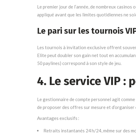
Le premier jour de l’année, de nombreux casinos o
appliqué avant que les limites quotidiennes ne soi
Le pari sur les tournois VI
Les tournois à invitation exclusive offrent souven
Elite peut doubler son gain net tout en accumulant
50 paylines) correspond à son style de jeu.
4. Le service VIP 
Le gestionnaire de compte personnel agit comme un 
de proposer des offres sur mesure et d’organiser
Avantages exclusifs :
Retraits instantanés 24 h/24, même sur des mo