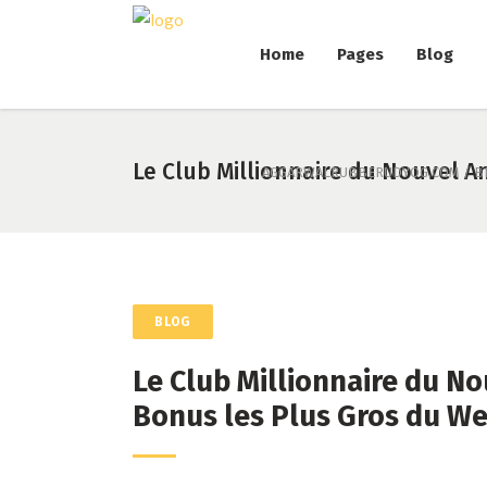
Home
Pages
Blog
Le Club Millionnaire du Nouvel A
AGGARWALRUBBERUDYOG.COM
/
B
BLOG
Le Club Millionnaire du No
Bonus les Plus Gros du W