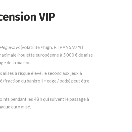
cension VIP
 Megaways
(volatilité = high, RTP = 95,97 %)
se maximale (roulette européenne à 5 000 € de mise
age de la maison.
x mises à risque élevé, le second aux jeux à
é (fraction du bankroll = edge / odds) peut être
ints pendant les 48 h qui suivent le passage à
chaque euro misé.