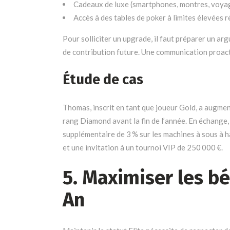
Cadeaux de luxe (smartphones, montres, voyage
Accès à des tables de poker à limites élevées 
Pour solliciter un upgrade, il faut préparer un ar
de contribution future. Une communication proact
Étude de cas
Thomas, inscrit en tant que joueur Gold, a augmen
rang Diamond avant la fin de l’année. En échange
supplémentaire de 3 % sur les machines à sous à ha
et une invitation à un tournoi VIP de 250 000 €.
5. Maximiser les bé
An