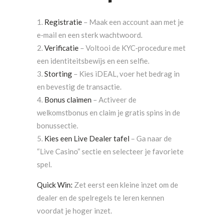
Registratie
– Maak een account aan met je
e‑mail en een sterk wachtwoord.
Verificatie
– Voltooi de KYC‑procedure met
een identiteitsbewijs en een selfie.
Storting
– Kies iDEAL, voer het bedrag in
en bevestig de transactie.
Bonus claimen
– Activeer de
welkomstbonus en claim je gratis spins in de
bonussectie.
Kies een Live Dealer tafel
– Ga naar de
“Live Casino” sectie en selecteer je favoriete
spel.
Quick Win:
Zet eerst een kleine inzet om de
dealer en de spelregels te leren kennen
voordat je hoger inzet.