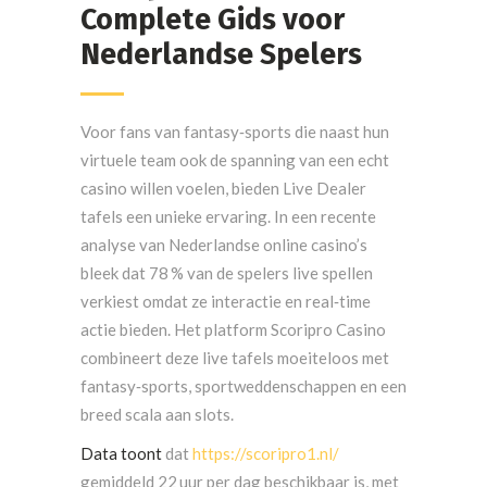
Complete Gids voor
Nederlandse Spelers
Voor fans van fantasy‑sports die naast hun
virtuele team ook de spanning van een echt
casino willen voelen, bieden Live Dealer
tafels een unieke ervaring. In een recente
analyse van Nederlandse online casino’s
bleek dat 78 % van de spelers live spellen
verkiest omdat ze interactie en real‑time
actie bieden. Het platform Scoripro Casino
combineert deze live tafels moeiteloos met
fantasy‑sports, sportweddenschappen en een
breed scala aan slots.
Data toont
dat
https://scoripro1.nl/
gemiddeld 22 uur per dag beschikbaar is, met