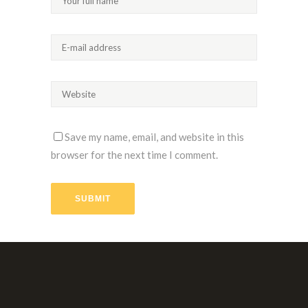
Save my name, email, and website in this
browser for the next time I comment.
SUBMIT