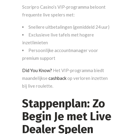
Scoripro Casino’s VIP‑programma beloont
frequente live spelers met:
Snellere uitbetalingen (gemiddeld 24 uur)
Exclusieve live tafels met hogere
inzetlimieten
Persoonlijke accountmanager voor
premium support
Did You Know?
Het VIP‑programma biedt
maandelijkse
cashback
op verloren inzetten
bij live roulette.
Stappenplan: Zo
Begin Je met Live
Dealer Spelen