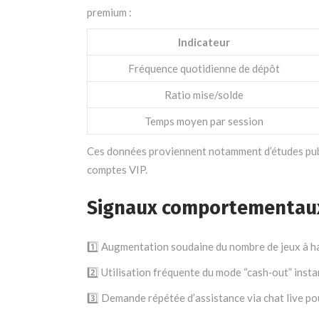
premium :
Indicateur
Fréquence quotidienne de dépôt
Ratio mise/solde
Temps moyen par session
Ces données proviennent notamment d’études publ
comptes VIP.
Signaux comportementau
1️⃣ Augmentation soudaine du nombre de jeux à ha
2️⃣ Utilisation fréquente du mode “cash‑out” inst
3️⃣ Demande répétée d’assistance via chat live p