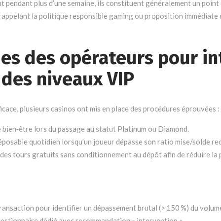
 pendant plus d’une semaine, ils constituent généralement un point 
 rappelant la politique responsible gaming ou proposition immédiat
es des opérateurs pour in
 des niveaux VIP
ficace, plusieurs casinos ont mis en place des procédures éprouvées :
 bien‑être lors du passage au statut Platinum ou Diamond.
posable quotidien lorsqu’un joueur dépasse son ratio mise/solde r
des tours gratuits sans conditionnement au dépôt afin de réduire la 
ransaction pour identifier un dépassement brutal (> 150 %) du volu
estionnaire dédié avec recommandation « intervention ».