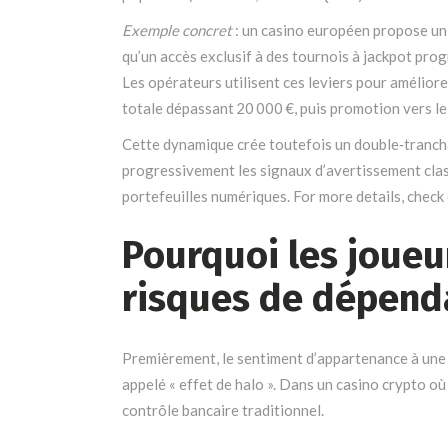
Exemple concret
: un casino européen propose un 
qu’un accès exclusif à des tournois à jackpot progre
Les opérateurs utilisent ces leviers pour amélior
totale dépassant 20 000 €, puis promotion vers le
Cette dynamique crée toutefois un double‑tranchan
progressivement les signaux d’avertissement cla
portefeuilles numériques. For more details, check
Pourquoi les joueu
risques de dépend
Premièrement, le sentiment d’appartenance à une 
appelé « effet de halo ». Dans un casino crypto où
contrôle bancaire traditionnel.