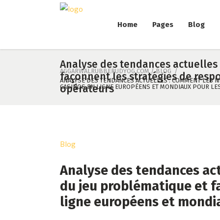
Home
Pages
Blog
Analyse des tendances actuelles 
AGGARWALRUBBERUDYOG.COM
/
BLOG
/
façonnent les stratégies de resp
ANALYSE DES TENDANCES ACTUELLES : COMMENT LES N
opérateurs
CASINOS EN LIGNE EUROPÉENS ET MONDIAUX POUR LE
Blog
Analyse des tendances act
du jeu problématique et f
ligne européens et mondi