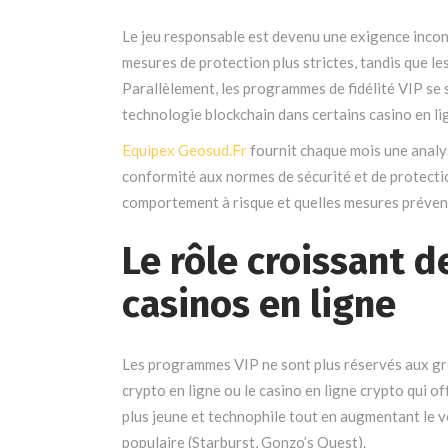
Le jeu responsable est devenu une exigence incon
mesures de protection plus strictes, tandis que l
Parallèlement, les programmes de fidélité VIP se s
technologie blockchain dans certains casino en li
Equipex Geosud.Fr
fournit chaque mois une analys
conformité aux normes de sécurité et de protecti
comportement à risque et quelles mesures prévent
Le rôle croissant 
casinos en ligne
Les programmes VIP ne sont plus réservés aux gros
crypto en ligne ou le casino en ligne crypto qui 
plus jeune et technophile tout en augmentant le 
populaire (Starburst, Gonzo’s Quest).