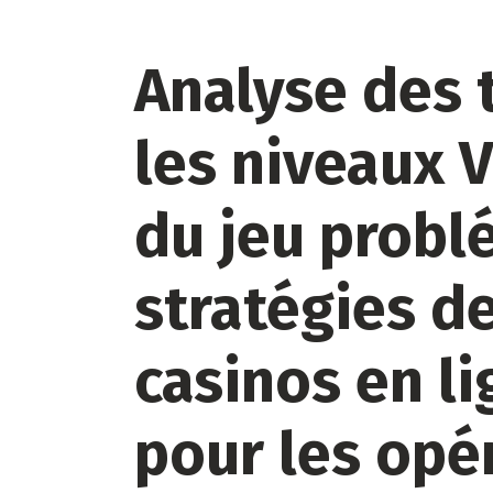
Analyse des 
les niveaux V
du jeu probl
stratégies d
casinos en l
pour les opé