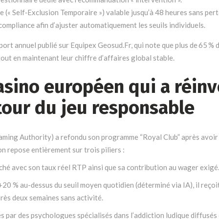
e (« Self‑Exclusion Temporaire ») valable jusqu’à 48 heures sans pert
 compliance afin d’ajuster automatiquement les seuils individuels.
ort annuel publié sur Equipex Geosud.Fr, qui note que plus de 65 %
out en maintenant leur chiffre d’affaires global stable.
casino européen qui a réin
our du jeu responsable
Gaming Authority) a refondu son programme “Royal Club” après avoir
n repose entièrement sur trois piliers :
iché avec son taux réel RTP ainsi que sa contribution au wager exigé
 +20 % au-dessus du seuil moyen quotidien (déterminé via IA), il re
près deux semaines sans activité.
s par des psychologues spécialisés dans l’addiction ludique diffus