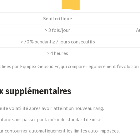
Seuil critique
> 3 fois/jour
A
> 70 % pendant ≥ 7 jours consécutifs
> 4 heures
iées par Equipex Geosud.Fr, qui compare régulièrement l’évolution
x supplémentaires
ute volatilité après avoir atteint un nouveau rang.
antané sans passer par la période standard de mise.
our contourner automatiquement les limites auto‑imposées.