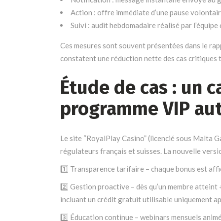
Action : offre immédiate d’une pause volontair
Suivi : audit hebdomadaire réalisé par l’équipe
Ces mesures sont souvent présentées dans le rapp
constatent une réduction nette des cas critiques t
Étude de cas : un 
programme VIP aut
Le site “RoyalPlay Casino” (licencié sous Malta 
régulateurs français et suisses. La nouvelle versio
1️⃣ Transparence tarifaire – chaque bonus est aff
2️⃣ Gestion proactive – dès qu’un membre atteint
incluant un crédit gratuit utilisable uniquement a
3️⃣ Éducation continue – webinars mensuels animé