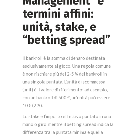
Management” e
termini affini:
unità, stake, e
“betting spread”
Il bankroll è la somma di denaro destinata
esclusivamente al gioco. Una regola comune
è non rischiare più del 2‑5 % del bankroll in
una singola puntata. L’unità di scommessa
(unit) è il valore di riferimento; ad esempio,
con un bankroll di 500 €, un’unità può essere
10 € (2 %).
Lo stake è l’importo effettivo puntato in una
mano o giro, mentre il betting spread indica la
differenza tra la puntata minima e quella