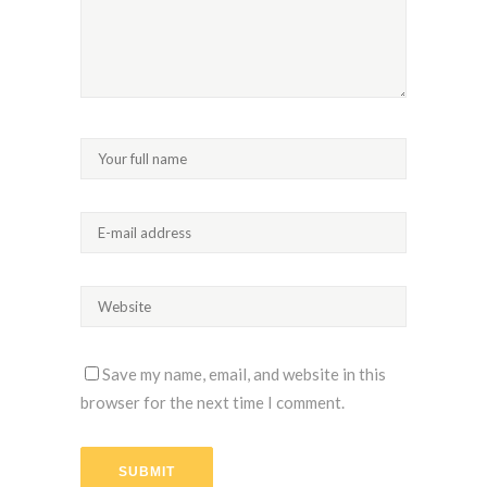
Save my name, email, and website in this
browser for the next time I comment.
SUBMIT