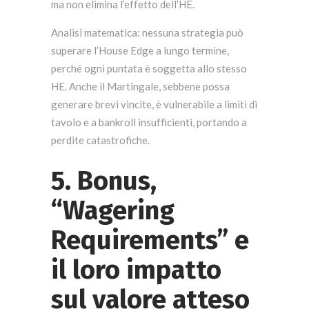
ma non elimina l’effetto dell’HE.
Analisi matematica: nessuna strategia può
superare l’House Edge a lungo termine,
perché ogni puntata è soggetta allo stesso
HE. Anche il Martingale, sebbene possa
generare brevi vincite, è vulnerabile a limiti di
tavolo e a bankroll insufficienti, portando a
perdite catastrofiche.
5. Bonus,
“Wagering
Requirements” e
il loro impatto
sul valore atteso