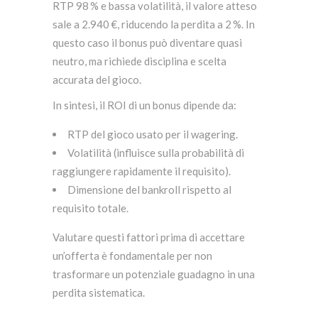
RTP 98 % e bassa volatilità, il valore atteso
sale a 2.940 €, riducendo la perdita a 2 %. In
questo caso il bonus può diventare quasi
neutro, ma richiede disciplina e scelta
accurata del gioco.
In sintesi, il ROI di un bonus dipende da:
RTP del gioco usato per il wagering.
Volatilità (influisce sulla probabilità di
raggiungere rapidamente il requisito).
Dimensione del bankroll rispetto al
requisito totale.
Valutare questi fattori prima di accettare
un’offerta è fondamentale per non
trasformare un potenziale guadagno in una
perdita sistematica.