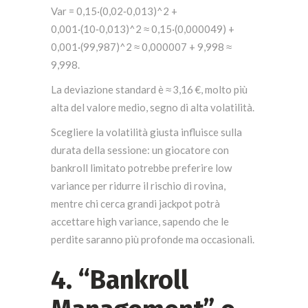
Var = 0,15·(0,02‑0,013)^2 +
0,001·(10‑0,013)^2 ≈ 0,15·(0,000049) +
0,001·(99,987)^2 ≈ 0,000007 + 9,998 ≈
9,998.
La deviazione standard è ≈ 3,16 €, molto più
alta del valore medio, segno di alta volatilità.
Scegliere la volatilità giusta influisce sulla
durata della sessione: un giocatore con
bankroll limitato potrebbe preferire low
variance per ridurre il rischio di rovina,
mentre chi cerca grandi jackpot potrà
accettare high variance, sapendo che le
perdite saranno più profonde ma occasionali.
4. “Bankroll