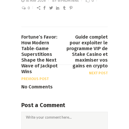
18 MAY 2026
BY
WPADMINNE
0
0
Fortune’s Favor:
Guide complet
How Modern
pour exploiter le
Table‑Game
programme VIP de
Superstitions
Stake Casino et
Shape the Next
maximiser vos
Wave of Jackpot
gains en crypto
Wins
NEXT POST
PREVIOUS POST
No Comments
Post a Comment