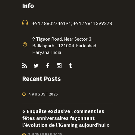
Info
+91 / 8802746191; +91 / 9811399378
9 Tigaon Road, Near Sector 3,
Ballabgarh - 121004, Faridabad,
Haryana, India
Recent Posts
4 AUGUST 2026
« Enquête exclusive : comment les
fêtes anniversaires façonnent
l’évolution de l’iGaming aujourd’hui »
3 NOVEMBER 2025